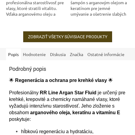
profesionálna starostlivosť pre
šampón s arganovým olejom a
vlasy, ktoré stratili vitalitu.
keratínom pre jemné
Vďaka arganovému oleju a
umývanie a ošetrenie slabých
tekutému keratínu poskytuje
vlasov. Šampón vlasy jemne
hĺbkovú regeneráciu,
zbavuje nahromadených
obnovuje...
nečistôt a mazu....
ZOBRAZIŤ VŠETKY SÚVISIACE PRODUKTY
Popis
Hodnotenie
Diskusia
Značka
Ostatné informácie
Podrobný popis
🌟
Regenerácia a ochrana pre krehké vlasy
🌟
Profesionálny
RR Line Argan Star Fluid
je určený pre
krehké, krepovité a chemicky namáhané vlasy, ktoré
vyžadujú intenzívnu starostlivosť. Jeho zloženie s
obsahom
arganového oleja, keratínu a vitamínu E
poskytuje:
hĺbkovú regeneráciu a hydratáciu,