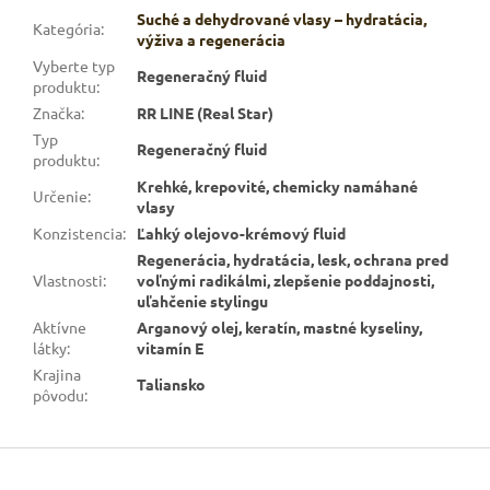
Suché a dehydrované vlasy – hydratácia,
Kategória
:
výživa a regenerácia
Vyberte typ
Regeneračný fluid
produktu
:
Značka
:
RR LINE (Real Star)
Typ
Regeneračný fluid
produktu
:
Krehké, krepovité, chemicky namáhané
Určenie
:
vlasy
Konzistencia
:
Ľahký olejovo-krémový fluid
Regenerácia, hydratácia, lesk, ochrana pred
Vlastnosti
:
voľnými radikálmi, zlepšenie poddajnosti,
uľahčenie stylingu
Aktívne
Arganový olej, keratín, mastné kyseliny,
látky
:
vitamín E
Krajina
Taliansko
pôvodu
:
Z
á