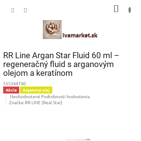
Prejsť
IVAMARKET poradca
NÁKU
na
obsah
Pomoc s výberom profesionálnej vlasovej kozmetiky 🙂
KOŠÍK
RR Line Argan Star Fluid 60 ml –
regeneračný fluid s arganovým
olejom a keratínom
555344740
Akcia
Arganový olej
Priemerné
Neohodnotené
Podrobnosti hodnotenia
hodnotenie
Značka:
RR LINE (Real Star)
produktu
je
0,0
z
5
hviezdičiek.