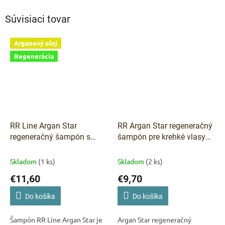
Súvisiaci tovar
Arganový olej
Regenerácia
RR Line Argan Star
RR Argan Star regeneračný
regeneračný šampón s
šampón pre krehké vlasy
arganovým olejom pre
350 ml
krehké vlasy 1000 ml
Skladom
(1 ks)
Skladom
(2 ks)
€11,60
€9,70
Do košíka
Do košíka
Šampón RR Line Argan Star je
Argan Star regeneračný