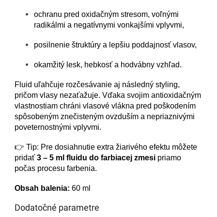
ochranu pred oxidačným stresom, voľnými
radikálmi a negatívnymi vonkajšími vplyvmi,
posilnenie štruktúry a lepšiu poddajnosť vlasov,
okamžitý lesk, hebkosť a hodvábny vzhľad.
Fluid uľahčuje rozčesávanie aj následný styling,
pričom vlasy nezaťažuje. Vďaka svojim antioxidačným
vlastnostiam chráni vlasové vlákna pred poškodením
spôsobeným znečisteným ovzduším a nepriaznivými
poveternostnými vplyvmi.
👉 Tip: Pre dosiahnutie extra žiarivého efektu môžete
pridať
3 – 5 ml fluidu do farbiacej zmesi
priamo
počas procesu farbenia.
Obsah balenia:
60 ml
Dodatočné parametre