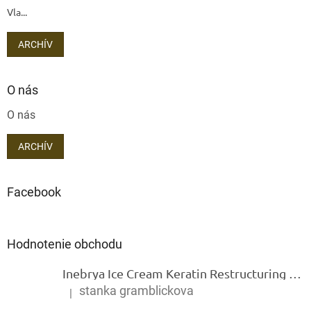
Vla...
ARCHÍV
O nás
O nás
ARCHÍV
Facebook
Hodnotenie obchodu
Inebrya Ice Cream Keratin Restructuring Mask – reštrukturalizačná maska s keratínom 1000 ml
stanka gramblickova
|
Hodnotenie produktu je 5 z 5 hviezdičiek.