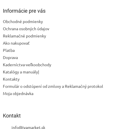
p
ä
Informácie pre vás
t
Obchodné podmienky
i
Ochrana osobných údajov
e
Reklamačné podmienky
Ako nakupovať
Platba
Doprava
Odoslať
Kaderníctva-veľkoobchody
Powered by chaterimo
Katalógy a manuály|
Kontakty
Formulár o odstúpení od zmluvy a Reklamačný protokol
Moja objednávka
Kontakt
info
@
ivamarket.sk