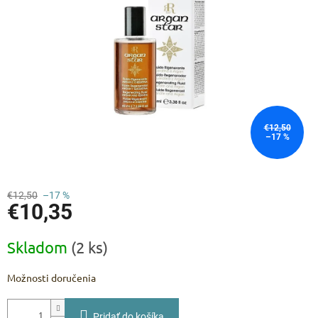
€12,50
–17 %
€12,50
–17 %
€10,35
Jednotková
Skladom
(2 ks)
cena:
Možnosti doručenia
Pridať do košíka