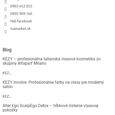
0903 652 055
0905 909 166
Náš facebook
ivamarket.sk
Blog
KEZY – profesionálna talianska vlasová kozmetika zo
skupiny Alfaparf Milano
KEZ...
KEZY Involve: Profesionálne farby na vlasy pre moderný
salón
KEZ...
Alter Ego ScalpEgo Detox – hĺbkové čistenie vlasovej
pokožky