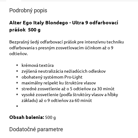
Podrobný popis
Alter Ego Italy Blondego - Ultra 9 odfarbovací
prášok 500 g
Bezprašný šedý odfarbovací prášok pre intenzívnu techniku
odfarbovania s presným zosvetlovacím účinkom až o 9
odtieňov.
krémová textúra
zvýšená neutralizácia nežiadúcich odleskov
obohatený systémom Pro-Light
maximálny rešpekt ku štruktúre vlasov
stredné zosvetlenie až o 5 odtieňov za 30 minút
vysoké zosvetlenie (podľa štruktúry vlasov a hĺbky
základu) až o 9 odtieňov za 60 minút
Obsah balenia:
500 g
Dodatočné parametre