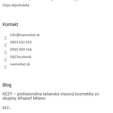
Moja objednávka
Kontakt
info
@
ivamarket.sk
0903 652 055
0905 909 166
Náš facebook
ivamarket.sk
Odoslať
Powered by chaterimo
Blog
KEZY – profesionálna talianska vlasová kozmetika zo
skupiny Alfaparf Milano
KEZ...