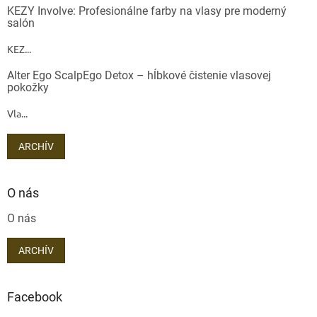
KEZY Involve: Profesionálne farby na vlasy pre moderný
salón
KEZ...
Alter Ego ScalpEgo Detox – hĺbkové čistenie vlasovej
pokožky
Vla...
ARCHÍV
O nás
O nás
ARCHÍV
Facebook