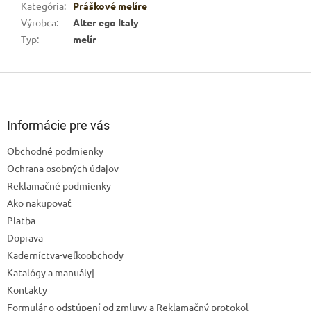
Kategória
:
Práškové melíre
Výrobca
:
Alter ego Italy
Typ
:
melír
Z
á
p
ä
Informácie pre vás
t
Obchodné podmienky
i
Ochrana osobných údajov
e
Reklamačné podmienky
Ako nakupovať
Platba
Doprava
Kaderníctva-veľkoobchody
Katalógy a manuály|
Kontakty
Formulár o odstúpení od zmluvy a Reklamačný protokol