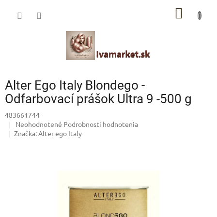
Prejsť
IVAMARKET poradca
NÁKU
na
obsah
Pomoc s výberom profesionálnej vlasovej kozmetiky 🙂
KOŠÍK
Alter Ego Italy Blondego -
Odfarbovací prášok Ultra 9 -500 g
483661744
Priemerné
Neohodnotené
Podrobnosti hodnotenia
hodnotenie
Značka:
Alter ego Italy
produktu
je
0,0
z
5
hviezdičiek.