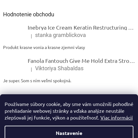
Hodnotenie obchodu
Inebrya Ice Cream Keratin Restructuring Mask – reštrukturalizačná maska s keratínom 1000 ml
stanka gramblickova
|
Hodnotenie produktu je 5 z 5 hviezdičiek.
Produkt krasne vonia a krasne zjemni vlasy
Fanola Fantouch Give Me Hold Extra Strong Fluid Gel - Extra silný rýchloschnúci tekutý gel 250 ml
Viktoriya Shabaldas
|
Hodnotenie produktu je 5 z 5 hviezdičiek.
Je super. Som s ním veľmi spokojná.
Používame súbory cookie, aby sme vám umožnili pohodlné
prehliadanie webovej stránky a vďaka analýze neustále
zlepšovali jej funkcie, výkon a použiteľnosť.
Viac informácií
Vytvoril Shoptet
Nastavenie