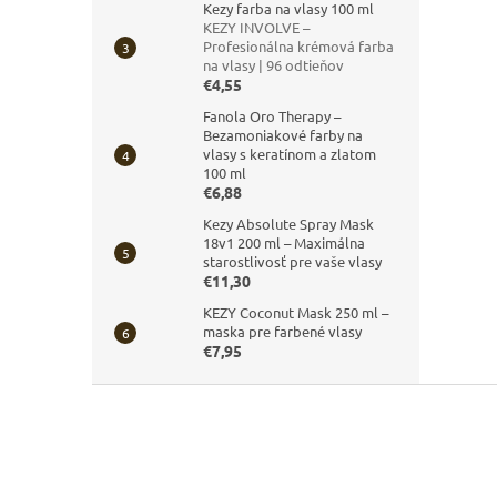
Kezy farba na vlasy 100 ml
KEZY INVOLVE –
Profesionálna krémová farba
na vlasy | 96 odtieňov
€4,55
Fanola Oro Therapy –
Bezamoniakové farby na
vlasy s keratínom a zlatom
100 ml
€6,88
Kezy Absolute Spray Mask
18v1 200 ml – Maximálna
starostlivosť pre vaše vlasy
€11,30
KEZY Coconut Mask 250 ml –
maska pre farbené vlasy
€7,95
Z
á
p
ä
t