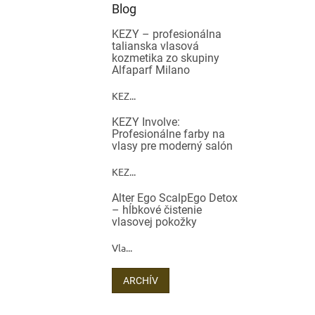
Blog
KEZY – profesionálna
talianska vlasová
kozmetika zo skupiny
Alfaparf Milano
KEZ...
KEZY Involve:
Profesionálne farby na
vlasy pre moderný salón
KEZ...
Alter Ego ScalpEgo Detox
– hĺbkové čistenie
vlasovej pokožky
Vla...
ARCHÍV