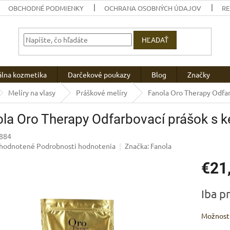
OBCHODNÉ PODMIENKY
OCHRANA OSOBNÝCH ÚDAJOV
R
HĽADAŤ
álna kozmetika
Darčekové poukazy
Blog
Značky
Melíry na vlasy
Práškové melíry
Fanola Oro Therapy Odfa
la Oro Therapy Odfarbovací prášok s
884
emerné
hodnotené
Podrobnosti hodnotenia
Značka:
Fanola
notenie
€21
uktu
Jednotk
Iba p
cena:
zdičiek.
Možnosti