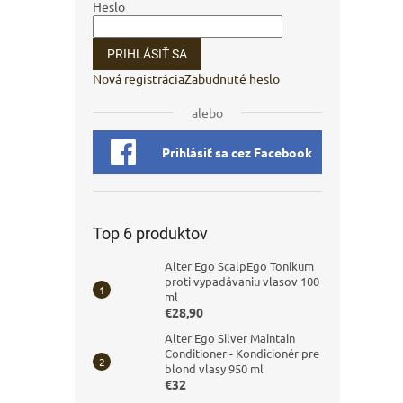
Heslo
PRIHLÁSIŤ SA
Nová registrácia
Zabudnuté heslo
alebo
Prihlásiť sa cez Facebook
Top 6 produktov
Alter Ego ScalpEgo Tonikum
proti vypadávaniu vlasov 100
ml
€28,90
Alter Ego Silver Maintain
Conditioner - Kondicionér pre
blond vlasy 950 ml
€32