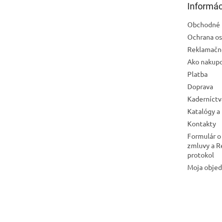
Informác
i
e
Obchodné 
Ochrana os
Reklamačn
Ako nakup
Platba
Doprava
Kaderníctv
Katalógy a
Kontakty
Formulár o
zmluvy a 
protokol
Moja obje