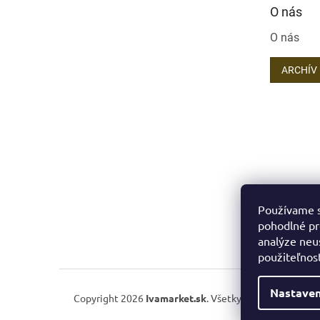
O nás
O nás
ARCHÍV
Používame s
pohodlné pr
analýze neus
použiteľnos
Nastaven
Copyright 2026
Ivamarket.sk
. Všetky práva vyhradené