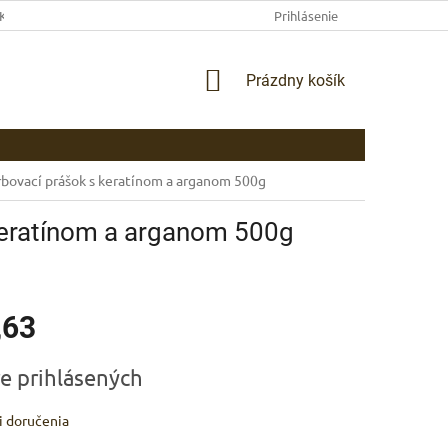
EKLAMAČNÉ PODMIENKY
AKO NAKUPOVAŤ
Prihlásenie
PLATBA
DOP
NÁKUPNÝ
Prázdny košík
KOŠÍK
rbovací prášok s keratínom a arganom 500g
 keratínom a arganom 500g
,63
ová
re prihlásených
 doručenia