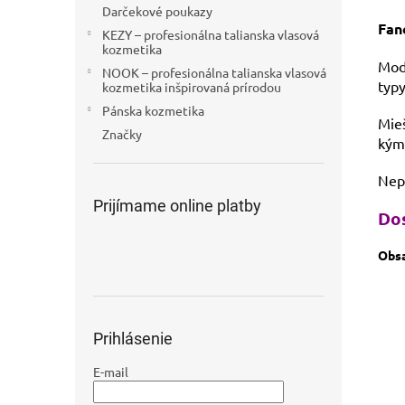
Darčekové poukazy
Fan
KEZY – profesionálna talianska vlasová
kozmetika
Mod
NOOK – profesionálna talianska vlasová
typy
kozmetika inšpirovaná prírodou
Pánska kozmetika
Mieš
Značky
kým
Nep
Prijímame online platby
Dos
Obsa
Prihlásenie
E-mail