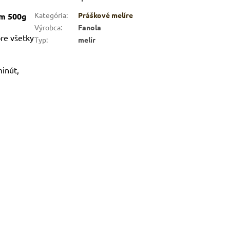
Kategória
:
Práškové melíre
om 500g
Výrobca
:
Fanola
re všetky
ARKET poradca
Typ
:
melír
výberom profesionálnej vlasovej kozmetiky 🙂
minút,