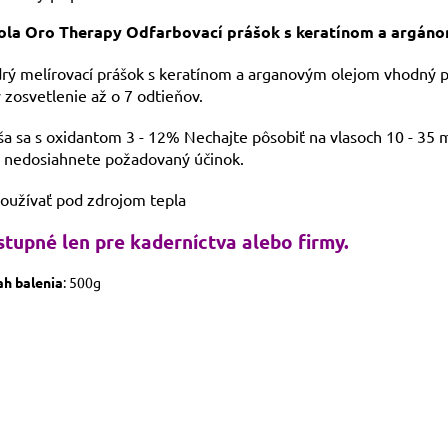
ola Oro Therapy Odfarbovací prášok s keratínom a argán
rý melírovací prášok s keratínom a arganovým olejom vhodný p
IVAM
 zosvetlenie až o 7 odtieňov.
Pomoc s 
a sa s oxidantom 3 - 12% Nechajte pôsobiť na vlasoch 10 - 35 
 nedosiahnete požadovaný účinok.
oužívať pod zdrojom tepla
tupné len pre kaderníctva alebo firmy.
h balenia
: 500g