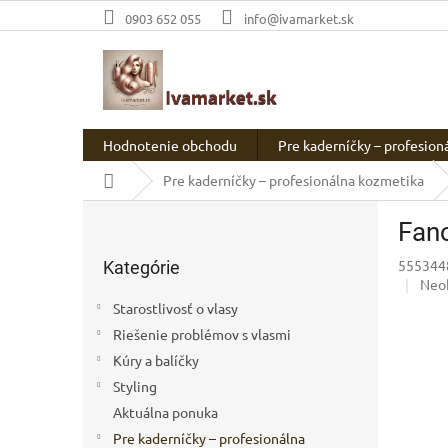
Prejsť
0903 652 055
info@ivamarket.sk
na
obsah
Hodnotenie obchodu
Pre kaderníčky – profesion
Domov
Pre kaderníčky – profesionálna kozmetika
B
Fano
o
Preskočiť
č
555344
Kategórie
kategórie
n
Pri
Neo
ý
hod
Starostlivosť o vlasy
p
prod
Riešenie problémov s vlasmi
a
je
0,0
Kúry a balíčky
n
z
e
Styling
5
l
Aktuálna ponuka
hvie
Pre kaderníčky – profesionálna