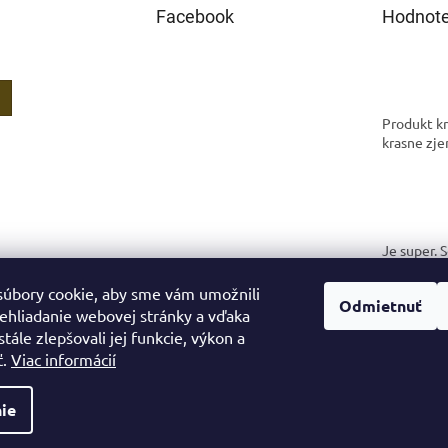
Facebook
Hodnote
Produkt kr
krasne zje
Je super. 
spokojná.
úbory cookie, aby sme vám umožnili
Odmietnuť
ehliadanie webovej stránky a vďaka
tále zlepšovali jej funkcie, výkon a
ť.
Viac informácií
ie
.
Upraviť nastavenie cookies