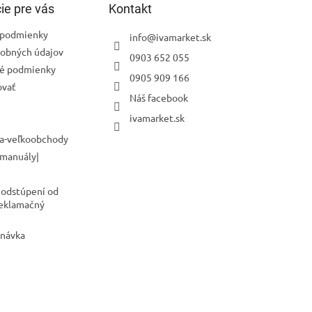
ie pre vás
Kontakt
podmienky
info
@
ivamarket.sk
obných údajov
0903 652 055
é podmienky
0905 909 166
ovať
Náš facebook
ivamarket.sk
a-veľkoobchody
 manuály|
 odstúpení od
Reklamačný
dnávka