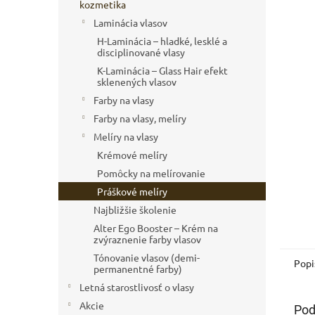
kozmetika
Laminácia vlasov
H-Laminácia – hladké, lesklé a
disciplinované vlasy
K-Laminácia – Glass Hair efekt
sklenených vlasov
Farby na vlasy
Farby na vlasy, melíry
Melíry na vlasy
Krémové melíry
Pomôcky na melírovanie
Práškové melíry
Najbližšie školenie
Alter Ego Booster – Krém na
zvýraznenie farby vlasov
Tónovanie vlasov (demi-
Popi
permanentné farby)
Letná starostlivosť o vlasy
Akcie
Pod