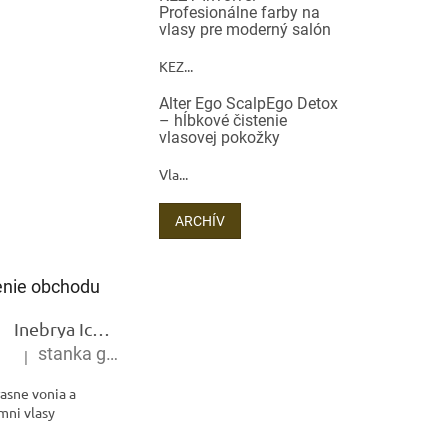
Profesionálne farby na
vlasy pre moderný salón
KEZ...
Alter Ego ScalpEgo Detox
– hĺbkové čistenie
vlasovej pokožky
Vla...
ARCHÍV
nie obchodu
Inebrya Ice Cream Keratin Restructuring Mask – reštrukturalizačná maska s keratínom 1000 ml
stanka gramblickova
|
Hodnotenie produktu je 5 z 5 hviezdičiek.
asne vonia a
mni vlasy