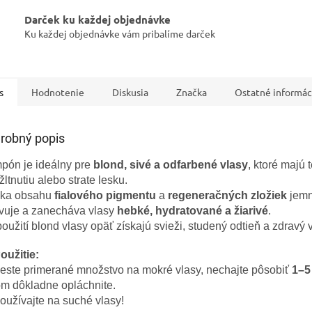
IVAM
Darček ku každej objednávke
Pomoc s 
Ku každej objednávke vám pribalíme darček
s
Hodnotenie
Diskusia
Značka
Ostatné informác
robný popis
pón je ideálny pre
blond, sivé a odfarbené vlasy
, ktoré majú
žltnutiu alebo strate lesku.
ka obsahu
fialového pigmentu
a
regeneračných zložiek
jemne
ivuje a zanecháva vlasy
hebké, hydratované a žiarivé
.
oužití blond vlasy opäť získajú svieži, studený odtieň a zdravý 
oužitie:
este primerané množstvo na mokré vlasy, nechajte pôsobiť
1–5
om dôkladne opláchnite.
užívajte na suché vlasy!