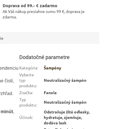
Doprava od 99.- € zadarmo
ARKET poradca
Ak Váš nákup presiahne sumu 99 €, doprava je
výberom profesionálnej vlasovej kozmetiky 🙂
zdarma.
ie
Dodatočné parametre
Kategória
:
Šampóny
 tendenciu
Vyberte
typ
Neutralizačný šampón
 čistí,
produktu
:
Značka
:
Fanola
vzhľad.
Typ
Neutralizačný šampón
produktu
:
 minút
,
Odstraňuje žlté odlesky,
Účinok
:
hydratuje, zjemňuje,
dodáva lesk