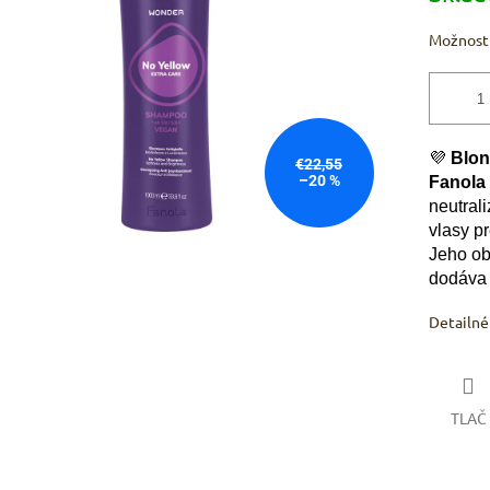
hviezdičiek.
Možnosti
💜
Blon
€22,55
–20 %
Fanola
neutrali
vlasy p
Jeho ob
dodáva
Detailné
TLAČ