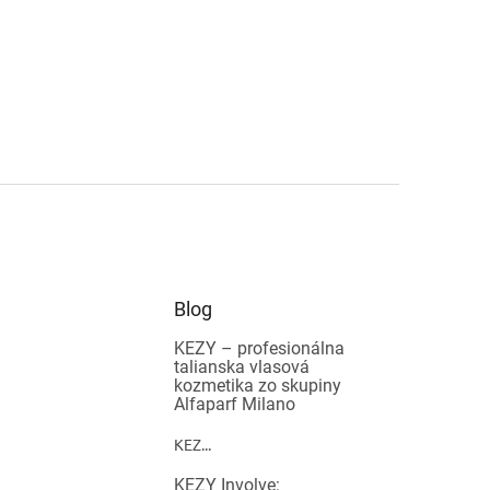
Blog
KEZY – profesionálna
talianska vlasová
kozmetika zo skupiny
Alfaparf Milano
KEZ...
KEZY Involve: