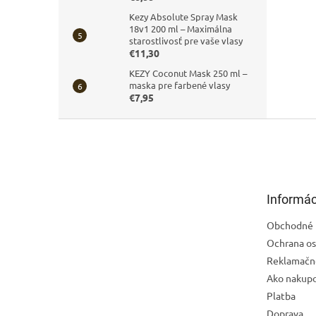
Kezy Absolute Spray Mask
18v1 200 ml – Maximálna
starostlivosť pre vaše vlasy
€11,30
KEZY Coconut Mask 250 ml –
maska pre farbené vlasy
€7,95
Z
á
p
ä
t
Informác
i
e
Obchodné 
Ochrana os
Reklamačn
Ako nakup
Platba
Doprava