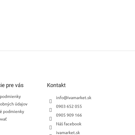
ie pre vás
Kontakt
podmienky
info
@
ivamarket.sk
obných údajov
0903 652 055
é podmienky
0905 909 166
ovať
Náš facebook
ivamarket.sk