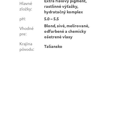
Extra fialový pigment,
Hlavné
rastlinné výťažky,
zložky
:
hydratačný komplex
pH
:
5.0 – 5.5
Blond, sivé, melírované,
Vhodné
odfarbené a chemicky
pre
:
ošetrené vlasy
Krajina
Taliansko
pôvodu
: