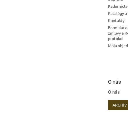
Kaderníctv
Katalógy a
Kontakty
Formulár o
zmluvy a 
protokol
Moja obje
O nás
O nás
ARCHÍV