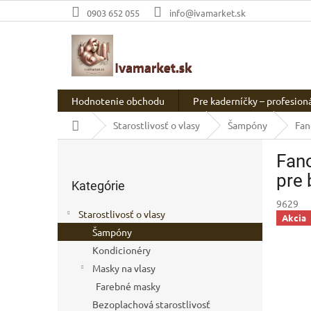
Prejsť
0903 652 055
info@ivamarket.sk
na
obsah
Hodnotenie obchodu
Pre kaderníčky – profesion
Domov
Starostlivosť o vlasy
Šampóny
Fan
B
Fan
o
Preskočiť
č
pre 
Kategórie
kategórie
n
9629
ý
Starostlivosť o vlasy
Akcia
p
Šampóny
a
Kondicionéry
n
e
Masky na vlasy
l
Farebné masky
Bezoplachová starostlivosť