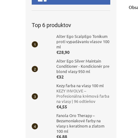
Obsa
Top 6 produktov
Alter Ego ScalpEgo Tonikum
proti vypadávaniu vlasov 100
ml
€28,90
Alter Ego Silver Maintain
Conditioner - Kondicionér pre
blond vlasy 950 ml
€32
Kezy farba na vlasy 100 ml
KEZY INVOLVE –
Profesionálna krémová farba
na vlasy | 96 odtieňov
€4,55
Fanola Oro Therapy –
Bezamoniakové farby na
vlasy s keratínom a zlatom
100 ml
€6,88