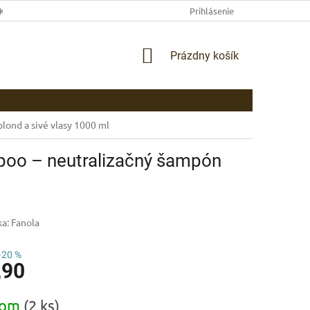
EKLAMAČNÉ PODMIENKY
AKO NAKUPOVAŤ
Prihlásenie
PLATBA
DOP
NÁKUPNÝ
Prázdny košík
KOŠÍK
lond a sivé vlasy 1000 ml
poo – neutralizačný šampón
ka:
Fanola
–20 %
,90
ová
dom
(2 ks)