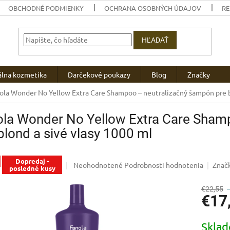
OBCHODNÉ PODMIENKY
OCHRANA OSOBNÝCH ÚDAJOV
R
HĽADAŤ
álna kozmetika
Darčekové poukazy
Blog
Značky
ola Wonder No Yellow Extra Care Shampoo – neutralizačný šampón pre b
ola Wonder No Yellow Extra Care Sham
blond a sivé vlasy 1000 ml
Dopredaj -
Priemerné
Neohodnotené
Podrobnosti hodnotenia
Znač
posledné kusy
hodnotenie
produktu
€22,55
je
€17
0,0
z
Jednotk
5
Skla
cena: