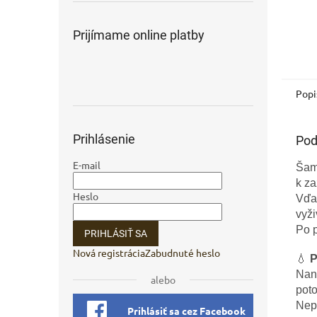
Prijímame online platby
Popi
Prihlásenie
Pod
E-mail
Šam
k za
Heslo
Vďa
vyž
Po p
PRIHLÁSIŤ SA
Nová registrácia
Zabudnuté heslo
💧
P
Nan
alebo
pot
Nepo
Prihlásiť sa cez Facebook