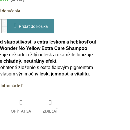
 doručenia
Pridať do košíka
d starostlivosť s extra leskom a hebkosťou!
 Wonder No Yellow Extra Care Shampoo
zuje nežiaduci žltý odlesk a okamžite tonizuje
re
chladný, neutrálny efekt
.
ohatené zloženie s extra fialovým pigmentom
 vlasom výnimočný
lesk, jemnosť a vitalitu
.
 informácie
OPÝTAŤ SA
ZDIEĽAŤ