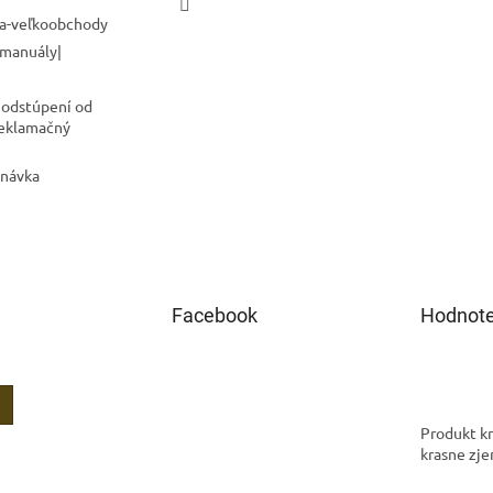
a-veľkoobchody
 manuály|
 odstúpení od
Reklamačný
dnávka
Facebook
Hodnote
Produkt kr
krasne zje