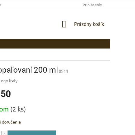
EKLAMAČNÉ PODMIENKY
AKO NAKUPOVAŤ
Prihlásenie
PLATBA
DOP
NÁKUPNÝ
Prázdny košík
KOŠÍK
opaľovaní 200 ml
8911
 ego Italy
,50
ová
dom
(2 ks)
 doručenia