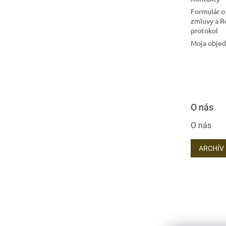
Formulár o
zmluvy a 
protokol
Moja obje
O nás
O nás
ARCHÍV