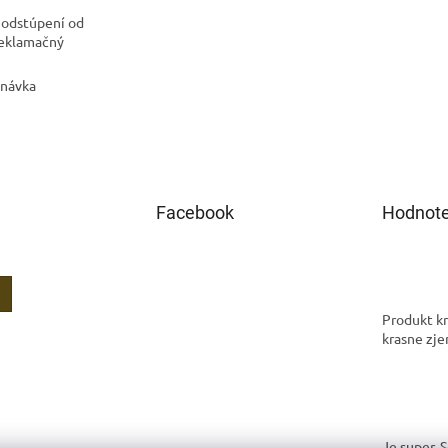
 odstúpení od
Reklamačný
dnávka
Facebook
Hodnote
Produkt kr
krasne zje
Je super. 