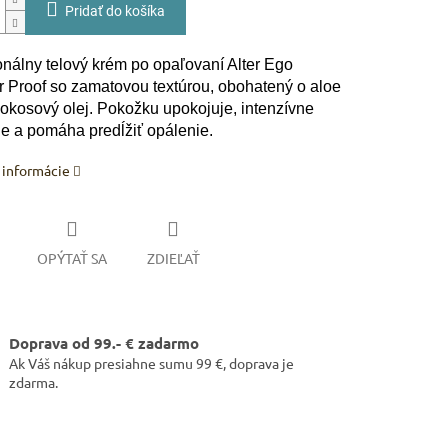
Pridať do košíka
onálny telový krém po opaľovaní Alter Ego
Proof so zamatovou textúrou, obohatený o aloe
kokosový olej. Pokožku upokojuje, intenzívne
je a pomáha predĺžiť opálenie.
 informácie
OPÝTAŤ SA
ZDIEĽAŤ
Doprava od 99.- € zadarmo
Ak Váš nákup presiahne sumu 99 €, doprava je
zdarma.