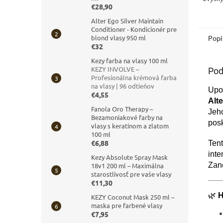
€28,90
prípra
chlóru
Alter Ego Silver Maintain
spoločn
Conditioner - Kondicionér pre
Popi
blond vlasy 950 ml
€32
Kezy farba na vlasy 100 ml
KEZY INVOLVE –
Pod
Profesionálna krémová farba
na vlasy | 96 odtieňov
Upo
€4,55
Alt
Fanola Oro Therapy –
Jeho
Bezamoniakové farby na
posk
vlasy s keratínom a zlatom
100 ml
€6,88
Ten
inte
Kezy Absolute Spray Mask
Zan
18v1 200 ml – Maximálna
starostlivosť pre vaše vlasy
€11,30
🌿
H
KEZY Coconut Mask 250 ml –
maska pre farbené vlasy
€7,95