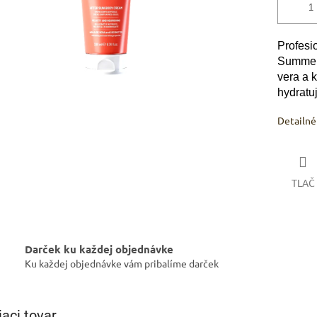
Profesi
Summer 
vera a 
hydratu
Detailné
TLAČ
Darček ku každej objednávke
Ku každej objednávke vám pribalíme darček
iaci tovar