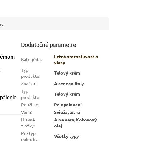
ie
Dodatočné parametre
Letná starostlivosť o
krémom
Kategória
:
vlasy
Typ
a
Telový krém
produktu
:
Značka
:
Alter ego Italy
–
Typ
Telový krém
produktu
:
opálenie.
Použitie
:
Po opaľovaní
Vôňa
:
Svieža, letná
Hlavné
Aloe vera, Kokosový
zložky
:
olej
Pre typ
Všetky typy
pokožky
: