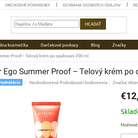
OBCHODNÉ PODMIENKY
OCHRANA OSOBNÝCH ÚDAJOV
R
HĽADAŤ
álna kozmetika
Darčekové poukazy
Blog
Značky
mmer Proof – Telový krém po opaľovaní 200 ml
r Ego Summer Proof – Telový krém po 
Priemerné
Neohodnotené
Podrobnosti hodnotenia
Značka:
Alter
Hydratácia
hodnotenie
€12
produktu
je
0,0
Jednotk
Skla
z
cena:
5
hviezdičiek.
Možnosti