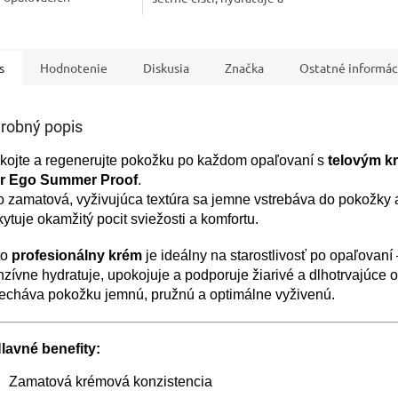
vkov, morskej soli a
regeneruje po pôsobení slnka,
 z bazéna. Ideálny letný
chlóru a soli. Ideálny spoločník
ík s...
na...
s
Hodnotenie
Diskusia
Značka
Ostatné informác
robný popis
kojte a regenerujte pokožku po každom opaľovaní s
telovým 
er Ego Summer Proof
.
 zamatová, vyživujúca textúra sa jemne vstrebáva do pokožky 
ytuje okamžitý pocit sviežosti a komfortu.
to
profesionálny krém
je ideálny na starostlivosť po opaľovaní 
nzívne hydratuje, upokojuje a podporuje žiarivé a dlhotrvajúce 
echáva pokožku jemnú, pružnú a optimálne vyživenú.
lavné benefity:
Zamatová krémová konzistencia