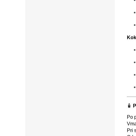
Kok
🧴
P
Po p
Vmas
Pri 