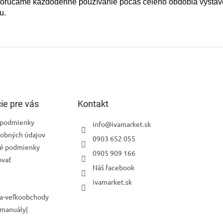
orúčame každodenné používanie počas celého obdobia vystav
u.
ie pre vás
Kontakt
podmienky
info
@
ivamarket.sk
obných údajov
0903 652 055
é podmienky
0905 909 166
ovať
Náš facebook
ivamarket.sk
a-veľkoobchody
 manuály|