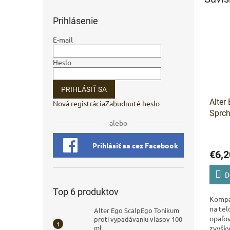
Prihlásenie
E-mail
Heslo
PRIHLÁSIŤ SA
Alter
Nová registrácia
Zabudnuté heslo
Sprch
alebo
vlasy
Prihlásiť sa cez Facebook
€6,2
D
Top 6 produktov
Kompa
na tel
Alter Ego ScalpEgo Tonikum
opaľov
proti vypadávaniu vlasov 100
ml
zvyšky