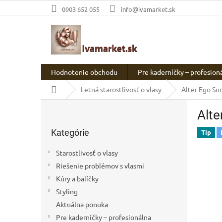
Prejsť
0903 652 055
info@ivamarket.sk
na
obsah
Hodnotenie obchodu
Pre kaderníčky – profesion
Domov
Letná starostlivosť o vlasy
Alter Ego Su
B
Alte
o
Preskočiť
č
Kategórie
kategórie
Tip
n
ý
Starostlivosť o vlasy
p
Riešenie problémov s vlasmi
a
Kúry a balíčky
n
e
Styling
l
Aktuálna ponuka
Pre kaderníčky – profesionálna