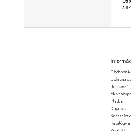
Odp
slnk
Z
á
p
ä
t
Informác
i
e
Obchodné 
Ochrana os
Reklamačn
Ako nakup
Platba
Doprava
Kaderníctv
Katalógy a
Kontakty