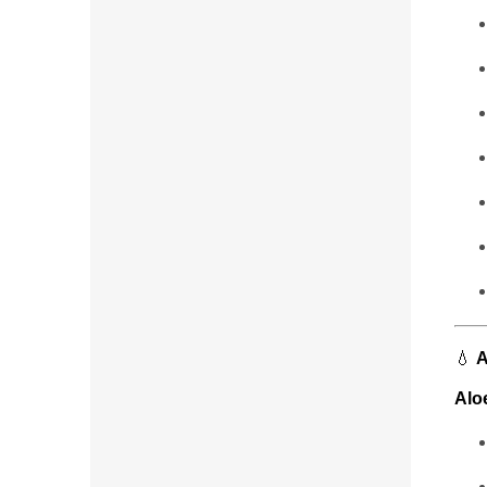
💧
A
Alo