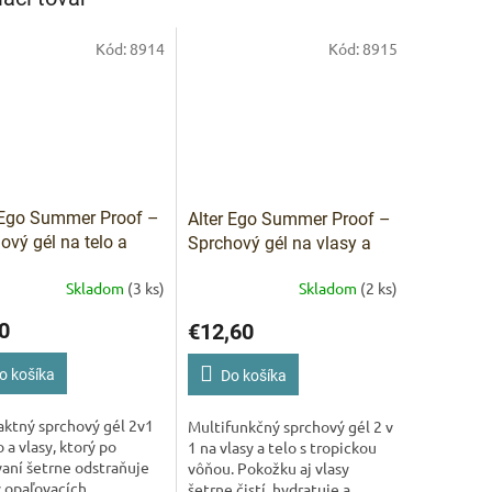
Kód:
8914
Kód:
8915
 Ego Summer Proof –
Alter Ego Summer Proof –
ový gél na telo a
Sprchový gél na vlasy a
 po opaľovaní 100 ml
telo po opaľovaní 250 ml
Skladom
(3 ks)
Skladom
(2 ks)
IVAM
Pomoc s 
0
€12,60
o košíka
Do košíka
ktný sprchový gél 2v1
Multifunkčný sprchový gél 2 v
o a vlasy, ktorý po
1 na vlasy a telo s tropickou
aní šetrne odstraňuje
vôňou. Pokožku aj vlasy
 opaľovacích
šetrne čistí, hydratuje a