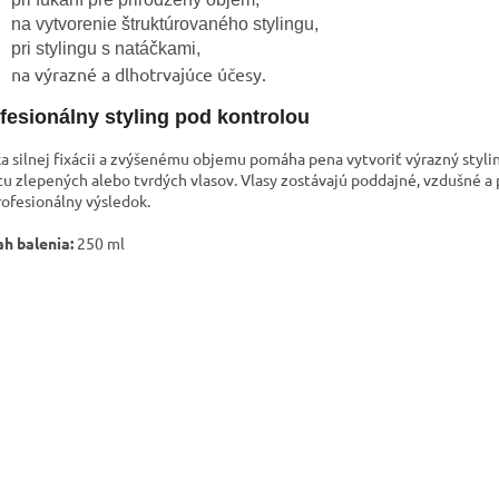
na vytvorenie štruktúrovaného stylingu,
pri stylingu s natáčkami,
na výrazné a dlhotrvajúce účesy.
fesionálny styling pod kontrolou
a silnej fixácii a zvýšenému objemu pomáha pena vytvoriť výrazný styli
tu zlepených alebo tvrdých vlasov. Vlasy zostávajú poddajné, vzdušné a
rofesionálny výsledok.
h balenia:
250 ml