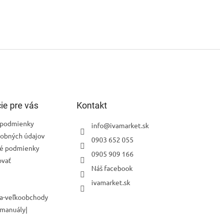
ie pre vás
Kontakt
podmienky
info
@
ivamarket.sk
obných údajov
0903 652 055
é podmienky
0905 909 166
ovať
Náš facebook
ivamarket.sk
a-veľkoobchody
 manuály|