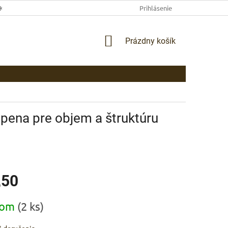
EKLAMAČNÉ PODMIENKY
AKO NAKUPOVAŤ
Prihlásenie
PLATBA
DOP
NÁKUPNÝ
Prázdny košík
KOŠÍK
á pena pre objem a štruktúru
,50
ová
dom
(2 ks)