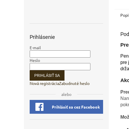
Popi
Pod
Prihlásenie
Pre
E-mail
Pena
Heslo
pre 
drža
PRIHLÁSIŤ SA
Ako
Nová registrácia
Zabudnuté heslo
Pre
alebo
Nan
pokr
Prihlásiť sa cez Facebook
Mož