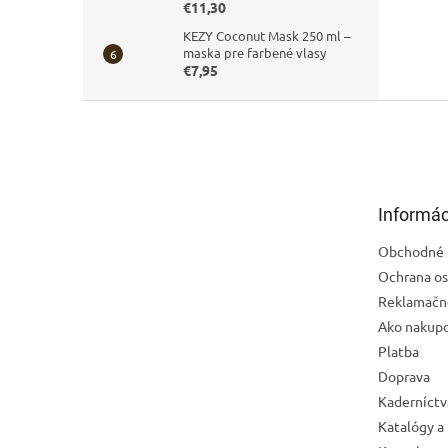
€11,30
KEZY Coconut Mask 250 ml –
maska pre farbené vlasy
€7,95
Z
á
p
ä
t
Informác
i
e
Obchodné 
Ochrana os
Reklamačn
Ako nakup
Platba
Doprava
Kaderníctv
Katalógy a