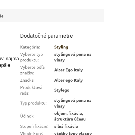
ARKET poradca
výberom profesionálnej vlasovej kozmetiky 🙂
ie
Dodatočné parametre
Kategória
:
Styling
Vyberte typ
stylingová pena na
ov, najmä
produktu
:
vlasy
epšie
Vyberte pdľa
Alter Ego Italy
značky
:
Značka
:
Alter ego Italy
Produktová
Stylego
rada
:
stylingová pena na
Typ produktu
:
a
vlasy
objem, fixácia,
Účinok
:
štruktúra účesu
Stupeň fixácie
:
silná fixácia
Vhodné pre
:
všetky typy vlasov