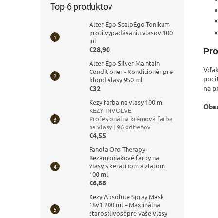
Top 6 produktov
Alter Ego ScalpEgo Tonikum
proti vypadávaniu vlasov 100
ml
€28,90
Pro
Alter Ego Silver Maintain
Vďak
Conditioner - Kondicionér pre
poci
blond vlasy 950 ml
na p
€32
Kezy farba na vlasy 100 ml
Obsa
KEZY INVOLVE –
Profesionálna krémová farba
na vlasy | 96 odtieňov
€4,55
Fanola Oro Therapy –
Bezamoniakové farby na
vlasy s keratínom a zlatom
100 ml
€6,88
Kezy Absolute Spray Mask
18v1 200 ml – Maximálna
starostlivosť pre vaše vlasy