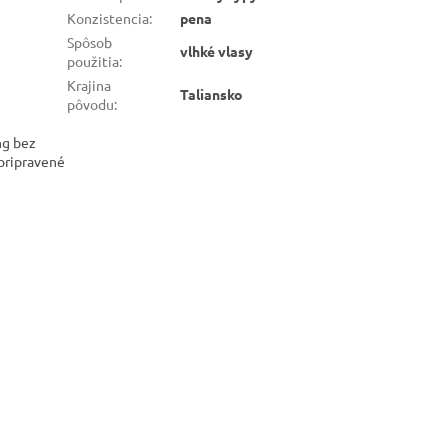
Konzistencia
:
pena
Spôsob
vlhké vlasy
použitia
:
Krajina
Taliansko
pôvodu
:
ng bez
 pripravené