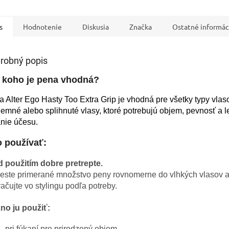
IVAM
Pomoc s 
s
Hodnotenie
Diskusia
Značka
Ostatné informác
robný popis
 koho je pena vhodná?
 Alter Ego Hasty Too Extra Grip je vhodná pre všetky typy vlas
jemné alebo splihnuté vlasy, ktoré potrebujú objem, pevnosť a l
nie účesu.
 používať:
d použitím dobre pretrepte.
este primerané množstvo peny rovnomerne do vlhkých vlasov 
ačujte vo stylingu podľa potreby.
no ju použiť:
pri fúkaní pre prirodzený objem,