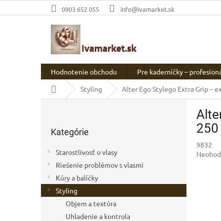
Prejsť
0903 652 055
info@ivamarket.sk
na
obsah
Hodnotenie obchodu
Pre kaderníčky – profesion
Domov
Styling
Alter Ego Stylego Extra Grip – e
B
Alte
o
Preskočiť
č
250
Kategórie
kategórie
n
9832
ý
Starostlivosť o vlasy
Prieme
Neohod
p
hodnot
Riešenie problémov s vlasmi
a
produkt
Kúry a balíčky
n
je
e
Styling
0,0
l
z
Objem a textúra
5
Uhladenie a kontrola
hviezdič