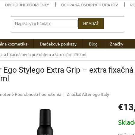
OBCHODNÉ PODMIENKY
OCHRANA OSOBNÝCH ÚDAJOV
R
HĽADAŤ
álna kozmetika
Darčekové poukazy
Blog
Značky
xtra fixačná pena pre objem a štruktúru 250 ml
r Ego Stylego Extra Grip – extra fixačn
 ml
rné
notené
Podrobnosti hodnotenia
Značka:
Alter ego Italy
enie
€13
u
Jednotk
Skla
cena:
iek.