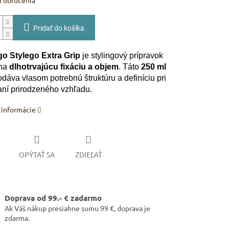
 doručenia
Pridať do košíka
go Stylego Extra Grip
je stylingový prípravok
 na
dlhotrvajúcu fixáciu a objem
. Táto
250 ml
dáva vlasom potrebnú štruktúru a definíciu pri
ní prirodzeného vzhľadu.
 informácie
OPÝTAŤ SA
ZDIEĽAŤ
Doprava od 99.- € zadarmo
Ak Váš nákup presiahne sumu 99 €, doprava je
zdarma.