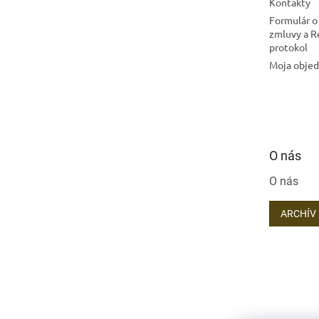
Kontakty
Formulár o
zmluvy a 
protokol
Moja obje
O nás
O nás
ARCHÍV