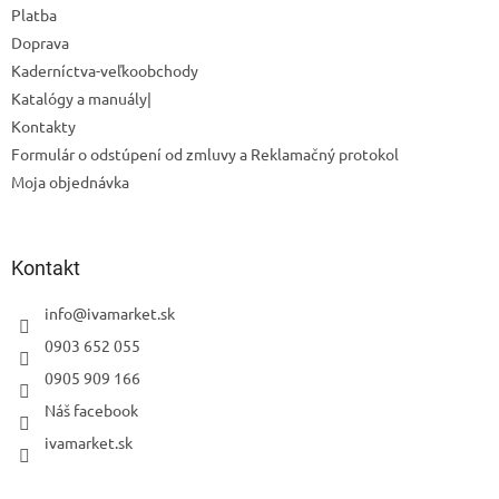
Platba
Doprava
Kaderníctva-veľkoobchody
Katalógy a manuály|
Kontakty
Formulár o odstúpení od zmluvy a Reklamačný protokol
Moja objednávka
Kontakt
info
@
ivamarket.sk
0903 652 055
0905 909 166
Odoslať
Náš facebook
Powered by chaterimo
ivamarket.sk