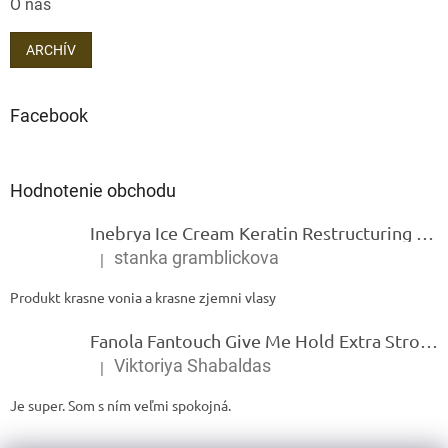
O nás
ARCHÍV
Facebook
Hodnotenie obchodu
Inebrya Ice Cream Keratin Restructuring Mask – reštrukturalizačná maska s keratínom 1000 ml
stanka gramblickova
|
Hodnotenie produktu je 5 z 5 hviezdičiek.
Produkt krasne vonia a krasne zjemni vlasy
Fanola Fantouch Give Me Hold Extra Strong Fluid Gel - Extra silný rýchloschnúci tekutý gel 250 ml
Viktoriya Shabaldas
|
Hodnotenie produktu je 5 z 5 hviezdičiek.
Je super. Som s ním veľmi spokojná.