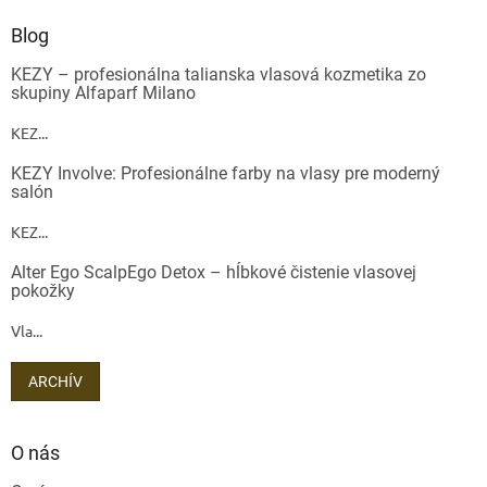
Blog
KEZY – profesionálna talianska vlasová kozmetika zo
skupiny Alfaparf Milano
KEZ...
KEZY Involve: Profesionálne farby na vlasy pre moderný
salón
KEZ...
Alter Ego ScalpEgo Detox – hĺbkové čistenie vlasovej
pokožky
Vla...
ARCHÍV
O nás