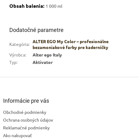
Obsah balenia:
1 000 ml
Dodatočné parametre
ALTER EGO My Color – profesionálne
Kategória
:
bezamoniakové farby pre kaderníčky
Výrobca
:
Alter ego Italy
Typ
:
Aktivator
Z
á
p
ä
Informácie pre vás
t
Obchodné podmienky
i
Ochrana osobných údajov
e
Reklamačné podmienky
Ako nakupovať