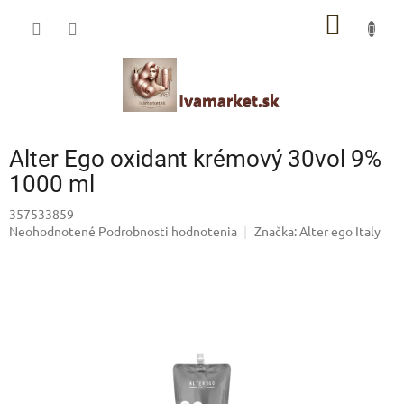
Prejsť
IVAMARKET poradca
NÁKU
na
obsah
Pomoc s výberom profesionálnej vlasovej kozmetiky 🙂
KOŠÍK
Alter Ego oxidant krémový 30vol 9%
1000 ml
357533859
Priemerné
Neohodnotené
Podrobnosti hodnotenia
Značka:
Alter ego Italy
hodnotenie
produktu
je
0,0
z
5
hviezdičiek.