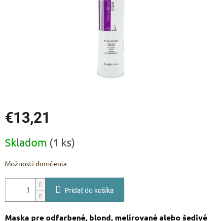
€13,21
Jednotková
Skladom
(1 ks)
cena:
Možnosti doručenia
Pridať do košíka
Maska pre odfarbené, blond, melírované alebo šedivé