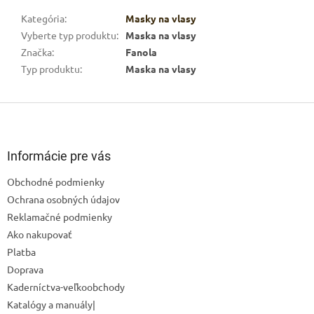
Kategória
:
Masky na vlasy
Vyberte typ produktu
:
Maska na vlasy
Značka
:
Fanola
Typ produktu
:
Maska na vlasy
Z
á
p
ä
Informácie pre vás
t
Obchodné podmienky
i
Ochrana osobných údajov
e
Reklamačné podmienky
Ako nakupovať
Platba
Doprava
Kaderníctva-veľkoobchody
Katalógy a manuály|