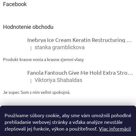
Facebook
Hodnotenie obchodu
Inebrya Ice Cream Keratin Restructuring Mask – reštrukturalizačná maska s keratínom 1000 ml
stanka gramblickova
|
Hodnotenie produktu je 5 z 5 hviezdičiek.
Produkt krasne vonia a krasne zjemni vlasy
Fanola Fantouch Give Me Hold Extra Strong Fluid Gel - Extra silný rýchloschnúci tekutý gel 250 ml
Viktoriya Shabaldas
|
Hodnotenie produktu je 5 z 5 hviezdičiek.
Je super. Som s ním veľmi spokojná.
Používame súbory cookie, aby sme vám umožnili pohodlné
prehliadanie webovej stránky a vďaka analýze neustále
zlepšovali jej funkcie, výkon a použiteľnosť.
Viac informácií