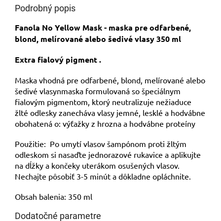
Podrobný popis
Fanola No Yellow Mask - maska pre odfarbené,
blond, melírované alebo šedivé vlasy 350 ml
Extra fialový pigment .
Maska vhodná pre odfarbené, blond, melírované alebo
šedivé vlasynmaska formulovaná so špeciálnym
fialovým pigmentom, ktorý neutralizuje nežiaduce
žlté odlesky zanecháva vlasy jemné, lesklé a hodvábne
obohatená o: výťažky z hrozna a hodvábne proteíny
Použitie: Po umytí vlasov šampónom proti žltým
odleskom si nasaďte jednorazové rukavice a aplikujte
na dĺžky a končeky uterákom osušených vlasov.
Nechajte pôsobiť 3-5 minút a dôkladne opláchnite.
Obsah balenia: 350 ml
Dodatočné parametre