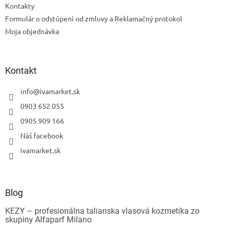
Kontakty
Formulár o odstúpení od zmluvy a Reklamačný protokol
Moja objednávka
Kontakt
info
@
ivamarket.sk
0903 652 055
0905 909 166
Náš facebook
Odoslať
ivamarket.sk
Powered by chaterimo
Blog
KEZY – profesionálna talianska vlasová kozmetika zo
skupiny Alfaparf Milano