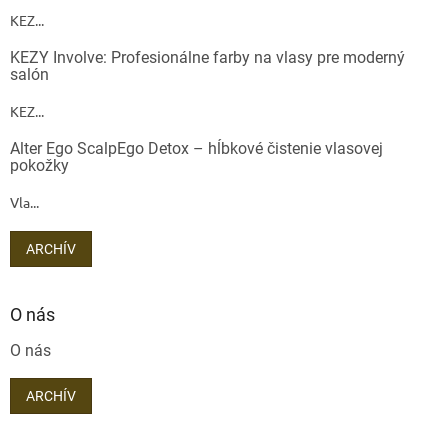
KEZ...
KEZY Involve: Profesionálne farby na vlasy pre moderný
salón
KEZ...
Alter Ego ScalpEgo Detox – hĺbkové čistenie vlasovej
pokožky
Vla...
ARCHÍV
O nás
O nás
ARCHÍV