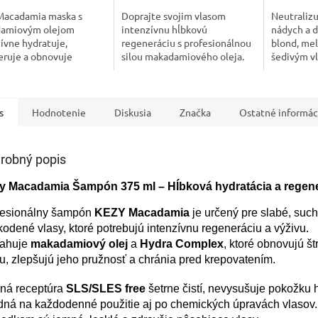
Macadamia maska s
Doprajte svojim vlasom
Neutralizu
amiovým olejom
intenzívnu hĺbkovú
nádych a d
ívne hydratuje,
regeneráciu s profesionálnou
blond, mel
eruje a obnovuje
silou makadamiového oleja.
šedivým vl
dené vlasy. Dodáva
KEZY Macadamia maska
studený o
ť, lesk a vitalitu.
obnovuje štruktúru vlasov,
Macadamia
zjemňuje ich a navracia im...
šampón jem
regeneruje 
s
Hodnotenie
Diskusia
Značka
Ostatné informác
robný popis
y Macadamia Šampón 375 ml – Hĺbková hydratácia a regen
fesionálny šampón
KEZY Macadamia
je určený pre slabé, suc
odené vlasy, ktoré potrebujú intenzívnu regeneráciu a výživu.
ahuje
makadamiový olej
a
Hydra Complex
, ktoré obnovujú št
u, zlepšujú jeho pružnosť a chránia pred krepovatením.
ná receptúra
SLS/SLES free
šetrne čistí, nevysušuje pokožku h
dná na každodenné použitie aj po chemických úpravách vlasov.