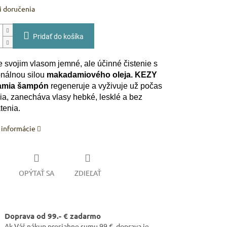
 doručenia
Pridať do košíka
e svojim vlasom jemné, ale účinné čistenie s
onálnou silou
makadamiového oleja. KEZY
amia šampón
regeneruje a vyživuje už počas
a, zanecháva vlasy hebké, lesklé a bez
tenia.
 informácie
OPÝTAŤ SA
ZDIEĽAŤ
Doprava od 99.- € zadarmo
Ak Váš nákup presiahne sumu 99 €, doprava je