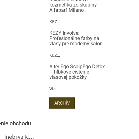
kozmetika zo skupiny
Alfaparf Milano
KEZ...
KEZY Involve:
Profesionálne farby na
vlasy pre moderný salón
KEZ...
Alter Ego ScalpEgo Detox
– hĺbkové čistenie
vlasovej pokožky
Vla...
ARCHÍV
nie obchodu
Inebrya Ice Cream Keratin Restructuring Mask – reštrukturalizačná maska s keratínom 1000 ml