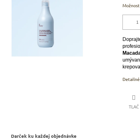
hviezdičiek.
Možnosti
Doprajt
profesi
Macad
umývani
krepova
Detailné
TLAČ
Darček ku každej objednávke