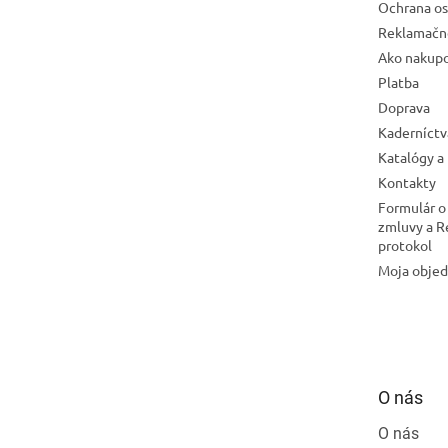
Ochrana os
Reklamačn
Ako nakup
Platba
Doprava
Kaderníctv
Katalógy a
Kontakty
Formulár o
zmluvy a 
protokol
Moja obje
O nás
O nás