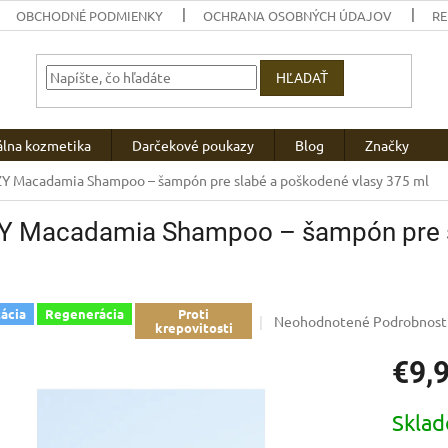
OBCHODNÉ PODMIENKY
OCHRANA OSOBNÝCH ÚDAJOV
R
HĽADAŤ
álna kozmetika
Darčekové poukazy
Blog
Značky
Y Macadamia Shampoo – šampón pre slabé a poškodené vlasy 375 ml
Y Macadamia Shampoo – šampón pre s
ácia
Regenerácia
Proti
Priemerné
Neohodnotené
Podrobnost
krepovitosti
hodnotenie
produktu
€9,
je
0,0
Jednotk
z
Skla
cena:
5