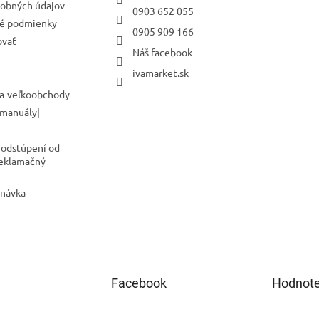
obných údajov
0903 652 055
é podmienky
0905 909 166
ovať
Náš facebook
ivamarket.sk
a-veľkoobchody
 manuály|
 odstúpení od
Reklamačný
dnávka
Facebook
Hodnote