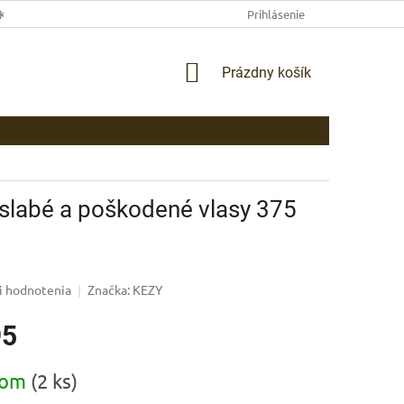
EKLAMAČNÉ PODMIENKY
AKO NAKUPOVAŤ
Prihlásenie
PLATBA
DOP
NÁKUPNÝ
Prázdny košík
KOŠÍK
labé a poškodené vlasy 375
i hodnotenia
Značka:
KEZY
95
ová
dom
(2 ks)