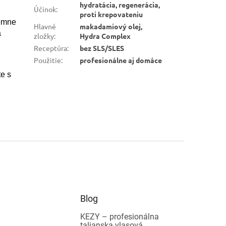
hydratácia, regenerácia,
Účinok
:
proti krepovateniu
jemne
Hlavné
makadamiový olej,
a
zložky
:
Hydra Complex
Receptúra
:
bez SLS/SLES
Použitie
:
profesionálne aj domáce
e s
Blog
KEZY – profesionálna
talianska vlasová