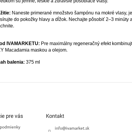
edkom sú jemné, lesklé a zdravšie pôsobiace vlasy.
itie:
Naneste primerané množstvo šampónu na mokré vlasy, 
írujte do pokožky hlavy a dĺžok. Nechajte pôsobiť 2–3 minúty 
chnite.
 od IVAMARKETU:
Pre maximálny regeneračný efekt kombinujt
Y Macadamia maskou a olejom.
ah balenia:
375 ml
ie pre vás
Kontakt
podmienky
info
@
ivamarket.sk