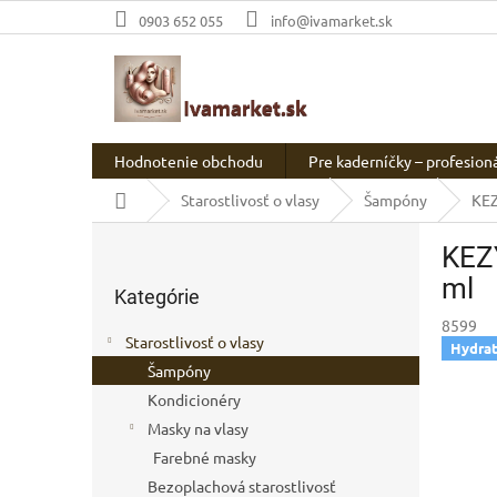
Prejsť
0903 652 055
info@ivamarket.sk
na
obsah
Hodnotenie obchodu
Pre kaderníčky – profesion
Domov
Starostlivosť o vlasy
Šampóny
KEZ
B
KEZ
o
Preskočiť
č
ml
Kategórie
kategórie
n
8599
ý
Starostlivosť o vlasy
Hydrat
p
Šampóny
a
Kondicionéry
n
e
Masky na vlasy
l
Farebné masky
Bezoplachová starostlivosť