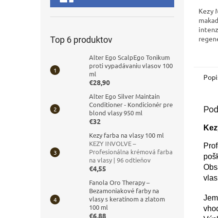
Kezy 
makad
intenz
regen
Top 6 produktov
poško
hebkos
Alter Ego ScalpEgo Tonikum
proti vypadávaniu vlasov 100
ml
Popi
€28,90
Alter Ego Silver Maintain
Conditioner - Kondicionér pre
Pod
blond vlasy 950 ml
€32
Kez
Kezy farba na vlasy 100 ml
KEZY INVOLVE –
Pro
Profesionálna krémová farba
pošk
na vlasy | 96 odtieňov
Obs
€4,55
vlas
Fanola Oro Therapy –
Bezamoniakové farby na
Jem
vlasy s keratínom a zlatom
100 ml
vho
€6,88