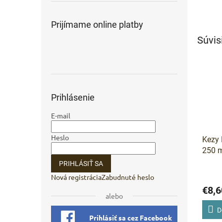
Prijímame online platby
Súvis
Prihlásenie
E-mail
Heslo
Kezy
250 m
regen
PRIHLÁSIŤ SA
Nová registrácia
Zabudnuté heslo
€8,6
alebo
D
Prihlásiť sa cez Facebook