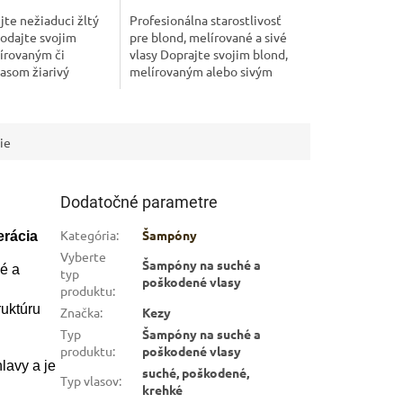
jte nežiaduci žltý
Profesionálna starostlivosť
odajte svojim
pre blond, melírované a sivé
írovaným či
vlasy Doprajte svojim blond,
asom žiarivý
melírovaným alebo sivým
dtieň. KEZY
vlasom profesionálnu
 Anti-Yellow
starostlivosť s radom KEZY
ne čistí,
Macadamia...
a...
ie
Dodatočné parametre
Kategória
:
Šampóny
erácia
Vyberte
Šampóny na suché a
hé a
typ
poškodené vlasy
produktu
:
ruktúru
Značka
:
Kezy
Typ
Šampóny na suché a
produktu
:
poškodené vlasy
lavy a je
suché, poškodené,
Typ vlasov
:
krehké