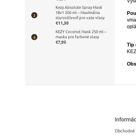
Výsl
Kezy Absolute Spray Mask
18v1 200 ml – Maximálna
Použ
starostlivosť pre vaše vlasy
vmas
€11,30
oplá
KEZY Coconut Mask 250 ml –
maska pre farbené vlasy
€7,95
Tip
KEZ
Obs
Z
á
p
ä
t
Informác
i
e
Obchodné 