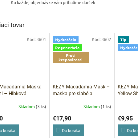
Ku každej objednávke vám pribalíme darček
IVAM
iaci tovar
Pomoc s 
Kód:
8601
Kód:
8602
Hydratácia
Tip
Regenerácia
Hydratác
Proti
krepovitosti
 Macadamia Maska
KEZY Macadamia Mask –
KEZY Mac
l – Hĺbková
maska pre slabé a
Yellow 
erácia a výživa
poškodené vlasy 1000 ml
šampón pr
Skladom
(3 ks)
Skladom
(1 ks)
blond vl
Macadami
0
€17,90
€9,95
Šampón 
Neutraliz
o košíka
Do košíka
Do ko
a výživa