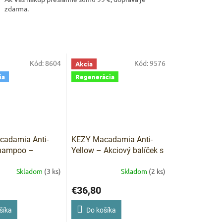
zdarma.
ARKET poradca
výberom profesionálnej vlasovej kozmetiky 🙂
Kód:
8604
Kód:
9576
Akcia
ia
Regenerácia
adamia Anti-
KEZY Macadamia Anti-
Shampoo –
Yellow – Akciový balíček s
oti žltnutiu pre
darčekom ZDARMA
Skladom
(3 ks)
Skladom
(2 ks)
asy 375 ml
Kezy
a Anti-Yellow
€36,80
375 ml –
ácia žltých tónov
šíka
Do košíka