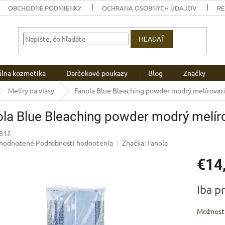
OBCHODNÉ PODMIENKY
OCHRANA OSOBNÝCH ÚDAJOV
R
HĽADAŤ
álna kozmetika
Darčekové poukazy
Blog
Značky
Melíry na vlasy
Fanola Blue Bleaching powder modrý melírovací
la Blue Bleaching powder modrý melíro
812
emerné
hodnotené
Podrobnosti hodnotenia
Značka:
Fanola
notenie
€14
uktu
Jednotk
Iba p
cena:
zdičiek.
Možnosti