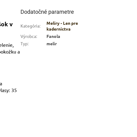
Dodatočné parametre
ARKET poradca
šok v
Melíry - Len pre
Kategória
:
kaderníctva
výberom profesionálnej vlasovej kozmetiky 🙂
Výrobca
:
Fanola
Typ
:
melír
elenie,
pokožku a
a
lasy: 35