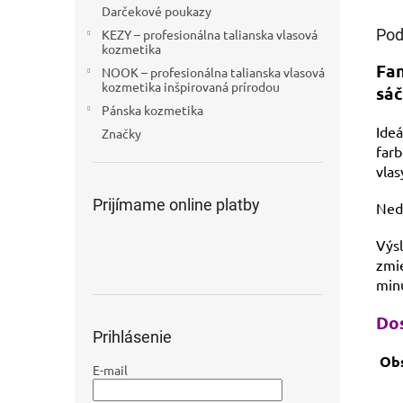
Darčekové poukazy
Pod
KEZY – profesionálna talianska vlasová
kozmetika
Fan
NOOK – profesionálna talianska vlasová
kozmetika inšpirovaná prírodou
sáč
Pánska kozmetika
Ideá
Značky
farb
vlas
Prijímame online platby
Nedr
Výsl
zmi
min
Dos
Prihlásenie
Obs
E-mail