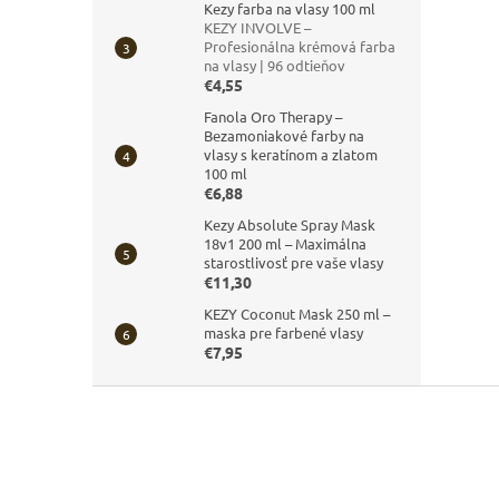
Kezy farba na vlasy 100 ml
KEZY INVOLVE –
Profesionálna krémová farba
na vlasy | 96 odtieňov
€4,55
Fanola Oro Therapy –
Bezamoniakové farby na
vlasy s keratínom a zlatom
100 ml
€6,88
Kezy Absolute Spray Mask
18v1 200 ml – Maximálna
starostlivosť pre vaše vlasy
€11,30
KEZY Coconut Mask 250 ml –
maska pre farbené vlasy
€7,95
Z
á
p
ä
t