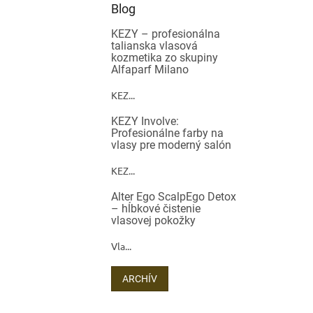
Blog
KEZY – profesionálna
talianska vlasová
kozmetika zo skupiny
Alfaparf Milano
KEZ...
KEZY Involve:
Profesionálne farby na
vlasy pre moderný salón
KEZ...
Alter Ego ScalpEgo Detox
– hĺbkové čistenie
vlasovej pokožky
Vla...
ARCHÍV