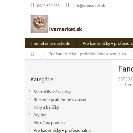
Prejsť
0903 652 055
info@ivamarket.sk
na
obsah
Hodnotenie obchodu
Pre kaderníčky – profesion
Domov
Pre kaderníčky – profesionálna kozmetika
B
Fano
o
Preskočiť
č
357533
Kategórie
kategórie
n
Pri
Neo
ý
hod
Starostlivosť o vlasy
p
prod
Riešenie problémov s vlasmi
a
je
0,0
Kúry a balíčky
n
z
e
Styling
5
l
Aktuálna ponuka
hvie
Pre kaderníčky – profesionálna