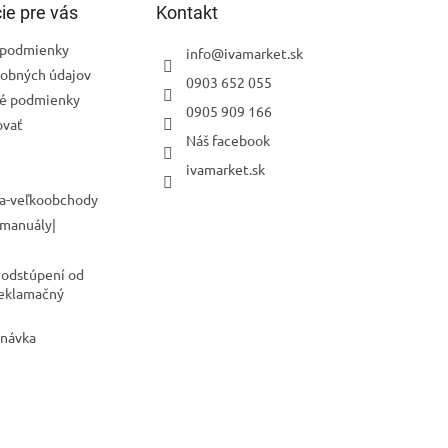
ie pre vás
Kontakt
podmienky
info
@
ivamarket.sk
obných údajov
0903 652 055
é podmienky
0905 909 166
ovať
Náš facebook
ivamarket.sk
a-veľkoobchody
 manuály|
 odstúpení od
Reklamačný
dnávka