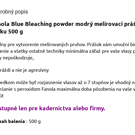
robný popis
IVAM
ola Blue Bleaching powder modrý melírovací prá
ku 500 g
Pomoc s 
lny pre vytvorenie melírovaných pruhov. Prášok vám umožní bi
enie a všetky ostatné techniky minimálna záťaž pre vaše vlasy 
y nepoškodzuje,
áždi a nie je agresívny
edkom môže byť rozjasnenie vlasov až o 7 stupňov je vhodný n
ešanie s peroxidom Fanola maximálna doba pôsobenia na vaše v
út
tupné len pre kaderníctva alebo firmy.
ah balenia
: 500 g