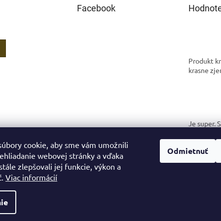
Facebook
Hodnote
Produkt kr
krasne zje
Je super. 
spokojná.
úbory cookie, aby sme vám umožnili
Odmietnuť
ehliadanie webovej stránky a vďaka
tále zlepšovali jej funkcie, výkon a
ť.
Viac informácií
ie
.
Upraviť nastavenie cookies