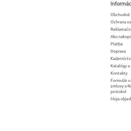
Informác
i
e
Obchodné 
Ochrana os
Reklamačn
Ako nakup
Platba
Doprava
Kaderníctv
Katalógy a
Kontakty
Formulár o
zmluvy a 
protokol
Moja obje