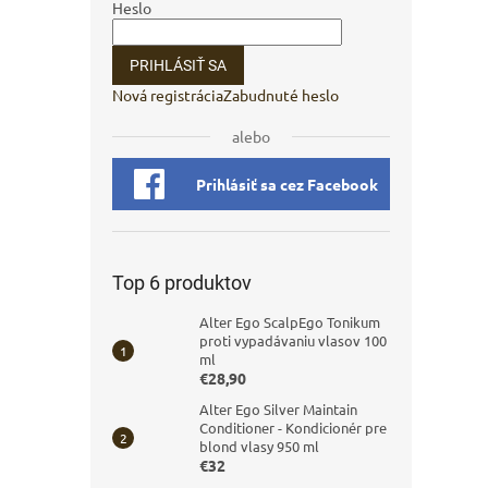
Heslo
PRIHLÁSIŤ SA
Nová registrácia
Zabudnuté heslo
alebo
Prihlásiť sa cez Facebook
Top 6 produktov
Alter Ego ScalpEgo Tonikum
proti vypadávaniu vlasov 100
ml
€28,90
Alter Ego Silver Maintain
Conditioner - Kondicionér pre
blond vlasy 950 ml
€32