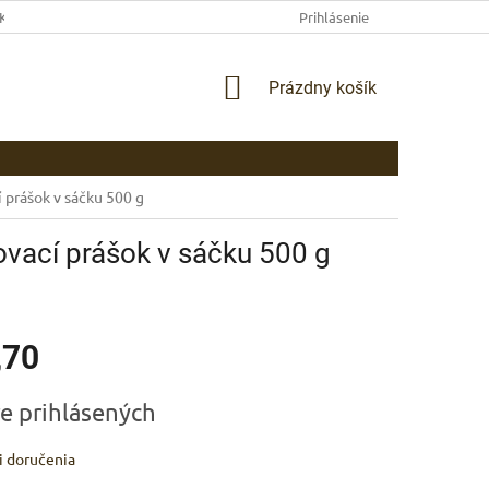
EKLAMAČNÉ PODMIENKY
AKO NAKUPOVAŤ
Prihlásenie
PLATBA
DOP
NÁKUPNÝ
Prázdny košík
KOŠÍK
 prášok v sáčku 500 g
vací prášok v sáčku 500 g
,70
ová
re prihlásených
 doručenia