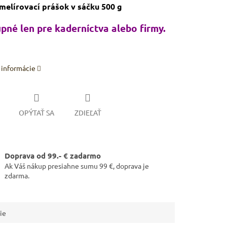
elírovací prášok v sáčku 500 g
pné len pre kaderníctva alebo firmy.
 informácie
OPÝTAŤ SA
ZDIEĽAŤ
Doprava od 99.- € zadarmo
Ak Váš nákup presiahne sumu 99 €, doprava je
zdarma.
ie