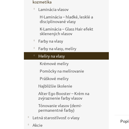
kozmetika
Laminácia vlasov
H-Laminácia – hladké, lesklé a
disciplinované vlasy
K-Laminácia – Glass Hair efekt
sklenených vlasov
Farby na vlasy
Farby na vlasy, melíry
Melíry na vlasy
Krémové melíry
Pomôcky na melírovanie
Práškové melíry
Najbližšie školenie
Alter Ego Booster – Krém na
zvýraznenie farby vlasov
Tónovanie vlasov (demi-
permanentné farby)
Letná starostlivosť o vlasy
Popi
Akcie