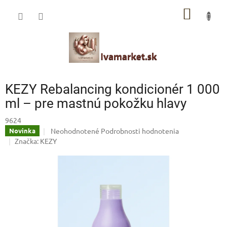
Prejsť
IVAMARKET poradca
NÁKU
na
obsah
Pomoc s výberom profesionálnej vlasovej kozmetiky 🙂
KOŠÍK
KEZY Rebalancing kondicionér 1 000
ml – pre mastnú pokožku hlavy
9624
Priemerné
Neohodnotené
Podrobnosti hodnotenia
Novinka
hodnotenie
Značka:
KEZY
produktu
je
0,0
z
5
hviezdičiek.