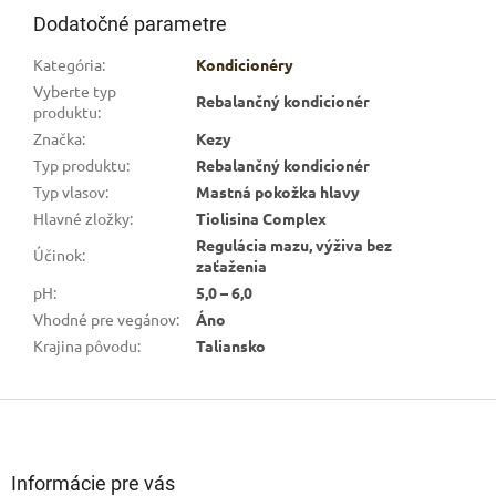
Dodatočné parametre
Kategória
:
Kondicionéry
Vyberte typ
Rebalančný kondicionér
produktu
:
Značka
:
Kezy
Typ produktu
:
Rebalančný kondicionér
Typ vlasov
:
Mastná pokožka hlavy
Hlavné zložky
:
Tiolisina Complex
Regulácia mazu, výživa bez
Účinok
:
zaťaženia
pH
:
5,0 – 6,0
Vhodné pre vegánov
:
Áno
Krajina pôvodu
:
Taliansko
Z
á
p
ä
Informácie pre vás