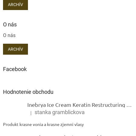
ARCHÍV
O nás
O nás
ARCHÍV
Facebook
Hodnotenie obchodu
Inebrya Ice Cream Keratin Restructuring Mask – reštrukturalizačná maska s keratínom 1000 ml
stanka gramblickova
|
Hodnotenie produktu je 5 z 5 hviezdičiek.
Produkt krasne vonia a krasne zjemni vlasy