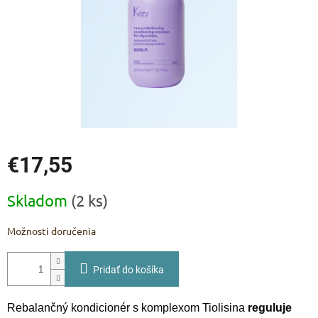
€17,55
Jednotková
Skladom
(2 ks)
cena:
Možnosti doručenia
Pridať do košíka
Rebalančný kondicionér s komplexom Tiolisina
reguluje