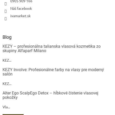
0905 909 166
Náš facebook
ivamarket.sk
Blog
KEZY – profesionálna talianska vlasová kozmetika zo
skupiny Alfaparf Milano
KEZ...
KEZY Involve: Profesionálne farby na vlasy pre moderný
salón
KEZ...
Alter Ego ScalpEgo Detox – hĺbkové čistenie vlasovej
pokožky
Vla...