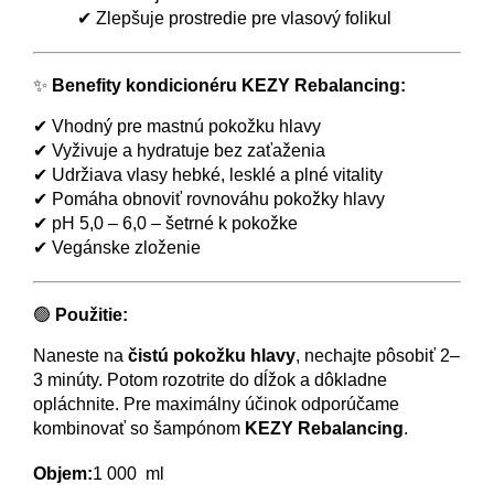
✔ Zlepšuje prostredie pre vlasový folikul
✨
Benefity kondicionéru KEZY Rebalancing:
✔ Vhodný pre mastnú pokožku hlavy
✔ Vyživuje a hydratuje bez zaťaženia
✔ Udržiava vlasy hebké, lesklé a plné vitality
✔ Pomáha obnoviť rovnováhu pokožky hlavy
✔ pH 5,0 – 6,0 – šetrné k pokožke
✔ Vegánske zloženie
🟢
Použitie:
Naneste na
čistú pokožku hlavy
, nechajte pôsobiť 2–
3 minúty. Potom rozotrite do dĺžok a dôkladne
opláchnite. Pre maximálny účinok odporúčame
kombinovať so šampónom
KEZY Rebalancing
.
Objem:
1 000 ml