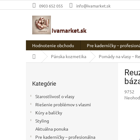
Prejsť
0903 652 055
info@ivamarket.sk
na
obsah
Hodnotenie obchodu
Pre kaderníčky – profesion
Domov
Pánska kozmetika
Pomády na vlasy – R
B
Reuz
o
Preskočiť
č
báz
Kategórie
kategórie
n
9752
ý
Starostlivosť o vlasy
Prieme
Neohod
p
hodnot
Riešenie problémov s vlasmi
a
produkt
Kúry a balíčky
n
je
e
Styling
0,0
l
z
Aktuálna ponuka
5
Pre kaderníčky – profesionálna
hviezdič