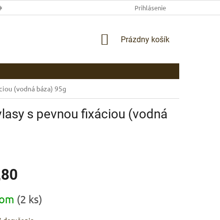
EKLAMAČNÉ PODMIENKY
AKO NAKUPOVAŤ
Prihlásenie
PLATBA
DOP
NÁKUPNÝ
Prázdny košík
KOŠÍK
ciou (vodná báza) 95g
asy s pevnou fixáciou (vodná
,80
ová
dom
(2 ks)