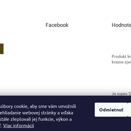
Facebook
Hodnote
Produkt kr
krasne zje
Je super. 
spokojná.
úbory cookie, aby sme vám umožnili
Odmietnuť
ehliadanie webovej stránky a vďaka
tále zlepšovali jej funkcie, výkon a
ť.
Viac informácií