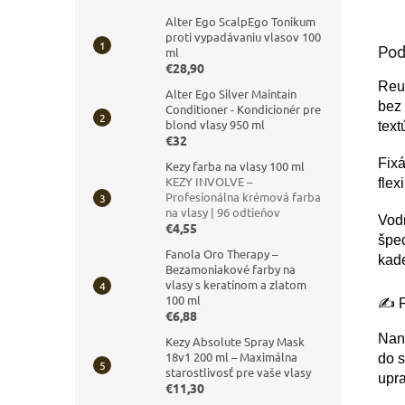
Alter Ego ScalpEgo Tonikum
proti vypadávaniu vlasov 100
Pod
ml
€28,90
Reuz
Alter Ego Silver Maintain
bez 
Conditioner - Kondicionér pre
blond vlasy 950 ml
text
€32
Fixá
Kezy farba na vlasy 100 ml
KEZY INVOLVE –
flex
Profesionálna krémová farba
na vlasy | 96 odtieňov
Vod
€4,55
špec
Fanola Oro Therapy –
kade
Bezamoniakové farby na
vlasy s keratínom a zlatom
100 ml
✍️ 
€6,88
Nane
Kezy Absolute Spray Mask
18v1 200 ml – Maximálna
do 
starostlivosť pre vaše vlasy
upr
€11,30