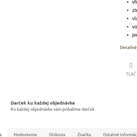
vh
zl
vl
vo
IVAM
je
Pomoc s 
Detailné
TLAČ
Darček ku každej objednávke
Ku každej objednávke vám pribalíme darček
s
Hodnotenie
Diskusia
Značka
Ostatné informác