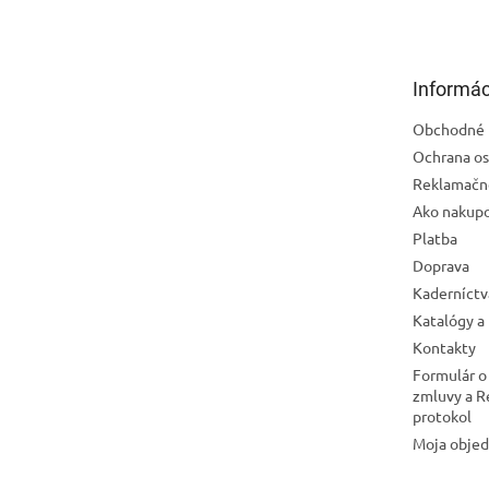
p
ä
t
Informác
i
e
Obchodné 
Ochrana os
Reklamačn
Ako nakup
Platba
Doprava
Kaderníctv
Katalógy a
Kontakty
Formulár o
zmluvy a 
protokol
Moja obje