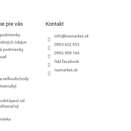
ie pre vás
Kontakt
podmienky
info
@
ivamarket.sk
obných údajov
0903 652 055
é podmienky
0905 909 166
ovať
Náš facebook
ivamarket.sk
a-veľkoobchody
 manuály|
 odstúpení od
Reklamačný
dnávka