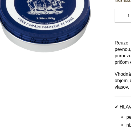
Možnosti
Reuzel
pevnou,
prirodz
pričom 
Vhodná 
objem, 
vlasov.
✔ HLA
pe
ní