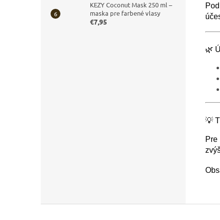
KEZY Coconut Mask 250 ml –
Podľ
maska pre farbené vlasy
úče
€7,95
🌿 
💡 T
Pre 
zvýš
Obs
Z
á