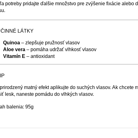
a potreby pridajte ďalšie množstvo pre zvýšenie fixácie alebo d
su.
ÚČINNÉ LÁTKY
Quinoa
– zlepšuje pružnosť vlasov
Aloe vera
– pomáha udržať vlhkosť vlasov
Vitamín E
– antioxidant
IP
prirodzený matný efekt aplikujte do suchých vlasov. Ak chcete 
iť lesk, naneste pomádu do vlhkých vlasov.
ah balenia: 95g