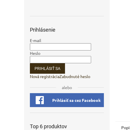
Prihlásenie
E-mail
Heslo
PRIHLÁSIŤ SA
Nová registrácia
Zabudnuté heslo
alebo
Prihlásiť sa cez Facebook
Top 6 produktov
Popi