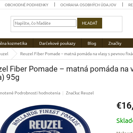
OBCHODNÉ PODMIENKY
OCHRANA OSOBNÝCH ÚDAJOV
R
HĽADAŤ
álna kozmetika
Darčekové poukazy
Blog
Značky
euzel
Reuzel Fiber Pomade – matná pomáda na vlasy s pevnou fixá
el Fiber Pomade – matná pomáda na vl
a) 95g
rné
notené
Podrobnosti hodnotenia
Značka:
Reuzel
enie
€16
u
Jednotk
Skla
cena:
iek.