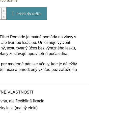
 doručenia
Pridať do košíka
Fiber Pomade je matná pomáda na vlasy s
 ale tvárnou fixáciou. Umožňuje vytvoriť
ený, texturovaný účes bez výrazného lesku,
vlasy zostávajú upraviteľné počas dňa.
pre moderné pánske účesy, kde je dôležitý
definícia a prirodzený vzhľad bez zaťaženia
VNÉ VLASTNOSTI
vná, ale flexibilná fixácia
zky lesk (matný efekt)