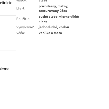
vlasov
:
vlasy
efinície
prirodzený, matný,
Efekt
:
texturovaný účes
suché alebo mierne vlhké
Použitie
:
vlasy
Vymývanie
:
jednoduché, vodou
Vôňa
:
vanilka a mäta
mierne