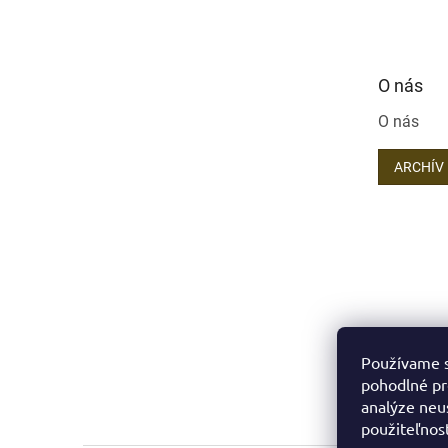
O nás
O nás
ARCHÍV
Používame s
pohodlné pr
analýze neus
použiteľnos