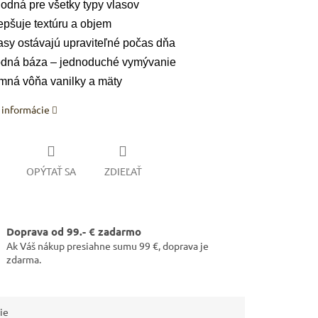
odná pre všetky typy vlasov
epšuje textúru a objem
asy ostávajú upraviteľné počas dňa
dná báza – jednoduché vymývanie
ARKET poradca
mná vôňa vanilky a mäty
výberom profesionálnej vlasovej kozmetiky 🙂
 informácie
OPÝTAŤ SA
ZDIEĽAŤ
Doprava od 99.- € zadarmo
Ak Váš nákup presiahne sumu 99 €, doprava je
zdarma.
ie