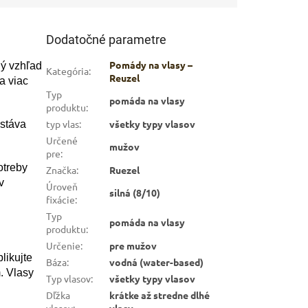
Dodatočné parametre
Pomády na vlasy –
ný vzhľad
Kategória
:
Reuzel
a viac
Typ
pomáda na vlasy
produktu
:
typ vlas
:
všetky typy vlasov
ostáva
Určené
mužov
pre
:
otreby
Značka
:
Ruezel
v
Úroveň
silná (8/10)
fixácie
:
Typ
pomáda na vlasy
produktu
:
Určenie
:
pre mužov
likujte
Báza
:
vodná (water-based)
. Vlasy
Typ vlasov
:
všetky typy vlasov
Dľžka
krátke až stredne dlhé