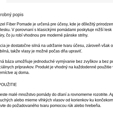
robný popis
el Fiber Pomade je určená pre účesy, kde je dôležitý prirodze
lesku. V porovnaní s klasickými pomádami poskytuje nižší lesk 
úry, čo ju robí vhodnou pre moderné pánske strihy.
cia je dostatočne silná na udržanie tvaru účesu, zároveň však 
ibilná, takže vlasy je možné počas dňa upraviť.
ná báza umožňuje jednoduché vymývanie bez zvyškov a bez p
iálnych prípravkov. Produkt je vhodný na každodenné použitie 
rníctve aj doma.
POUŽITIE
ste malé množstvo pomády do dlaní a rovnomerne rozotrite. Ap
suchých alebo mierne vlhkých vlasov od korienkov ku končekom
avte do požadovaného tvaru pomocou rúk alebo hrebeňa.