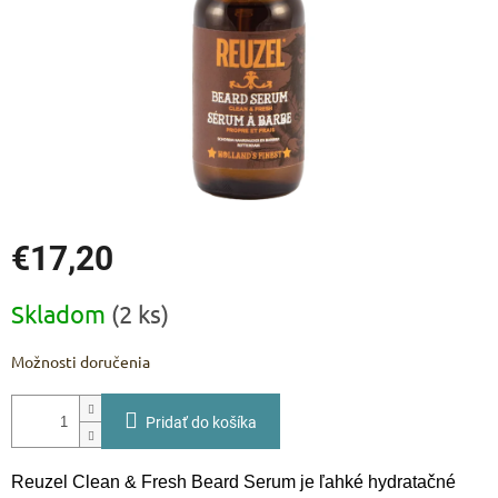
€17,20
Jednotková
Skladom
(2 ks)
cena:
Možnosti doručenia
Pridať do košíka
Reuzel Clean & Fresh Beard Serum je ľahké hydratačné