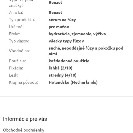
Reuzel
značky
:
Značka
:
Reuzel
Typ produktu
:
sérum na fúzy
Určené
:
pre mužov
Efekt
:
hydratácia, zjemnenie, výživa
Typ vlasov
:
všetky typy fúzov
suché, nepoddajné fúzy a pokožku pod
Vhodné na
:
nimi
Použitie
:
každodenné použitie
Fixácia
:
ľahká (2/10)
Lesk
:
stredný (4/10)
Krajina pôvodu
:
Holandsko (Netherlands)
Z
á
p
ä
Informácie pre vás
t
Obchodné podmienky
i