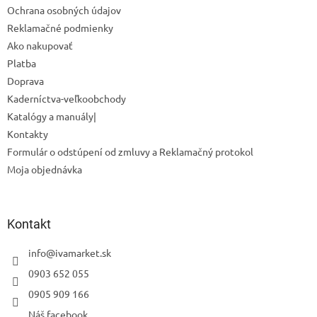
Ochrana osobných údajov
e
Reklamačné podmienky
Ako nakupovať
Platba
Doprava
Kaderníctva-veľkoobchody
Odoslať
Katalógy a manuály|
Powered by chaterimo
Kontakty
Formulár o odstúpení od zmluvy a Reklamačný protokol
Moja objednávka
Kontakt
info
@
ivamarket.sk
0903 652 055
0905 909 166
Náš facebook