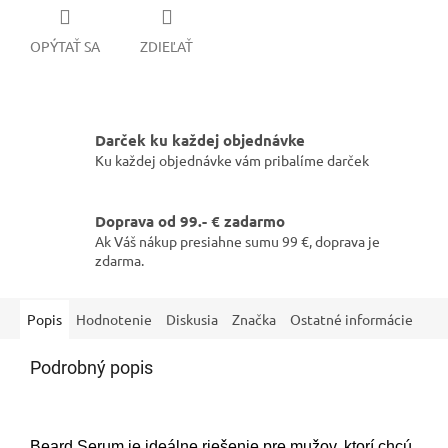
OPÝTAŤ SA
ZDIEĽAŤ
Darček ku každej objednávke
Ku každej objednávke vám pribalíme darček
Doprava od 99.- € zadarmo
Ak Váš nákup presiahne sumu 99 €, doprava je
zdarma.
Popis
Hodnotenie
Diskusia
Značka
Ostatné informácie
Podrobný popis
Beard Serum je ideálne riešenie pre mužov, ktorí chcú