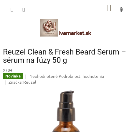
Prejsť
IVAMARKET poradca
NÁKU
na
obsah
Pomoc s výberom profesionálnej vlasovej kozmetiky 🙂
KOŠÍK
Reuzel Clean & Fresh Beard Serum –
sérum na fúzy 50 g
9784
Priemerné
Neohodnotené
Podrobnosti hodnotenia
Novinka
hodnotenie
Značka:
Reuzel
produktu
je
0,0
z
5
hviezdičiek.