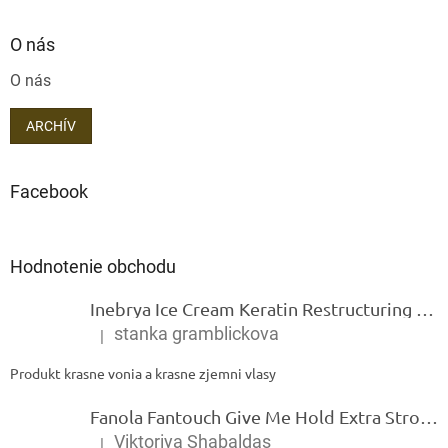
O nás
O nás
ARCHÍV
Facebook
Hodnotenie obchodu
Inebrya Ice Cream Keratin Restructuring Mask – reštrukturalizačná maska s keratínom 1000 ml
stanka gramblickova
|
Hodnotenie produktu je 5 z 5 hviezdičiek.
Produkt krasne vonia a krasne zjemni vlasy
Fanola Fantouch Give Me Hold Extra Strong Fluid Gel - Extra silný rýchloschnúci tekutý gel 250 ml
Viktoriya Shabaldas
|