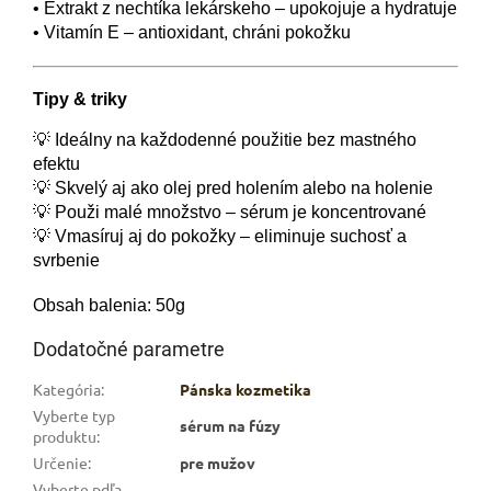
• Extrakt z nechtíka lekárskeho – upokojuje a hydratuje
• Vitamín E – antioxidant, chráni pokožku
Tipy & triky
💡 Ideálny na každodenné použitie bez mastného
efektu
💡 Skvelý aj ako olej pred holením alebo na holenie
💡 Použi malé množstvo – sérum je koncentrované
💡 Vmasíruj aj do pokožky – eliminuje suchosť a
svrbenie
Obsah balenia: 50g
Dodatočné parametre
Kategória
:
Pánska kozmetika
Vyberte typ
sérum na fúzy
produktu
:
Určenie
:
pre mužov
Vyberte pdľa