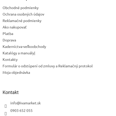
t
Obchodné podmienky
i
Ochrana osobných údajov
e
Reklamačné podmienky
Ako nakupovať
Platba
Doprava
Odoslať
Kaderníctva-veľkoobchody
Katalógy a manuály|
Powered by chaterimo
Kontakty
Formulár o odstúpení od zmluvy a Reklamačný protokol
Moja objednávka
Kontakt
info
@
ivamarket.sk
0903 652 055