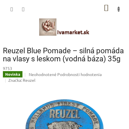
Prejsť
IVAMARKET poradca
NÁKU
na
obsah
Pomoc s výberom profesionálnej vlasovej kozmetiky 🙂
KOŠÍK
Reuzel Blue Pomade – silná pomáda
na vlasy s leskom (vodná báza) 35g
9753
Priemerné
Neohodnotené
Podrobnosti hodnotenia
Novinka
hodnotenie
Značka:
Reuzel
produktu
je
0,0
z
5
hviezdičiek.