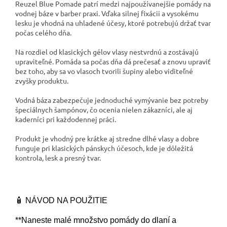
Reuzel Blue Pomade patrí medzi najpoužívanejšie pomády na
vodnej báze v barber praxi. Vďaka silnej fixácii a vysokému
lesku je vhodná na uhladené účesy, ktoré potrebujú držať tvar
počas celého dňa.
Na rozdiel od klasických gélov vlasy nestvrdnú a zostávajú
upraviteľné. Pomáda sa počas dňa dá prečesať a znovu upraviť
bez toho, aby sa vo vlasoch tvorili šupiny alebo viditeľné
zvyšky produktu.
Vodná báza zabezpečuje jednoduché vymývanie bez potreby
špeciálnych šampónov, čo ocenia nielen zákazníci, ale aj
kaderníci pri každodennej práci.
Produkt je vhodný pre krátke aj stredne dlhé vlasy a dobre
funguje pri klasických pánskych účesoch, kde je dôležitá
kontrola, lesk a presný tvar.
🧴 NÁVOD NA POUŽITIE
**Naneste malé množstvo pomády do dlaní a