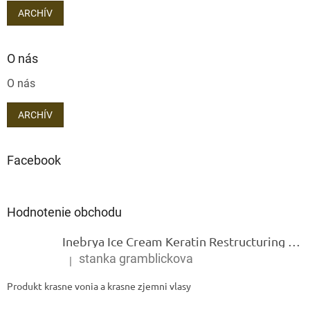
ARCHÍV
O nás
O nás
ARCHÍV
Facebook
Hodnotenie obchodu
Inebrya Ice Cream Keratin Restructuring Mask – reštrukturalizačná maska s keratínom 1000 ml
stanka gramblickova
|
Hodnotenie produktu je 5 z 5 hviezdičiek.
Produkt krasne vonia a krasne zjemni vlasy