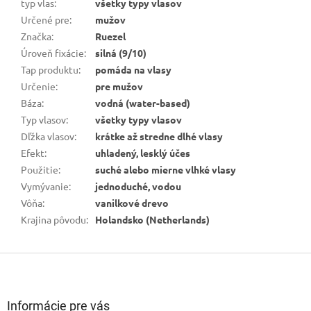
typ vlas
:
všetky typy vlasov
Určené pre
:
mužov
Značka
:
Ruezel
Úroveň fixácie
:
silná (9/10)
Tap produktu
:
pomáda na vlasy
Určenie
:
pre mužov
Báza
:
vodná (water-based)
Typ vlasov
:
všetky typy vlasov
Dľžka vlasov
:
krátke až stredne dlhé vlasy
Efekt
:
uhladený, lesklý účes
Použitie
:
suché alebo mierne vlhké vlasy
Vymývanie
:
jednoduché, vodou
Vôňa
:
vanilkové drevo
Krajina pôvodu
:
Holandsko (Netherlands)
Z
á
p
ä
Informácie pre vás