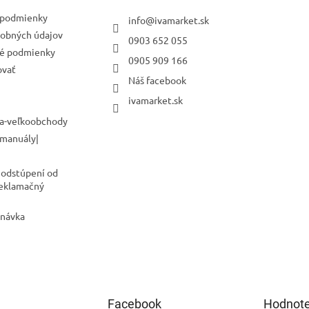
podmienky
info
@
ivamarket.sk
obných údajov
0903 652 055
é podmienky
0905 909 166
ovať
Náš facebook
ivamarket.sk
a-veľkoobchody
 manuály|
 odstúpení od
Reklamačný
dnávka
Facebook
Hodnote