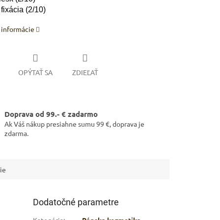
fixácia (2/10)
 informácie
ARKET poradca
výberom profesionálnej vlasovej kozmetiky 🙂
OPÝTAŤ SA
ZDIEĽAŤ
Doprava od 99.- € zadarmo
Ak Váš nákup presiahne sumu 99 €, doprava je
zdarma.
ie
Dodatočné parametre
Kategória
:
Pánska kozmetika