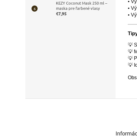
• Vý
KEZY Coconut Mask 250 ml –
• Vý
maska pre farbené vlasy
€7,95
• Vý
Tipy
💡 
💡 
💡 
💡 I
Obs
Z
á
p
ä
t
Informác
i