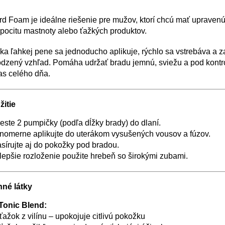
d Foam je ideálne riešenie pre mužov, ktorí chcú mať upraven
pocitu mastnoty alebo ťažkých produktov.
a ľahkej pene sa jednoducho aplikuje, rýchlo sa vstrebáva a 
odzený vzhľad. Pomáha udržať bradu jemnú, sviežu a pod kontr
as celého dňa.
žitie
ste 2 pumpičky (podľa dĺžky brady) do dlaní.
nomerne aplikujte do uterákom vysušených vousov a fúzov.
írujte aj do pokožky pod bradou.
lepšie rozloženie použite hrebeň so širokými zubami.
nné látky
 Tonic Blend:
ťažok z vilínu – upokojuje citlivú pokožku