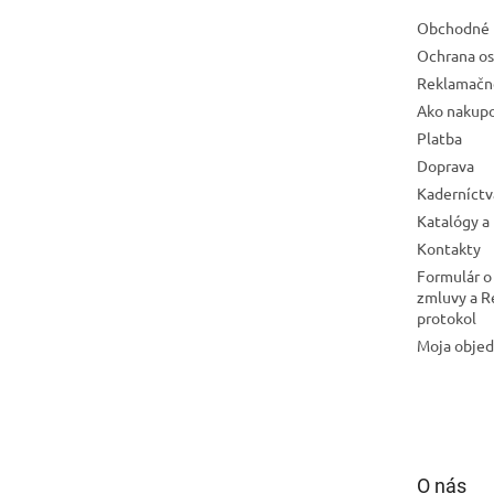
e
Obchodné 
Ochrana os
Reklamačn
Ako nakup
Platba
Doprava
Kaderníctv
Katalógy a
Kontakty
Formulár o
zmluvy a 
protokol
Moja obje
O nás