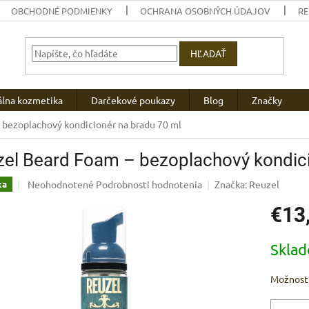
OBCHODNÉ PODMIENKY
OCHRANA OSOBNÝCH ÚDAJOV
R
HĽADAŤ
álna kozmetika
Darčekové poukazy
Blog
Značky
 bezoplachový kondicionér na bradu 70 ml
el Beard Foam – bezoplachový kondici
Priemerné
Neohodnotené
Podrobnosti hodnotenia
Značka:
Reuzel
ka
hodnotenie
€13
produktu
je
0,0
Jednotk
Skla
z
cena:
5
hviezdičiek.
Možnosti