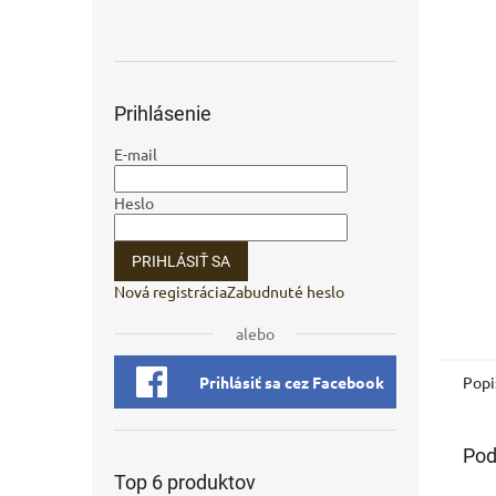
Prihlásenie
E-mail
Heslo
PRIHLÁSIŤ SA
Nová registrácia
Zabudnuté heslo
alebo
Popi
Prihlásiť sa cez Facebook
Pod
Top 6 produktov