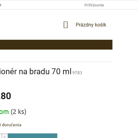
EKLAMAČNÉ PODMIENKY
AKO NAKUPOVAŤ
Prihlásenie
PLATBA
DOP
NÁKUPNÝ
Prázdny košík
KOŠÍK
onér na bradu 70 ml
9783
,80
ová
dom
(2 ks)
 doručenia