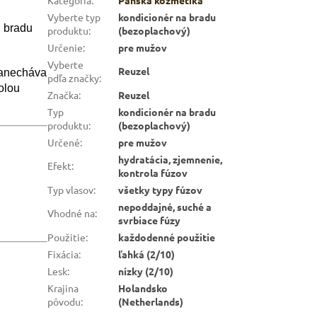
Vyberte typ
kondicionér na bradu
ú bradu
produktu
:
(bezoplachový)
Určenie
:
pre mužov
Vyberte
Reuzel
zanecháva
pdľa značky
:
olou
Značka
:
Reuzel
Typ
kondicionér na bradu
produktu
:
(bezoplachový)
Určené
:
pre mužov
hydratácia, zjemnenie,
Efekt
:
kontrola fúzov
Typ vlasov
:
všetky typy fúzov
nepoddajné, suché a
Vhodné na
:
svrbiace fúzy
Použitie
:
každodenné použitie
Fixácia
:
ľahká (2/10)
Lesk
:
nízky (2/10)
Krajina
Holandsko
pôvodu
:
(Netherlands)