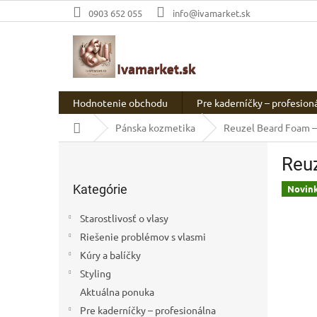
Prejsť
0903 652 055
info@ivamarket.sk
na
obsah
Hodnotenie obchodu
Pre kaderníčky – profesion
Domov
Pánska kozmetika
Reuzel Beard Foam –
B
Reuz
o
Preskočiť
č
Kategórie
kategórie
Novin
n
ý
Starostlivosť o vlasy
p
Riešenie problémov s vlasmi
a
Kúry a balíčky
n
e
Styling
l
Aktuálna ponuka
Pre kaderníčky – profesionálna