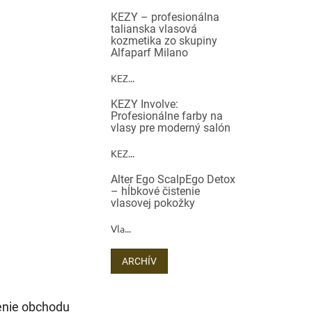
KEZY – profesionálna
talianska vlasová
kozmetika zo skupiny
Alfaparf Milano
KEZ...
KEZY Involve:
Profesionálne farby na
vlasy pre moderný salón
KEZ...
Alter Ego ScalpEgo Detox
– hĺbkové čistenie
vlasovej pokožky
Vla...
ARCHÍV
nie obchodu