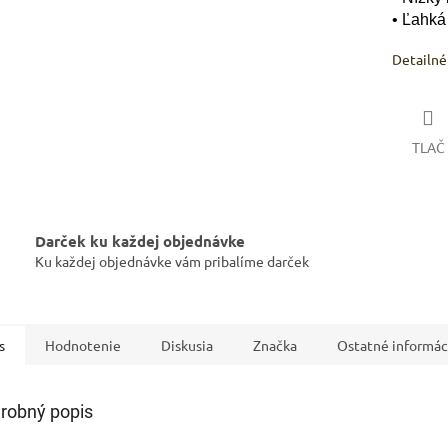
• Ľahká 
Detailné
IVAM
Pomoc s 
TLAČ
Darček ku každej objednávke
Ku každej objednávke vám pribalíme darček
s
Hodnotenie
Diskusia
Značka
Ostatné informác
robný popis