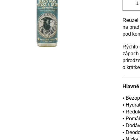
Reuzel 
na brad
pod kon
Rýchlo 
zápach 
prirodz
o krátke
Hlavné 
• Bezop
• Hydra
• Reduk
• Pomáh
• Dodáv
• Deodo
• Nízky 