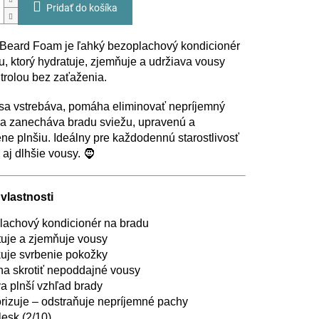
Pridať do košíka
Beard Foam je ľahký bezoplachový kondicionér
u, ktorý hydratuje, zjemňuje a udržiava vousy
trolou bez zaťaženia.
sa vstrebáva, pomáha eliminovať nepríjemný
a zanecháva bradu sviežu, upravenú a
ene plnšiu. Ideálny pre každodennú starostlivosť
 aj dlhšie vousy. 🧔
vlastnosti
lachový kondicionér na bradu
tuje a zjemňuje vousy
uje svrbenie pokožky
a skrotiť nepoddajné vousy
a plnší vzhľad brady
rizuje – odstraňuje nepríjemné pachy
lesk (2/10)