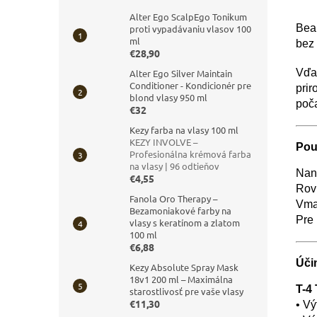
Alter Ego ScalpEgo Tonikum
Bear
proti vypadávaniu vlasov 100
ml
bez 
€28,90
Vďak
Alter Ego Silver Maintain
Conditioner - Kondicionér pre
prir
blond vlasy 950 ml
poč
€32
Kezy farba na vlasy 100 ml
KEZY INVOLVE –
Pou
Profesionálna krémová farba
na vlasy | 96 odtieňov
Nane
€4,55
Rov
Fanola Oro Therapy –
Vmas
Bezamoniakové farby na
Pre 
vlasy s keratínom a zlatom
100 ml
€6,88
Úči
Kezy Absolute Spray Mask
18v1 200 ml – Maximálna
T-4
starostlivosť pre vaše vlasy
€11,30
• Vý