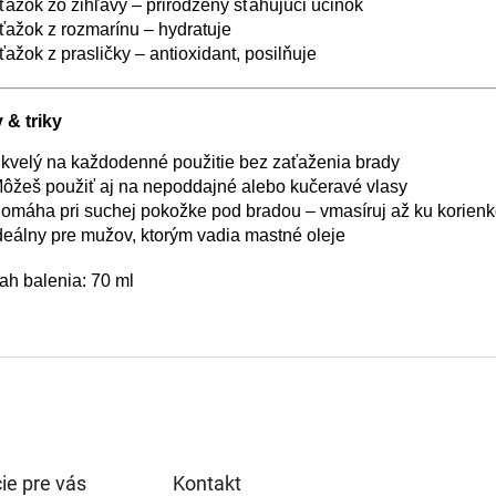
ťažok zo žihľavy – prirodzený sťahujúci účinok
ťažok z rozmarínu – hydratuje
ťažok z prasličky – antioxidant, posilňuje
 & triky
Skvelý na každodenné použitie bez zaťaženia brady
Môžeš použiť aj na nepoddajné alebo kučeravé vlasy
Pomáha pri suchej pokožke pod bradou – vmasíruj až ku korien
deálny pre mužov, ktorým vadia mastné oleje
ah balenia: 70 ml
ie pre vás
Kontakt