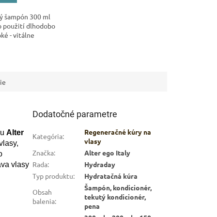
ý šampón 300 ml
o použití dlhodobo
bké - vitálne
ie
Dodatočné parametre
Regeneračné kúry na
ou
Alter
Kategória
:
vlasy
vlasy,
Značka
:
Alter ego Italy
o
Rada
:
Hydraday
áva vlasy
Typ produktu
:
Hydratačná kúra
Šampón, kondicionér,
Obsah
tekutý kondicionér,
balenia
:
pena