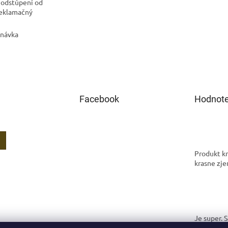
 odstúpení od
Reklamačný
dnávka
Facebook
Hodnote
Produkt kr
krasne zje
Je super. 
spokojná.