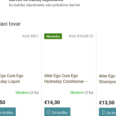
R
Ku každej objednávke vám pribalíme darček
M
iaci tovar
IVAM
O
Kód:
8851
Kód:
8326/8.35
Novinka
Pomoc s 
 Ego Cure Ego
Alter Ego Cure Ego
Alter Ego
day Liquid
Hydraday Conditioner –
Shampoo 
tioner – Tekutý
Krémový hydratačný
šampón 
Skladom
(2 ks)
Skladom
(3 ks)
cionér 150 ml
kondicionér 200 ml
50
€14,30
€13,50
o košíka
Do košíka
Do ko