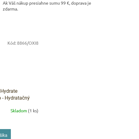
Ak Váš nákup presiahne sumu 99 €, doprava je
zdarma.
ARKET poradca
Kód:
8866/OXI8
výberom profesionálnej vlasovej kozmetiky 🙂
 Hydrate
- Hydratačný
300 ml
Skladom
(1 ks)
šíka