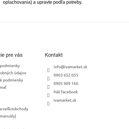
oplachovania) a upravte podľa potreby.
ie pre vás
Kontakt
podmienky
info
@
ivamarket.sk
obných údajov
0903 652 055
é podmienky
0905 909 166
ovať
Náš facebook
ivamarket.sk
a-veľkoobchody
 manuály|