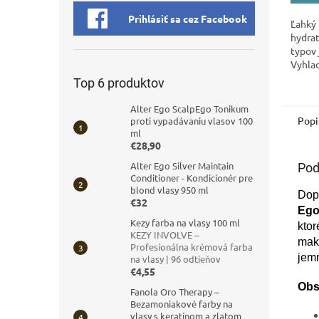
Prihlásiť sa cez Facebook
Ľahký 
hydrat
typov 
Vyhlad
elimin
Top 6 produktov
Alter Ego ScalpEgo Tonikum
Popi
proti vypadávaniu vlasov 100
ml
€28,90
Alter Ego Silver Maintain
Pod
Conditioner - Kondicionér pre
blond vlasy 950 ml
Dopr
€32
Ego
Kezy farba na vlasy 100 ml
ktor
KEZY INVOLVE –
maka
Profesionálna krémová farba
jemn
na vlasy | 96 odtieňov
€4,55
Obs
Fanola Oro Therapy –
Bezamoniakové farby na
vlasy s keratínom a zlatom