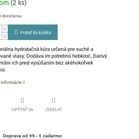
dom
(2 ks)
 doručenia
Pridať do košíka
onálna hydratačná kúra určená pre suché a
vané vlasy. Dodáva im potrebnú hebkosť, žiarivý
chráni ich pred vysúšaním bez akéhokoľvek
ia.
 informácie
OPÝTAŤ SA
ZDIEĽAŤ
Doprava od 99.- € zadarmo