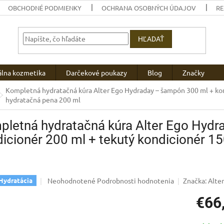
OBCHODNÉ PODMIENKY
OCHRANA OSOBNÝCH ÚDAJOV
R
HĽADAŤ
álna kozmetika
Darčekové poukazy
Blog
Značky
Kompletná hydratačná kúra Alter Ego Hydraday – šampón 300 ml + kon
hydratačná pena 200 ml
letná hydratačná kúra Alter Ego Hyd
icionér 200 ml + tekutý kondicionér 1
Priemerné
Neohodnotené
Podrobnosti hodnotenia
Značka:
Alter
Hydratácia
hodnotenie
€66
produktu
je
0,0
Jednotk