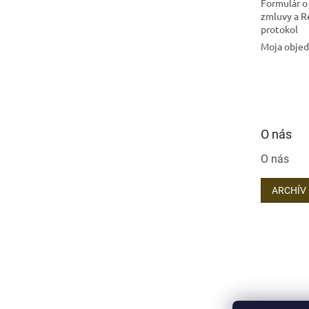
Formulár o
zmluvy a 
protokol
Moja obje
O nás
O nás
ARCHÍV