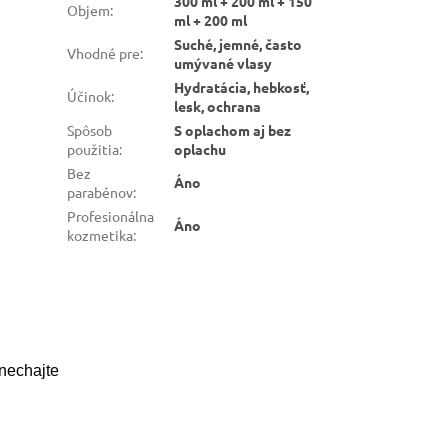
300 ml + 200 ml + 150
Objem
:
ml + 200 ml
Suché, jemné, často
Vhodné pre
:
umývané vlasy
Hydratácia, hebkosť,
Účinok
:
lesk, ochrana
Spôsob
S oplachom aj bez
použitia
:
oplachu
Bez
Áno
parabénov
:
Profesionálna
Áno
kozmetika
:
 nechajte