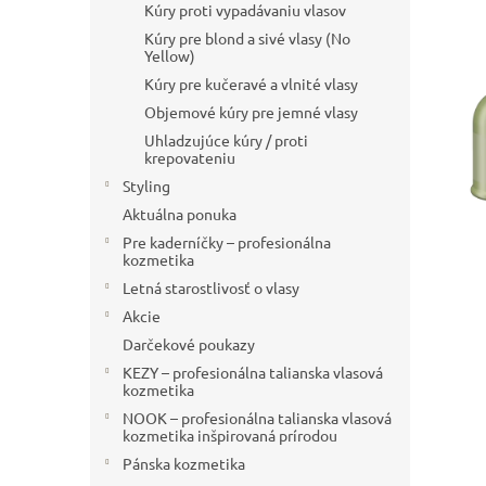
Kúry proti vypadávaniu vlasov
Kúry pre blond a sivé vlasy (No
Yellow)
Kúry pre kučeravé a vlnité vlasy
Objemové kúry pre jemné vlasy
Uhladzujúce kúry / proti
krepovateniu
Styling
Aktuálna ponuka
Pre kaderníčky – profesionálna
kozmetika
Letná starostlivosť o vlasy
Akcie
Darčekové poukazy
KEZY – profesionálna talianska vlasová
kozmetika
NOOK – profesionálna talianska vlasová
kozmetika inšpirovaná prírodou
Pánska kozmetika