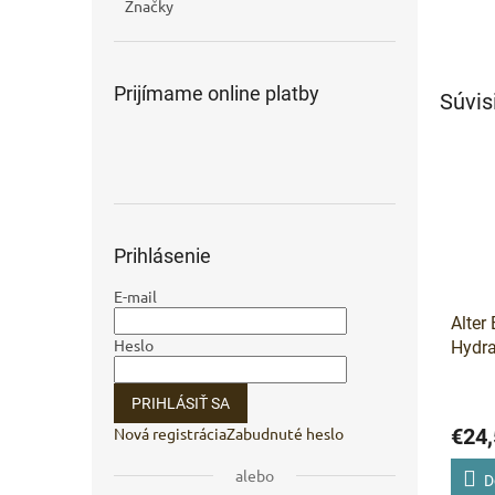
Značky
Prijímame online platby
Súvis
Prihlásenie
E-mail
Alter
Heslo
Hydra
Condi
kondi
PRIHLÁSIŤ SA
Nová registrácia
Zabudnuté heslo
€24,
alebo
D