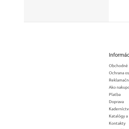
Z
á
p
ä
t
Informác
i
e
Obchodné 
Ochrana os
Reklamačn
Ako nakup
Platba
Doprava
Kaderníctv
Katalógy a
Kontakty