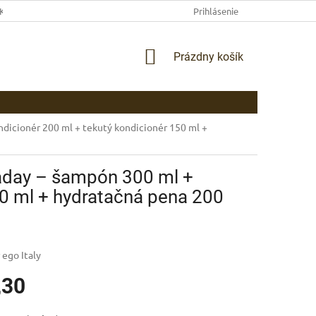
EKLAMAČNÉ PODMIENKY
AKO NAKUPOVAŤ
Prihlásenie
PLATBA
DOP
NÁKUPNÝ
Prázdny košík
KOŠÍK
dicionér 200 ml + tekutý kondicionér 150 ml +
raday – šampón 300 ml +
50 ml + hydratačná pena 200
 ego Italy
,30
ová