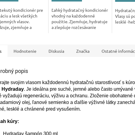
tekutý kondicionér pre
Ľahký hydratačný kondicionér
Hydratačn
áciu a lesk všetkých
vhodný na každodenné
Vlasy sú p
jemných vlasov.
použitie. Zjemňuje, hydratuje
lesklé -he
zuje, zjemňuje a
a zlepšuje rozčesávanie
uje krepatenie.
vlasov. Balenie 200 ml.
s
Hodnotenie
Diskusia
Značka
Ostatné informác
robný popis
ajte svojim vlasom každodennú hydratačnú starostlivosť s kúr
 Hydraday
. Je ideálna pre suché, jemné alebo často umývané 
é vyžadujú regeneráciu, výživu a ochranu. Zloženie obohatené 
damiový olej, ľanové semienko a ďalšie výživné látky zanech
é, lesklé a chránené pred vysušením.
ah kúry:
Hydraday šampón 300 ml