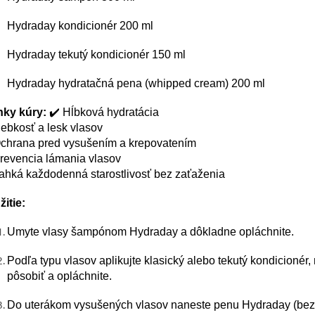
Hydraday kondicionér 200 ml
Hydraday tekutý kondicionér 150 ml
Hydraday hydratačná pena (whipped cream) 200 ml
nky kúry:
✔️ Hĺbková hydratácia
ebkosť a lesk vlasov
Ochrana pred vysušením a krepovatením
revencia lámania vlasov
ahká každodenná starostlivosť bez zaťaženia
itie:
Umyte vlasy šampónom Hydraday a dôkladne opláchnite.
Podľa typu vlasov aplikujte klasický alebo tekutý kondicionér,
pôsobiť a opláchnite.
Do uterákom vysušených vlasov naneste penu Hydraday (bez