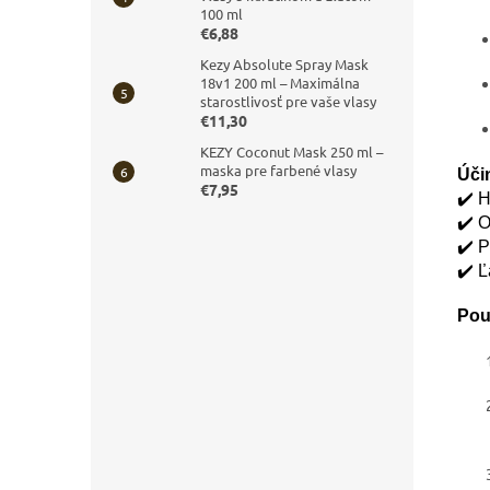
100 ml
€6,88
Kezy Absolute Spray Mask
18v1 200 ml – Maximálna
starostlivosť pre vaše vlasy
€11,30
KEZY Coconut Mask 250 ml –
maska pre farbené vlasy
Úči
€7,95
✔️ H
✔️ 
✔️ P
✔️ Ľ
Použ