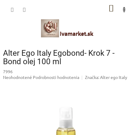
Prejsť
IVAMARKET poradca
NÁKU
na
obsah
Pomoc s výberom profesionálnej vlasovej kozmetiky 🙂
KOŠÍK
Alter Ego Italy Egobond- Krok 7 -
Bond olej 100 ml
7996
Priemerné
Neohodnotené
Podrobnosti hodnotenia
Značka:
Alter ego Italy
hodnotenie
produktu
je
0,0
z
5
hviezdičiek.