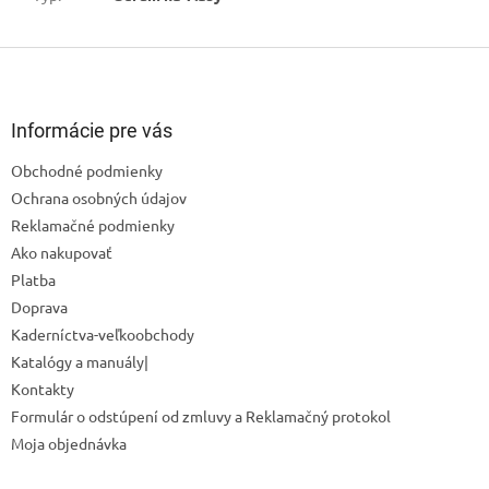
Z
á
p
ä
Informácie pre vás
t
Obchodné podmienky
i
Ochrana osobných údajov
e
Reklamačné podmienky
Ako nakupovať
Platba
Doprava
Kaderníctva-veľkoobchody
Katalógy a manuály|
Kontakty
Formulár o odstúpení od zmluvy a Reklamačný protokol
Odoslať
Moja objednávka
Powered by chaterimo