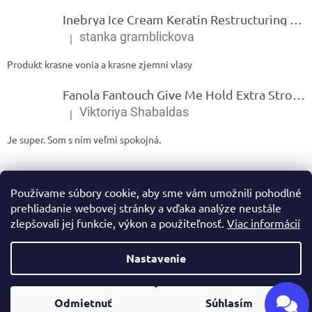
Inebrya Ice Cream Keratin Restructuring Mask – reštrukturalizačná maska s keratínom 1000 ml
stanka gramblickova
|
Hodnotenie produktu je 5 z 5 hviezdičiek.
Produkt krasne vonia a krasne zjemni vlasy
Fanola Fantouch Give Me Hold Extra Strong Fluid Gel - Extra silný rýchloschnúci tekutý gel 250 ml
Viktoriya Shabaldas
|
Hodnotenie produktu je 5 z 5 hviezdičiek.
Je super. Som s ním veľmi spokojná.
Používame súbory cookie, aby sme vám umožnili pohodlné
prehliadanie webovej stránky a vďaka analýze neustále
zlepšovali jej funkcie, výkon a použiteľnosť.
Viac informácií
Vytvoril Shoptet
Nastavenie
Copyright 2026
Ivamarket.sk
. Všetky práva vyhradené.
Upraviť
Odmietnuť
Súhlasím
nastavenie cookies