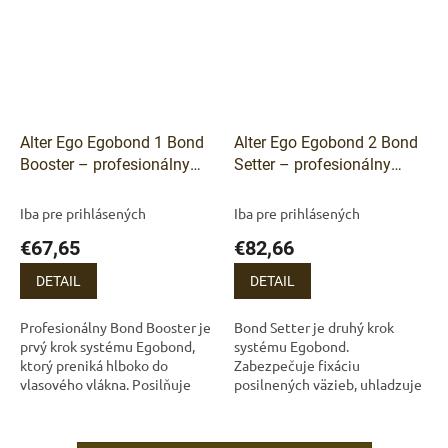
Alter Ego Egobond 1 Bond
Alter Ego Egobond 2 Bond
Booster – profesionálny
Setter – profesionálny
posilňujúci prípravok 250
fixačný prípravok 500 ml
ml (Na dotaz)
(Na dotaz)
Iba pre prihlásených
Iba pre prihlásených
€67,65
€82,66
DETAIL
DETAIL
Profesionálny Bond Booster je
Bond Setter je druhý krok
prvý krok systému Egobond,
systému Egobond.
ktorý preniká hlboko do
Zabezpečuje fixáciu
vlasového vlákna. Posilňuje
posilnených väzieb, uhladzuje
oslabené väzby, obnovuje
povrch vlasov a pripravuje ich
štruktúru vlasov zvnútra a
na aplikáciu laminačného gélu.
pripravuje ich...