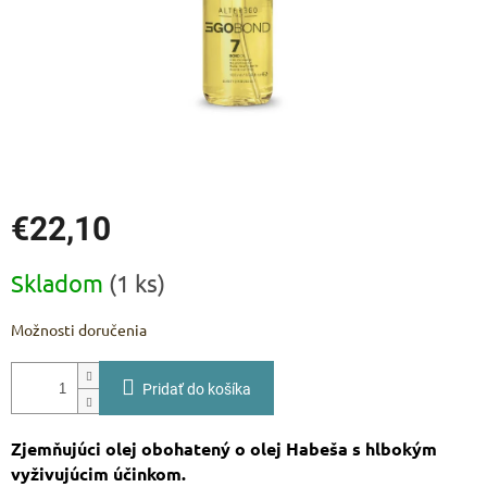
€22,10
Jednotková
Skladom
(1 ks)
cena:
Možnosti doručenia
Pridať do košíka
Zjemňujúci olej obohatený o olej Habeša s hlbokým
vyživujúcim účinkom.