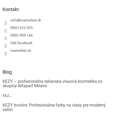
Kontakt
info
@
ivamarket.sk
0903 652 055
0905 909 166
Náš facebook
ivamarket.sk
Blog
KEZY – profesionálna talianska vlasová kozmetika zo
skupiny Alfaparf Milano
KEZ...
KEZY Involve: Profesionálne farby na vlasy pre moderný
salón