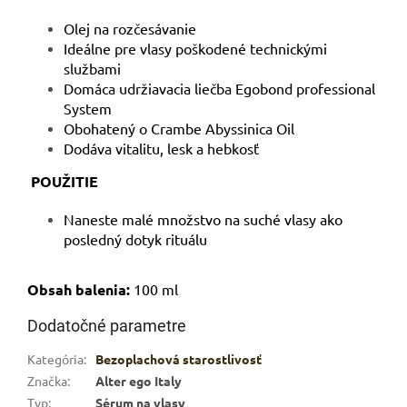
Olej na rozčesávanie
Ideálne pre vlasy poškodené technickými
službami
Domáca udržiavacia liečba Egobond professional
System
Obohatený o Crambe Abyssinica Oil
Dodáva vitalitu, lesk a hebkosť
POUŽITIE
Naneste malé množstvo na suché vlasy ako
posledný dotyk rituálu
Obsah balenia:
100 ml
Dodatočné parametre
Kategória
:
Bezoplachová starostlivosť
Značka
:
Alter ego Italy
Typ
:
Sérum na vlasy