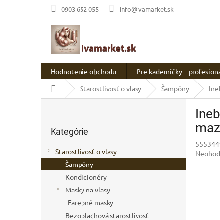
Prejsť
0903 652 055
info@ivamarket.sk
na
obsah
Hodnotenie obchodu
Pre kaderníčky – profesion
Domov
Starostlivosť o vlasy
Šampóny
Ine
B
Ine
o
Preskočiť
č
maz
Kategórie
kategórie
n
555344
ý
Starostlivosť o vlasy
Prieme
Neohod
p
hodnot
Šampóny
a
produkt
Kondicionéry
n
je
e
Masky na vlasy
0,0
l
z
Farebné masky
5
Bezoplachová starostlivosť
hviezdič