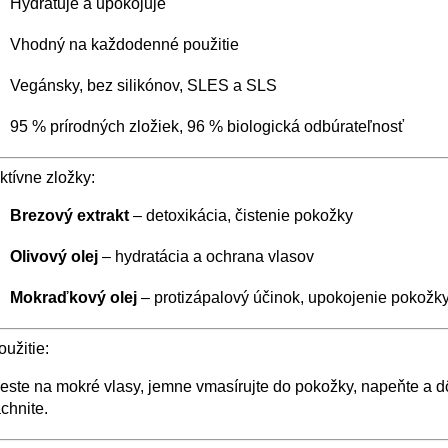
Hydratuje a upokojuje
Vhodný na každodenné použitie
Vegánsky, bez silikónov, SLES a SLS
95 % prírodných zložiek, 96 % biologická odbúrateľnosť
ktívne zložky:
Brezový extrakt
– detoxikácia, čistenie pokožky
Olivový olej
– hydratácia a ochrana vlasov
Mokraďkový olej
– protizápalový účinok, upokojenie pokožk
užitie:
ste na mokré vlasy, jemne vmasírujte do pokožky, napeňte a 
chnite.