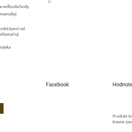
a-veľkoobchody
 manuály|
 odstúpení od
Reklamačný
dnávka
Facebook
Hodnote
Produkt kr
krasne zje