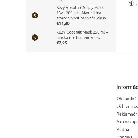
📦 
Kezy Absolute Spray Mask
18v1 200 ml – Maximálna
starostlivosť pre vaše vlasy
€11,30
KEZY Coconut Mask 250 ml –
maska pre farbené vlasy
€7,95
Z
á
p
ä
t
Informác
i
e
Obchodné 
Ochrana os
Reklamačn
Ako nakup
Platba
Doprava