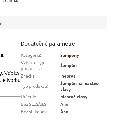
ARKET poradca
výberom profesionálnej vlasovej kozmetiky 🙂
ie
Dodatočné parametre
na
Kategória
:
Šampóny
Vyberte typ
Šampón
produktu
:
y
. Vďaka
Značka
:
Inebrya
uje tvorbu
Šampón na mastné
Typ produktu
:
vlasy
Určenie:
:
Mastné vlasy
Bez SLES/SLS
:
Áno
Bez silikónov
:
Áno