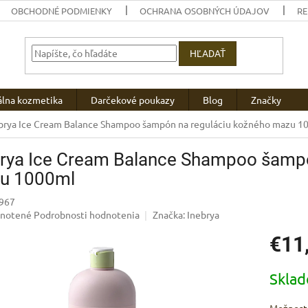
OBCHODNÉ PODMIENKY
OCHRANA OSOBNÝCH ÚDAJOV
R
HĽADAŤ
álna kozmetika
Darčekové poukazy
Blog
Značky
brya Ice Cream Balance Shampoo šampón na reguláciu kožného mazu 1
brya Ice Cream Balance Shampoo šampó
u 1000ml
967
rné
notené
Podrobnosti hodnotenia
Značka:
Inebrya
enie
€11
u
Jednotk
Skla
cena:
iek.