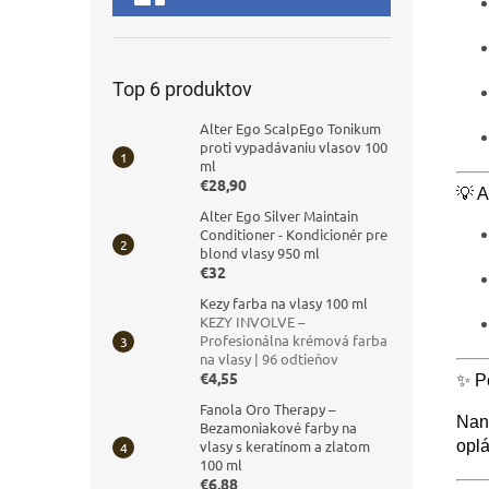
Top 6 produktov
Alter Ego ScalpEgo Tonikum
proti vypadávaniu vlasov 100
ml
€28,90
💡 A
Alter Ego Silver Maintain
Conditioner - Kondicionér pre
blond vlasy 950 ml
€32
Kezy farba na vlasy 100 ml
KEZY INVOLVE –
Profesionálna krémová farba
na vlasy | 96 odtieňov
€4,55
✨ Po
Fanola Oro Therapy –
Nane
Bezamoniakové farby na
oplá
vlasy s keratínom a zlatom
100 ml
€6,88