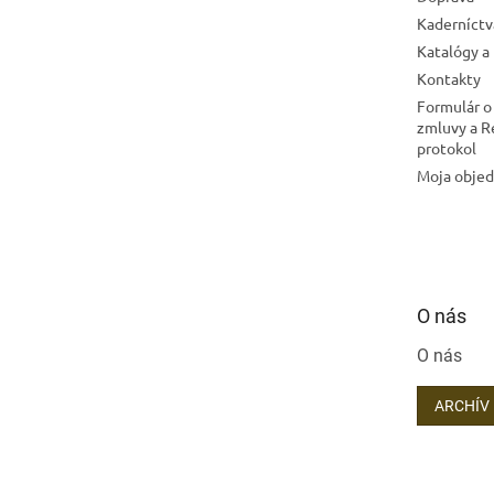
Kaderníctv
Katalógy a
Kontakty
Formulár o
zmluvy a 
protokol
Moja obje
O nás
O nás
ARCHÍV