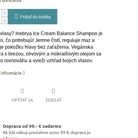
 doručenia
Pridať do košíka
vlasy? Inebrya Ice Cream Balance Shampoo je
o, čo potrebujú! Jemne čistí, reguluje maz a
je pokožku hlavy bez zaťaženia. Vegánska
ra s brezou, olivovým a mokraďovým olejom sa
o rovnováhu a svieži vzhľad tvojich vlasov.
 informácie
OPÝTAŤ SA
ZDIEĽAŤ
Doprava od 99.- € zadarmo
Ak Váš nákup presiahne sumu 99 €, doprava je
zdarma.