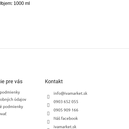
Objem: 1000 ml
ie pre vás
Kontakt
podmienky
info
@
ivamarket.sk
obných údajov
0903 652 055
é podmienky
0905 909 166
ovať
Náš facebook
ivamarket.sk