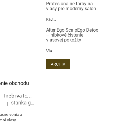
Profesionálne farby na
vlasy pre moderný salón
KEZ...
Alter Ego ScalpEgo Detox
– hĺbkové čistenie
vlasovej pokožky
Vla...
ARCHÍV
nie obchodu
Inebrya Ice Cream Keratin Restructuring Mask – reštrukturalizačná maska s keratínom 1000 ml
stanka gramblickova
|
Hodnotenie produktu je 5 z 5 hviezdičiek.
asne vonia a
mni vlasy