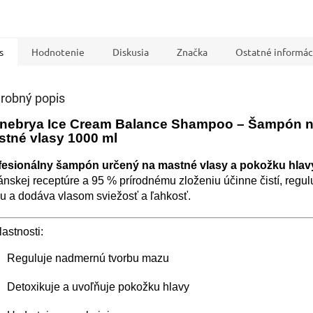
IVAM
Pomoc s 
s
Hodnotenie
Diskusia
Značka
Ostatné informác
robný popis
 Inebrya Ice Cream Balance Shampoo – Šampón 
tné vlasy 1000 ml
fesionálny šampón určený na mastné vlasy a pokožku hlav
nskej receptúre a 95 % prírodnému zloženiu účinne čistí, regul
u a dodáva vlasom sviežosť a ľahkosť.
astnosti:
Reguluje nadmernú tvorbu mazu
Detoxikuje a uvoľňuje pokožku hlavy