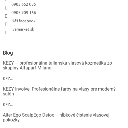
0903 652 055
0905 909 166
Náš facebook
ivamarket.sk
Blog
KEZY – profesionálna talianska vlasová kozmetika zo
skupiny Alfaparf Milano
KEZ...
KEZY Involve: Profesionálne farby na vlasy pre moderný
salón
KEZ...
Alter Ego ScalpEgo Detox – hĺbkové čistenie vlasovej
pokožky