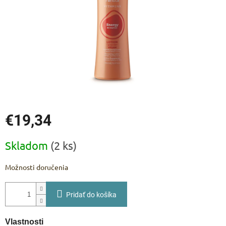
€19,34
Jednotková
Skladom
(2 ks)
cena:
Možnosti doručenia
Pridať do košíka
Vlastnosti