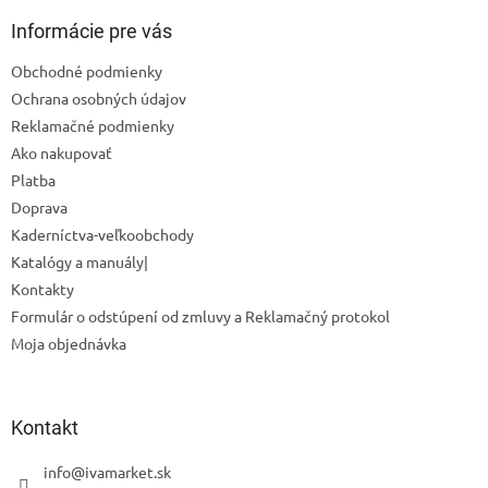
p
ä
Informácie pre vás
t
Obchodné podmienky
i
Ochrana osobných údajov
e
Reklamačné podmienky
Ako nakupovať
Platba
Doprava
Kaderníctva-veľkoobchody
Katalógy a manuály|
Kontakty
Formulár o odstúpení od zmluvy a Reklamačný protokol
Moja objednávka
Odoslať
Powered by chaterimo
Kontakt
info
@
ivamarket.sk