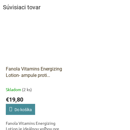
Súvisiaci tovar
Fanola Vitamins Energizing
Lotion- ampule proti
vypadávaniu vlasov 12x10
ml
Skladom
(2 ks)
€19,80
Do košíka
Fanola Vitamins Energizing
Lotion je ideálnou voľbou pre