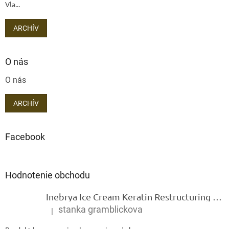
Vla...
ARCHÍV
O nás
O nás
ARCHÍV
Facebook
Hodnotenie obchodu
Inebrya Ice Cream Keratin Restructuring Mask – reštrukturalizačná maska s keratínom 1000 ml
stanka gramblickova
|
Hodnotenie produktu je 5 z 5 hviezdičiek.