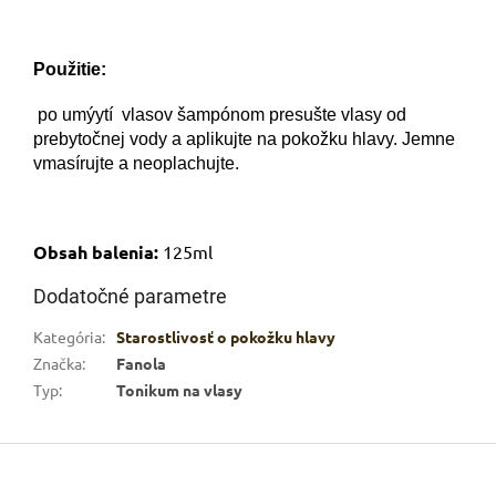
Použitie:
po umýytí vlasov šampónom presušte vlasy od
prebytočnej vody a aplikujte na pokožku hlavy. Jemne
vmasírujte a neoplachujte.
Obsah balenia:
125ml
Dodatočné parametre
Kategória
:
Starostlivosť o pokožku hlavy
Značka
:
Fanola
Typ
:
Tonikum na vlasy
Z
á