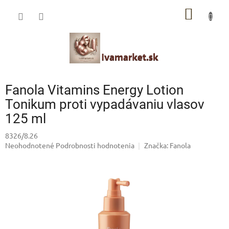
Prejsť
IVAMARKET poradca
NÁKU
na
obsah
Pomoc s výberom profesionálnej vlasovej kozmetiky 🙂
KOŠÍK
Fanola Vitamins Energy Lotion
Tonikum proti vypadávaniu vlasov
125 ml
8326/8.26
Priemerné
Neohodnotené
Podrobnosti hodnotenia
Značka:
Fanola
hodnotenie
produktu
je
0,0
z
5
hviezdičiek.