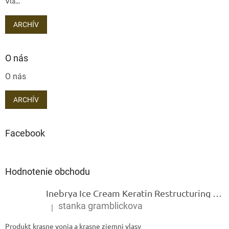
Vla...
ARCHÍV
O nás
O nás
ARCHÍV
Facebook
Hodnotenie obchodu
Inebrya Ice Cream Keratin Restructuring Mask – reštrukturalizačná maska s keratínom 1000 ml
stanka gramblickova
|
Hodnotenie produktu je 5 z 5 hviezdičiek.
Produkt krasne vonia a krasne zjemni vlasy