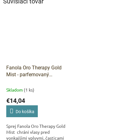
Súvisiaci tovar
Fanola Oro Therapy Gold
Mist - parfemovaný
ochranný sprej 100 ml
Skladom
(1 ks)
€14,04
Do košíka
Sprej Fanola Oro Therapy Gold
Mist chráni vlasy pred
vonkajšími vplyvmi, časticami