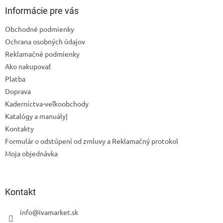
ä
Informácie pre vás
t
Obchodné podmienky
i
Ochrana osobných údajov
e
Reklamačné podmienky
Ako nakupovať
Platba
Doprava
Kaderníctva-veľkoobchody
Katalógy a manuály|
Kontakty
Formulár o odstúpení od zmluvy a Reklamačný protokol
Moja objednávka
Odoslať
Powered by chaterimo
Kontakt
info
@
ivamarket.sk