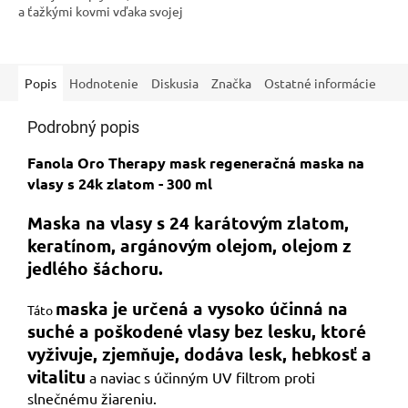
a ťažkými kovmi vďaka svojej
jedinečnej technológii. Má
príjemnú vôňu, ktorá vás
bude...
Popis
Hodnotenie
Diskusia
Značka
Ostatné informácie
Podrobný popis
Fanola Oro Therapy mask regeneračná maska na
vlasy s 24k zlatom - 300 ml
Maska na vlasy s 24 karátovým zlatom,
keratínom, argánovým olejom, olejom z
jedlého šáchoru.
maska je určená a vysoko účinná na
Táto
suché a poškodené vlasy bez lesku, ktoré
vyživuje, zjemňuje, dodáva lesk, hebkosť a
vitalitu
a naviac s účinným UV filtrom proti
slnečnému žiareniu.