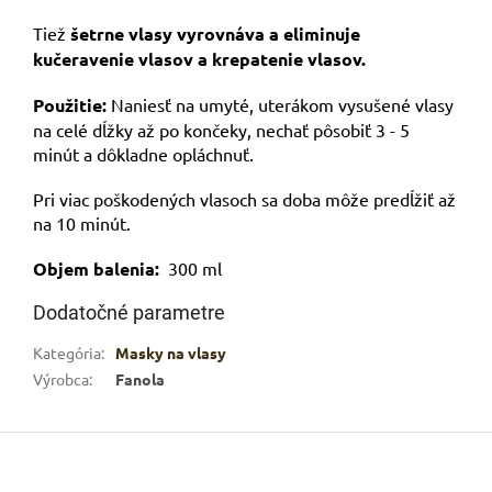
Tiež
šetrne vlasy vyrovnáva a eliminuje
kučeravenie vlasov a krepatenie vlasov.
Použitie:
Naniesť na umyté, uterákom vysušené vlasy
na celé dĺžky až po končeky, nechať pôsobiť 3 - 5
minút a dôkladne opláchnuť.
Pri viac poškodených vlasoch sa doba môže predĺžiť až
na 10 minút.
Objem balenia:
300 ml
Dodatočné parametre
Kategória
:
Masky na vlasy
Výrobca
:
Fanola
Z
á
p