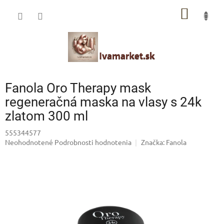
Prejsť
IVAMARKET poradca
NÁKU
na
obsah
Pomoc s výberom profesionálnej vlasovej kozmetiky 🙂
KOŠÍK
Fanola Oro Therapy mask
regeneračná maska na vlasy s 24k
zlatom 300 ml
555344577
Priemerné
Neohodnotené
Podrobnosti hodnotenia
Značka:
Fanola
hodnotenie
produktu
je
0,0
z
5
hviezdičiek.