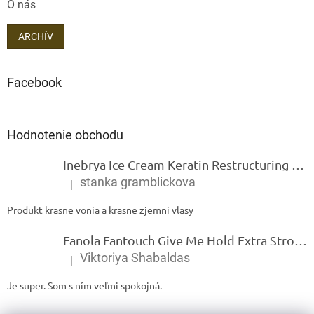
O nás
ARCHÍV
Facebook
Hodnotenie obchodu
Inebrya Ice Cream Keratin Restructuring Mask – reštrukturalizačná maska s keratínom 1000 ml
stanka gramblickova
|
Hodnotenie produktu je 5 z 5 hviezdičiek.
Produkt krasne vonia a krasne zjemni vlasy
Fanola Fantouch Give Me Hold Extra Strong Fluid Gel - Extra silný rýchloschnúci tekutý gel 250 ml
Viktoriya Shabaldas
|
Hodnotenie produktu je 5 z 5 hviezdičiek.
Je super. Som s ním veľmi spokojná.