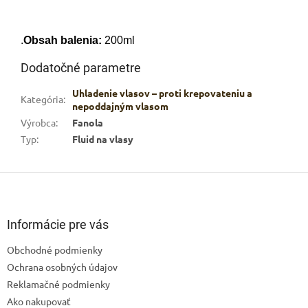
.
Obsah balenia:
200ml
Dodatočné parametre
Uhladenie vlasov – proti krepovateniu a
Kategória
:
nepoddajným vlasom
Výrobca
:
Fanola
Typ
:
Fluid na vlasy
Z
á
p
ä
Informácie pre vás
t
Obchodné podmienky
i
Ochrana osobných údajov
e
Reklamačné podmienky
Ako nakupovať