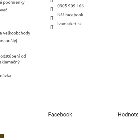
é podmienky
0905 909 166
ovať
Náš facebook
ivamarket.sk
a-veľkoobchody
 manuály|
 odstúpení od
Reklamačný
dnávka
Facebook
Hodnote