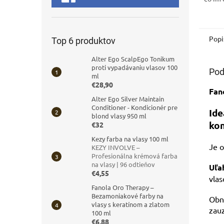
Popi
Top 6 produktov
Alter Ego ScalpEgo Tonikum
proti vypadávaniu vlasov 100
Pod
ml
€28,90
Fan
Alter Ego Silver Maintain
Conditioner - Kondicionér pre
Ide
blond vlasy 950 ml
kon
€32
Kezy farba na vlasy 100 ml
Je 
KEZY INVOLVE –
Profesionálna krémová farba
na vlasy | 96 odtieňov
Uľa
€4,55
vlas
Fanola Oro Therapy –
Bezamoniakové farby na
Obno
vlasy s keratínom a zlatom
zauz
100 ml
€6,88