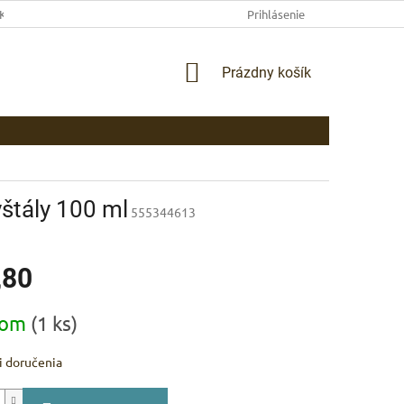
EKLAMAČNÉ PODMIENKY
AKO NAKUPOVAŤ
Prihlásenie
PLATBA
DOP
NÁKUPNÝ
Prázdny košík
KOŠÍK
ryštály 100 ml
555344613
,80
ová
dom
(1 ks)
 doručenia