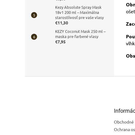
Obn
Kezy Absolute Spray Mask
ošet
18v1 200 ml – Maximálna
starostlivosť pre vaše vlasy
€11,30
Zac
KEZY Coconut Mask 250 ml –
Použ
maska pre farbené vlasy
€7,95
vlh
Obs
Z
á
p
ä
t
Informác
i
e
Obchodné 
Ochrana os