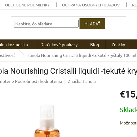
OBCHODNÉ PODMIENKY
OCHRANA OSOBNÝCH ÚDAJOV
R
HĽADAŤ
álna kozmetika
Darčekové poukazy
Blog
Značky
stlivosť
Fanola Nourishing Cristalli liquidi -tekuté kryštály 100 ml
la Nourishing Cristalli liquidi -tekuté k
rné
notené
Podrobnosti hodnotenia
Značka:
Fanola
enie
€15
u
Jednotk
Skla
cena:
iek.
Možnosti