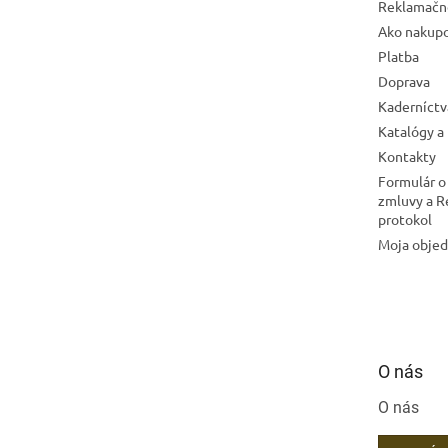
Reklamačn
Ako nakup
Platba
Doprava
Kaderníctv
Katalógy a
Kontakty
Formulár o
zmluvy a 
protokol
Moja obje
O nás
O nás