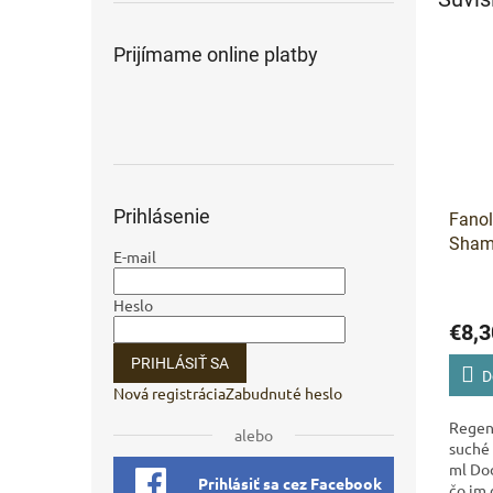
Prijímame online platby
Prihlásenie
Fanol
Sham
E-mail
šamp
poško
Heslo
€8,3
PRIHLÁSIŤ SA
D
Nová registrácia
Zabudnuté heslo
Regen
alebo
suché 
ml Dod
Prihlásiť sa cez Facebook
čo im