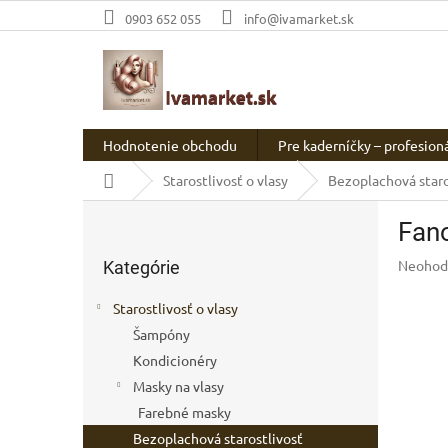
Prejsť
0903 652 055
info@ivamarket.sk
na
obsah
Hodnotenie obchodu
Pre kaderníčky – profesion
Domov
Starostlivosť o vlasy
Bezoplachová staro
B
Fano
o
Preskočiť
č
Prieme
Neohod
Kategórie
kategórie
n
hodnot
ý
produkt
Starostlivosť o vlasy
p
je
Šampóny
a
0,0
z
Kondicionéry
n
5
e
Masky na vlasy
hviezdič
l
Farebné masky
Bezoplachová starostlivosť