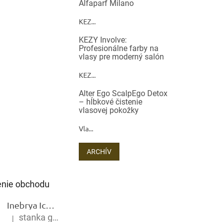
Alfaparf Milano
KEZ...
KEZY Involve:
Profesionálne farby na
vlasy pre moderný salón
KEZ...
Alter Ego ScalpEgo Detox
– hĺbkové čistenie
vlasovej pokožky
Vla...
ARCHÍV
nie obchodu
Inebrya Ice Cream Keratin Restructuring Mask – reštrukturalizačná maska s keratínom 1000 ml
stanka gramblickova
|
Hodnotenie produktu je 5 z 5 hviezdičiek.