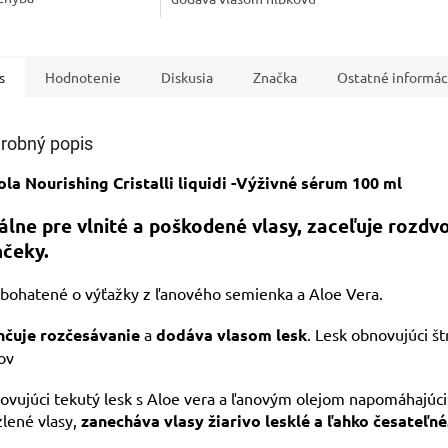
starostlivosť
s
Hodnotenie
Diskusia
Značka
Ostatné informác
robný popis
ola Nourishing Cristalli liquidi -Výživné sérum 100 ml
álne pre vlnité a poškodené vlasy, zaceľuje rozdv
čeky.
obohatené o výťažky z ľanového semienka a Aloe Vera.
hčuje rozčesávanie
a
dodáva vlasom lesk
. Lesk obnovujúci š
ov
vujúci tekutý lesk s Aloe vera a ľanovým olejom napomáhajúci
lené vlasy,
zanecháva vlasy žiarivo lesklé a ľahko česateľné