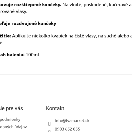
ovuje rozštiepené končeky.
Na vlnité, poškodené, kučeravé a
rované vlasy.
eľuje rozdvojené končeky
itie:
Aplikujte niekoľko kvapiek na čisté vlasy, na suché alebo a
ké.
ah balenia:
100ml
ie pre vás
Kontakt
podmienky
info
@
ivamarket.sk
obných údajov
0903 652 055