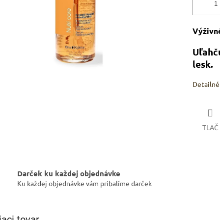
Výživn
Uľahč
lesk.
Detailné
TLAČ
Darček ku každej objednávke
Ku každej objednávke vám pribalíme darček
iaci tovar