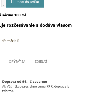
Pridať do košíka
é sérum 100 ml
uje rozčesávanie a dodáva vlasom
 informácie
OPÝTAŤ SA
ZDIEĽAŤ
Doprava od 99.- € zadarmo
Ak Váš nákup presiahne sumu 99 €, doprava je
zdarma.