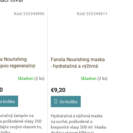
IVAM
Kód:
555344996
Kód:
555344611
Pomoc s 
a Nourishing
Fanola Nourishing maska
poo regeneračný
- hydratačná a výživná
ón na suché a
maska 500 ml
Skladom
(2 ks)
Skladom
(2 ks)
dené vlasy 350 ml
0
€9,20
o košíka
Do košíka
eračný šampón na
Hydratačná a výživná maska
a poškodené vlasy 350
na suché, poškodené a
ajte svojim vlasom to,
krepovité vlasy 500 ml Maska
 chýba
dodáva vlasom hĺbkovú