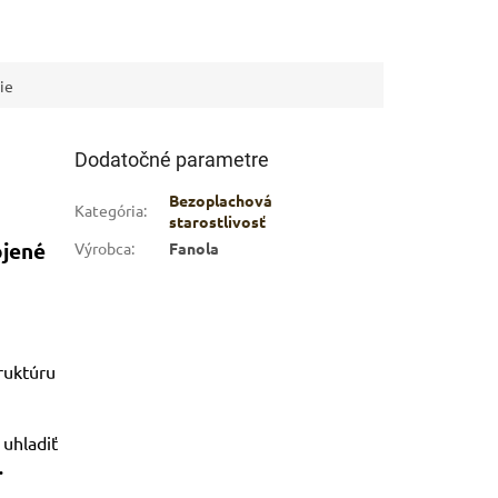
ie
Dodatočné parametre
Bezoplachová
Kategória
:
starostlivosť
ojené
Výrobca
:
Fanola
truktúru
 uhladiť
.