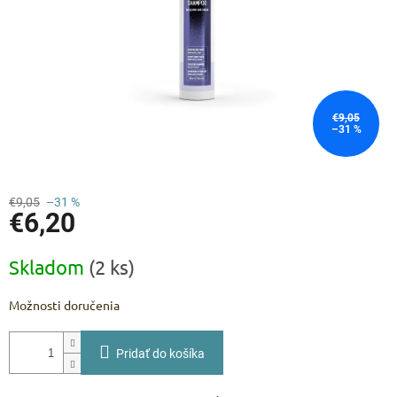
€9,05
–31 %
€9,05
–31 %
€6,20
Jednotková
Skladom
(2 ks)
cena:
Možnosti doručenia
Pridať do košíka