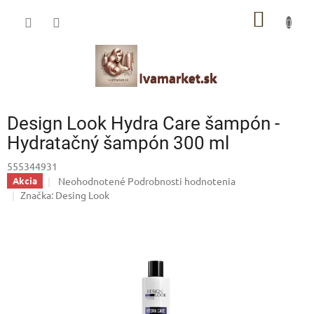
Prejsť
IVAMARKET poradca
NÁKU
na
obsah
Pomoc s výberom profesionálnej vlasovej kozmetiky 🙂
KOŠÍK
Design Look Hydra Care šampón -
Hydratačný šampón 300 ml
555344931
Priemerné
Neohodnotené
Podrobnosti hodnotenia
Akcia
hodnotenie
Značka:
Desing Look
produktu
je
0,0
z
5
hviezdičiek.