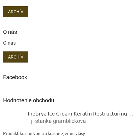
ARCHÍV
O nás
O nás
ARCHÍV
Facebook
Hodnotenie obchodu
Inebrya Ice Cream Keratin Restructuring Mask – reštrukturalizačná maska s keratínom 1000 ml
stanka gramblickova
|
Hodnotenie produktu je 5 z 5 hviezdičiek.
Produkt krasne vonia a krasne zjemni vlasy