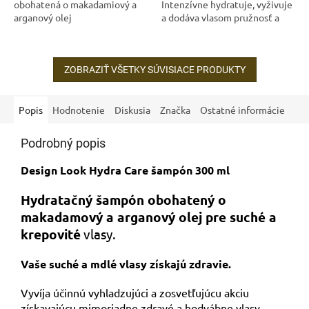
obohatená o makadamiový a
Intenzívne hydratuje, vyživuje
arganový olej
a dodáva vlasom pružnosť a
žiarivý lesk.
ZOBRAZIŤ VŠETKY SÚVISIACE PRODUKTY
Popis
Hodnotenie
Diskusia
Značka
Ostatné informácie
Podrobný popis
Design Look Hydra Care šampón 300 ml
Hydratačný šampón obohatený o
makadamový a arganový olej pre suché a
krepovité
vlasy.
Vaše suché a mdlé vlasy získajú zdravie.
Vyvíja účinnú vyhladzujúci a zosvetľujúcu akciu
získavajúcu mimoriadne zdravé a hodvábne vlasy.