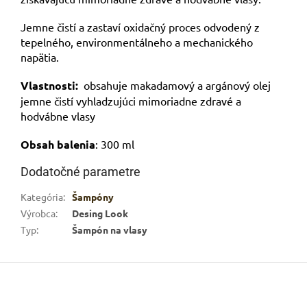
Jemne čistí a zastaví oxidačný proces odvodený z
tepelného, environmentálneho a mechanického
napätia.
Vlastnosti:
obsahuje makadamový a argánový olej
jemne čistí vyhladzujúci mimoriadne zdravé a
hodvábne vlasy
Obsah balenia
: 300 ml
Dodatočné parametre
Kategória
:
Šampóny
Výrobca
:
Desing Look
Typ
:
Šampón na vlasy
Z
á
p