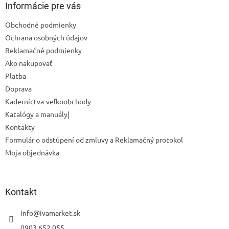
ä
Informácie pre vás
t
Obchodné podmienky
i
Ochrana osobných údajov
e
Reklamačné podmienky
Ako nakupovať
Platba
Doprava
Kaderníctva-veľkoobchody
Katalógy a manuály|
Kontakty
Formulár o odstúpení od zmluvy a Reklamačný protokol
Moja objednávka
Odoslať
Powered by chaterimo
Kontakt
info
@
ivamarket.sk
0903 652 055