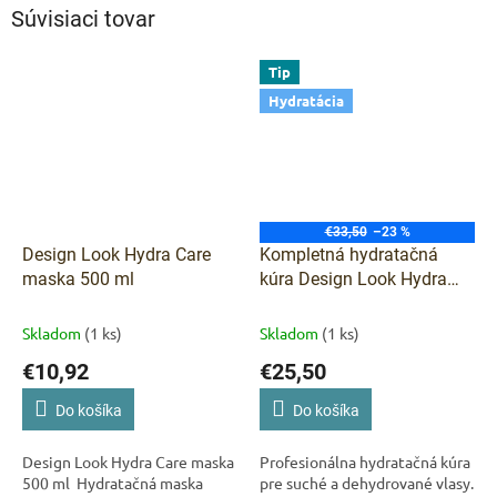
Súvisiaci tovar
Tip
Hydratácia
€33,50
–23 %
Design Look Hydra Care
Kompletná hydratačná
maska 500 ml
kúra Design Look Hydra
Care – šampón 300 ml +
maska 500 ml + sérum 100
Skladom
(1 ks)
Skladom
(1 ks)
ml
€10,92
€25,50
Do košíka
Do košíka
Design Look Hydra Care maska
Profesionálna hydratačná kúra
500 ml Hydratačná maska
pre suché a dehydrované vlasy.