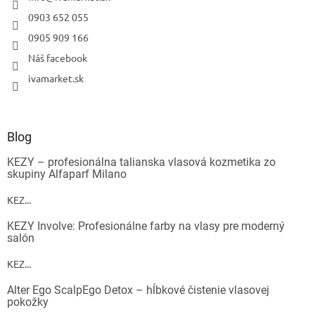
0903 652 055
Odoslať
0905 909 166
Powered by chaterimo
Náš facebook
ivamarket.sk
Blog
KEZY – profesionálna talianska vlasová kozmetika zo
skupiny Alfaparf Milano
KEZ...
KEZY Involve: Profesionálne farby na vlasy pre moderný
salón
KEZ...
Alter Ego ScalpEgo Detox – hĺbkové čistenie vlasovej
pokožky