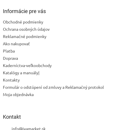
p
ä
Informácie pre vás
t
Obchodné podmienky
i
Ochrana osobných údajov
e
Reklamačné podmienky
Ako nakupovať
Platba
Doprava
Kaderníctva-veľkoobchody
Katalógy a manuály|
Kontakty
Formulár o odstúpení od zmluvy a Reklamačný protokol
Moja objednávka
Kontakt
info
@
ivamarket.sk