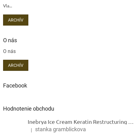
Vla...
ARCHÍV
O nás
O nás
ARCHÍV
Facebook
Hodnotenie obchodu
Inebrya Ice Cream Keratin Restructuring Mask – reštrukturalizačná maska s keratínom 1000 ml
stanka gramblickova
|
Hodnotenie produktu je 5 z 5 hviezdičiek.