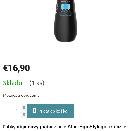
€16,90
Jednotková
Skladom
(1 ks)
cena:
Možnosti doručenia
Pridať do košíka
Ľahký
objemový púder
z línie
Alter Ego Stylego
okamžite