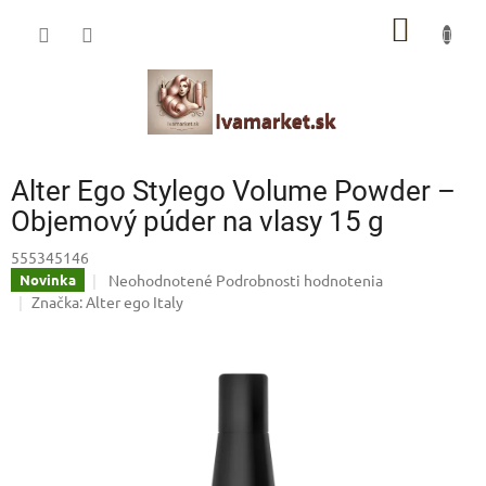
Prejsť
IVAMARKET poradca
NÁKU
na
obsah
Pomoc s výberom profesionálnej vlasovej kozmetiky 🙂
KOŠÍK
Alter Ego Stylego Volume Powder –
Objemový púder na vlasy 15 g
555345146
Priemerné
Neohodnotené
Podrobnosti hodnotenia
Novinka
hodnotenie
Značka:
Alter ego Italy
produktu
je
0,0
z
5
hviezdičiek.