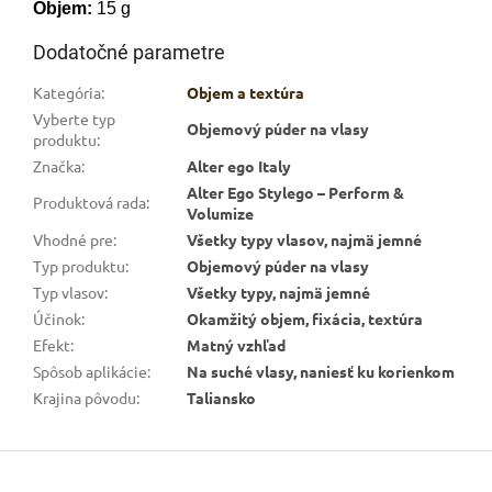
Objem:
15 g
Dodatočné parametre
Kategória
:
Objem a textúra
Vyberte typ
Objemový púder na vlasy
produktu
:
Značka
:
Alter ego Italy
Alter Ego Stylego – Perform &
Produktová rada
:
Volumize
Vhodné pre
:
Všetky typy vlasov, najmä jemné
Typ produktu
:
Objemový púder na vlasy
Typ vlasov
:
Všetky typy, najmä jemné
Účinok
:
Okamžitý objem, fixácia, textúra
Efekt
:
Matný vzhľad
Spôsob aplikácie
:
Na suché vlasy, naniesť ku korienkom
Krajina pôvodu
:
Taliansko
Z
á