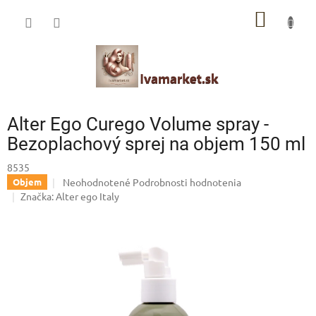
Prejsť
IVAMARKET poradca
NÁKU
na
obsah
Pomoc s výberom profesionálnej vlasovej kozmetiky 🙂
KOŠÍK
Alter Ego Curego Volume spray -
Bezoplachový sprej na objem 150 ml
8535
Priemerné
Neohodnotené
Podrobnosti hodnotenia
Objem
hodnotenie
Značka:
Alter ego Italy
produktu
je
0,0
z
5
hviezdičiek.