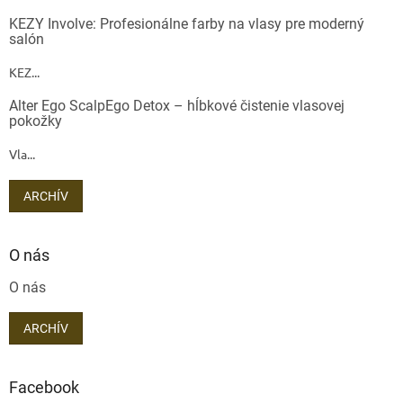
KEZY Involve: Profesionálne farby na vlasy pre moderný
salón
KEZ...
Alter Ego ScalpEgo Detox – hĺbkové čistenie vlasovej
pokožky
Vla...
ARCHÍV
O nás
O nás
ARCHÍV
Facebook