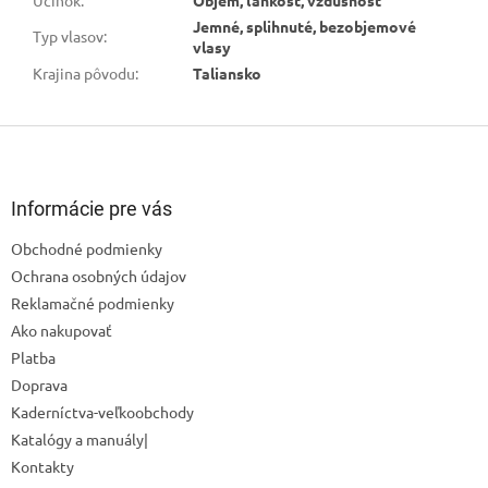
Účinok
:
Objem, ľahkosť, vzdušnosť
Jemné, splihnuté, bezobjemové
Typ vlasov
:
vlasy
Krajina pôvodu
:
Taliansko
Z
á
p
ä
Informácie pre vás
t
Obchodné podmienky
i
Ochrana osobných údajov
e
Reklamačné podmienky
Ako nakupovať
Odoslať
Platba
Powered by chaterimo
Doprava
Kaderníctva-veľkoobchody
Katalógy a manuály|
Kontakty