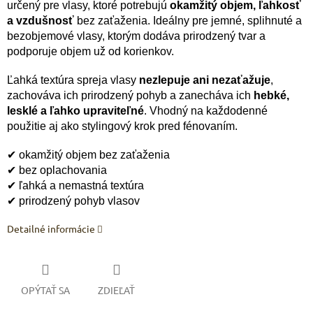
určený pre vlasy, ktoré potrebujú
okamžitý objem, ľahkosť
a vzdušnosť
bez zaťaženia. Ideálny pre jemné, splihnuté a
bezobjemové vlasy, ktorým dodáva prirodzený tvar a
podporuje objem už od korienkov.
Ľahká textúra spreja vlasy
nezlepuje ani nezaťažuje
,
zachováva ich prirodzený pohyb a zanecháva ich
hebké,
lesklé a ľahko upraviteľné
. Vhodný na každodenné
použitie aj ako stylingový krok pred fénovaním.
✔ okamžitý objem bez zaťaženia
✔ bez oplachovania
✔ ľahká a nemastná textúra
✔ prirodzený pohyb vlasov
Detailné informácie
OPÝTAŤ SA
ZDIEĽAŤ