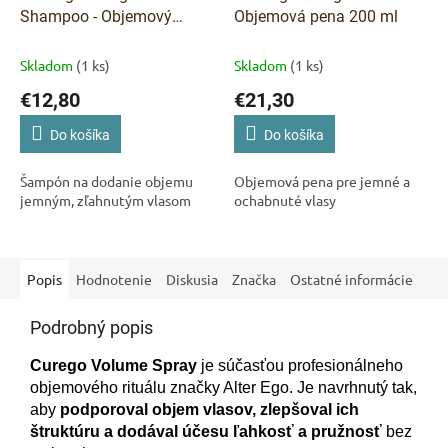
Shampoo - Objemový
Objemová pena 200 ml
šampon 300 ml
Skladom
(1 ks)
Skladom
(1 ks)
€12,80
€21,30
Do košíka
Do košíka
Šampón na dodanie objemu
Objemová pena pre jemné a
jemným, zľahnutým vlasom
ochabnuté vlasy
Popis
Hodnotenie
Diskusia
Značka
Ostatné informácie
Podrobný popis
Curego Volume Spray
je súčasťou profesionálneho
objemového rituálu značky Alter Ego. Je navrhnutý tak,
aby
podporoval objem vlasov, zlepšoval ich
štruktúru a dodával účesu ľahkosť a pružnosť
bez