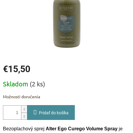
€15,50
Jednotková
Skladom
(2 ks)
cena:
Možnosti doručenia
Pridať do košíka
Bezoplachový sprej
Alter Ego Curego Volume Spray
je