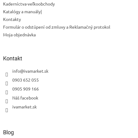
Kaderníctva-veľkoobchody
Katalógy a manuály|
Kontakty
Formulár o odstúpení od zmluvy a Reklamačný protokol
Moja objednávka
Kontakt
Odoslať
Powered by chaterimo
info
@
ivamarket.sk
0903 652 055
0905 909 166
Náš facebook
ivamarket.sk
Blog