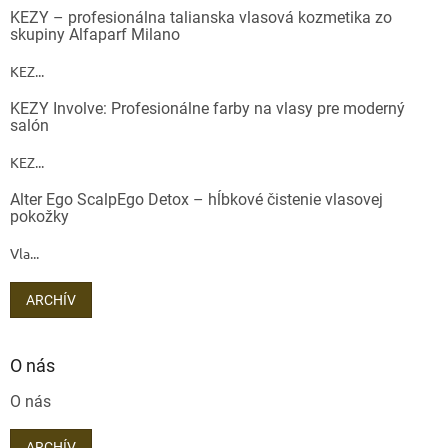
KEZY – profesionálna talianska vlasová kozmetika zo
skupiny Alfaparf Milano
KEZ...
KEZY Involve: Profesionálne farby na vlasy pre moderný
salón
KEZ...
Alter Ego ScalpEgo Detox – hĺbkové čistenie vlasovej
pokožky
Vla...
ARCHÍV
O nás
O nás
ARCHÍV