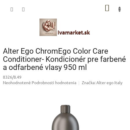
Prejsť
IVAMARKET poradca
NÁKU
na
obsah
Pomoc s výberom profesionálnej vlasovej kozmetiky 🙂
KOŠÍK
Alter Ego ChromEgo Color Care
Conditioner- Kondicionér pre farbené
a odfarbené vlasy 950 ml
8326/8.49
Priemerné
Neohodnotené
Podrobnosti hodnotenia
Značka:
Alter ego Italy
hodnotenie
produktu
je
0,0
z
5
hviezdičiek.