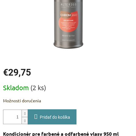
€29,75
Jednotková
Skladom
(2 ks)
cena:
Možnosti doručenia
Pridať do košíka
Kondicionér pre farbené a odfarbené vlasy 950 ml