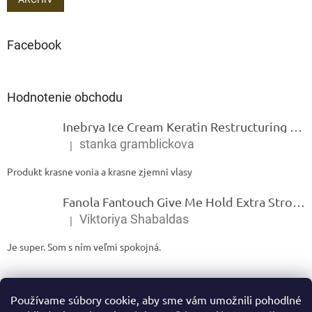
Facebook
Hodnotenie obchodu
Inebrya Ice Cream Keratin Restructuring Mask – reštrukturalizačná maska s keratínom 1000 ml
stanka gramblickova
|
Hodnotenie produktu je 5 z 5 hviezdičiek.
Produkt krasne vonia a krasne zjemni vlasy
Fanola Fantouch Give Me Hold Extra Strong Fluid Gel - Extra silný rýchloschnúci tekutý gel 250 ml
Viktoriya Shabaldas
|
Hodnotenie produktu je 5 z 5 hviezdičiek.
Je super. Som s ním veľmi spokojná.
Používame súbory cookie, aby sme vám umožnili pohodlné