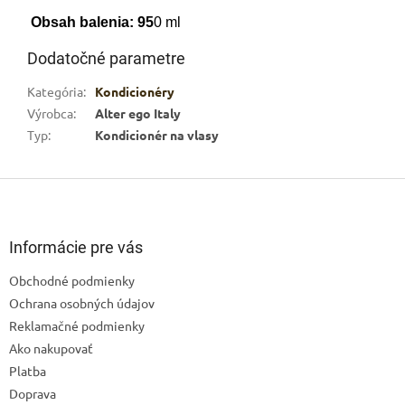
Obsah balenia: 95
0 ml
Dodatočné parametre
Kategória
:
Kondicionéry
Výrobca
:
Alter ego Italy
Typ
:
Kondicionér na vlasy
Z
á
p
ä
Informácie pre vás
t
Obchodné podmienky
i
Ochrana osobných údajov
e
Reklamačné podmienky
Ako nakupovať
Platba
Doprava