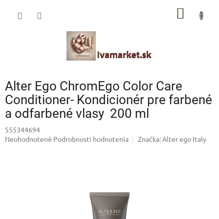
Prejsť
IVAMARKET poradca
NÁKU
na
obsah
Pomoc s výberom profesionálnej vlasovej kozmetiky 🙂
KOŠÍK
Alter Ego ChromEgo Color Care
Conditioner- Kondicionér pre farbené
a odfarbené vlasy 200 ml
555344694
Priemerné
Neohodnotené
Podrobnosti hodnotenia
Značka:
Alter ego Italy
hodnotenie
produktu
je
0,0
z
5
hviezdičiek.