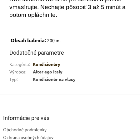
vmasírujte. Nechajte pôsobiť 3 až 5 minút a
potom opláchnite.
Obsah balenia:
200 ml
Dodatočné parametre
Kategória
:
Kondicionéry
Výrobca
:
Alter ego Italy
Typ
:
Kondicionér na vlasy
Z
á
p
ä
Informácie pre vás
t
Obchodné podmienky
i
Ochrana osobných údajov
e