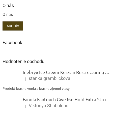
O nás
O nás
ARCHÍV
Facebook
Hodnotenie obchodu
Inebrya Ice Cream Keratin Restructuring Mask – reštrukturalizačná maska s keratínom 1000 ml
stanka gramblickova
|
Hodnotenie produktu je 5 z 5 hviezdičiek.
Produkt krasne vonia a krasne zjemni vlasy
Fanola Fantouch Give Me Hold Extra Strong Fluid Gel - Extra silný rýchloschnúci tekutý gel 250 ml
Viktoriya Shabaldas
|
Hodnotenie produktu je 5 z 5 hviezdičiek.