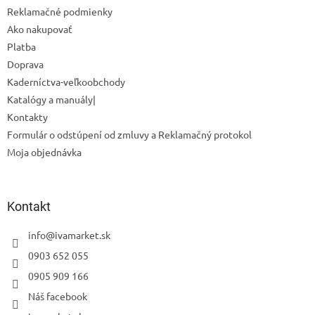
Reklamačné podmienky
Ako nakupovať
Platba
Doprava
Kaderníctva-veľkoobchody
Katalógy a manuály|
Kontakty
Formulár o odstúpení od zmluvy a Reklamačný protokol
Moja objednávka
Odoslať
Kontakt
Powered by chaterimo
info
@
ivamarket.sk
0903 652 055
0905 909 166
Náš facebook