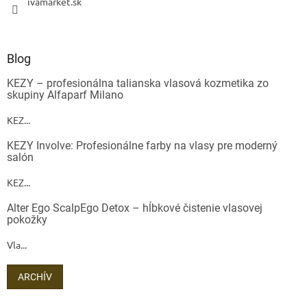
ivamarket.sk
Blog
KEZY – profesionálna talianska vlasová kozmetika zo
skupiny Alfaparf Milano
KEZ...
KEZY Involve: Profesionálne farby na vlasy pre moderný
salón
KEZ...
Alter Ego ScalpEgo Detox – hĺbkové čistenie vlasovej
pokožky
Vla...
ARCHÍV