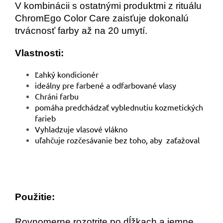
V kombinácii s ostatnými produktmi z rituálu
ChromEgo Color Care zaisťuje dokonalú
trvácnosť farby až na 20 umytí.
Vlastnosti:
Ľahký kondicionér
ideálny pre farbené a odfarbované vlasy
Chráni farbu
pomáha predchádzať vyblednutiu kozmetických
farieb
Vyhladzuje vlasové vlákno
uľahčuje rozčesávanie bez toho, aby zaťažoval
Použitie:
Rovnomerne rozotrite po dĺžkach a jemne