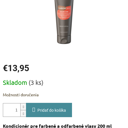
€13,95
Jednotková
Skladom
(3 ks)
cena:
Možnosti doručenia
Pridať do košíka
Kondicionér pre farbené a odfarbené vlasy 200 ml