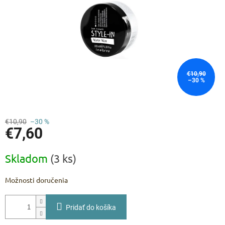
€10,90
–30 %
€10,90
–30 %
€7,60
Jednotková
Skladom
(3 ks)
cena:
Možnosti doručenia
Pridať do košíka