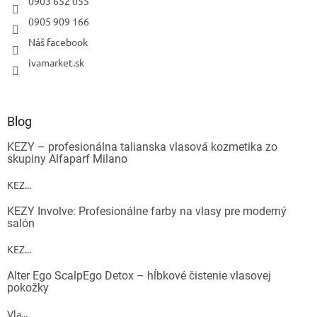
0903 652 055
Odoslať
0905 909 166
Powered by chaterimo
Náš facebook
ivamarket.sk
Blog
KEZY – profesionálna talianska vlasová kozmetika zo
skupiny Alfaparf Milano
KEZ...
KEZY Involve: Profesionálne farby na vlasy pre moderný
salón
KEZ...
Alter Ego ScalpEgo Detox – hĺbkové čistenie vlasovej
pokožky
Vla...