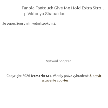
Fanola Fantouch Give Me Hold Extra Strong Fluid Gel - Extra silný rýchloschnúci tekutý gel 250 ml
Viktoriya Shabaldas
|
Hodnotenie produktu je 5 z 5 hviezdičiek.
Je super. Som s ním veľmi spokojná.
Vytvoril Shoptet
Copyright 2026
Ivamarket.sk
. Všetky práva vyhradené.
Upraviť
nastavenie cookies