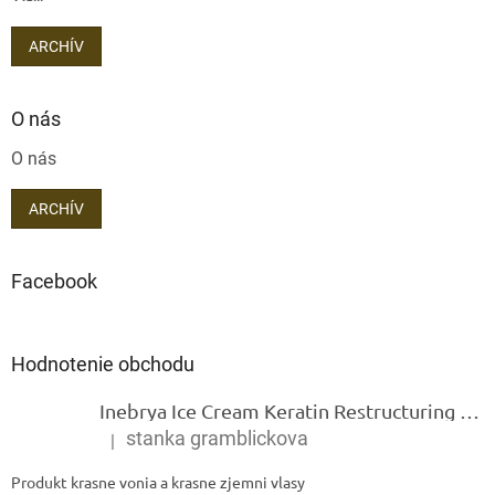
ARCHÍV
O nás
O nás
ARCHÍV
Facebook
Hodnotenie obchodu
Inebrya Ice Cream Keratin Restructuring Mask – reštrukturalizačná maska s keratínom 1000 ml
stanka gramblickova
|
Hodnotenie produktu je 5 z 5 hviezdičiek.
Produkt krasne vonia a krasne zjemni vlasy