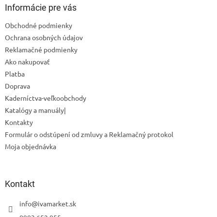
ä
Informácie pre vás
t
Obchodné podmienky
i
Ochrana osobných údajov
e
Reklamačné podmienky
Ako nakupovať
Platba
Doprava
Kaderníctva-veľkoobchody
Katalógy a manuály|
Kontakty
Formulár o odstúpení od zmluvy a Reklamačný protokol
Moja objednávka
Kontakt
info
@
ivamarket.sk