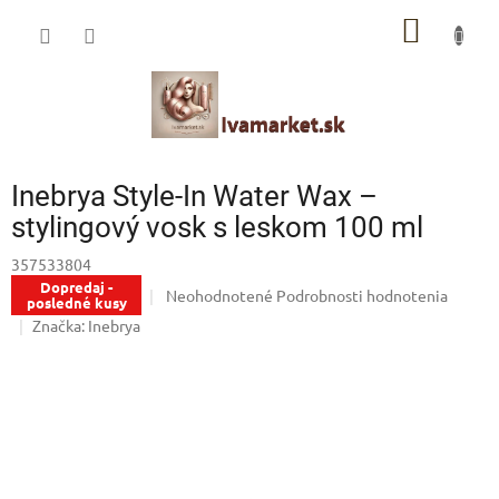
Prejsť
IVAMARKET poradca
NÁKU
na
obsah
Pomoc s výberom profesionálnej vlasovej kozmetiky 🙂
KOŠÍK
Inebrya Style-In Water Wax –
stylingový vosk s leskom 100 ml
357533804
Dopredaj -
Priemerné
Neohodnotené
Podrobnosti hodnotenia
posledné kusy
hodnotenie
Značka:
Inebrya
produktu
je
0,0
z
5
hviezdičiek.