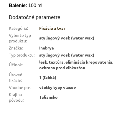
Balenie:
100 ml
Dodatočné parametre
Kategória
:
Fixácia a tvar
Vyberte typ
stylingový vosk (water wax)
produktu
:
Značka
:
Inebrya
Typ produktu
:
stylingový vosk (water wax)
lesk, textúra, eliminácia krepovatenia,
Účinok
:
ochrana pred vlhkosťou
Úroveň
1 (ľahká)
fixácie
:
Vhodné pre
:
všetky typy vlasov
Krajina
Taliansko
pôvodu
:
Z
á
p