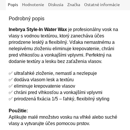
Popis
Hodnotenie
Diskusia
Značka
Ostatné informácie
Podrobný popis
Inebrya Style-In Water Wax
je profesionálny vosk na
vlasy s vodnou textúrou, ktorý zanecháva účes
prirodzene lesklý a flexibilný. Vďaka nemastnému a
nelepivému zloženiu eliminuje krepovatenie, chráni
pred vlhkosťou a vonkajšími vplyvmi. Perfektný na
dodanie textúry a lesku bez zaťaženia vlasov.
✅ ultraľahké zloženie, nemastí a nezlepuje
✅ dodáva vlasom lesk a textúru
✅ eliminuje krepovatenie vlasov
✅ chráni pred vlhkosťou a vonkajšími vplyvmi
✅ prirodzená fixácia 1/5 – ľahký, flexibilný styling
Použitie:
Aplikujte malé množstvo vosku na vlhké alebo suché
vlasy a vytvarujte účes pomocou prstov.