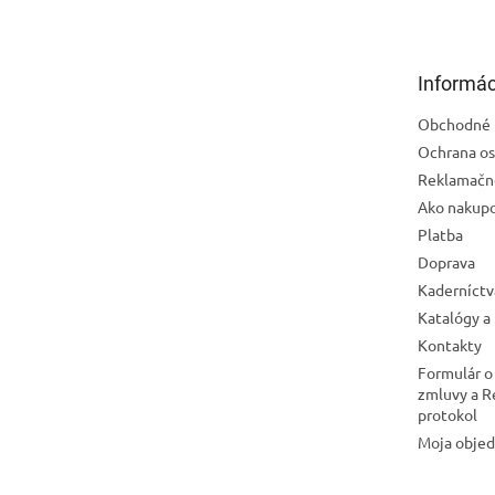
p
ä
t
Informác
i
e
Obchodné 
Ochrana os
Reklamačn
Ako nakup
Platba
Doprava
Kaderníctv
Katalógy a
Kontakty
Formulár o
zmluvy a 
protokol
Moja obje