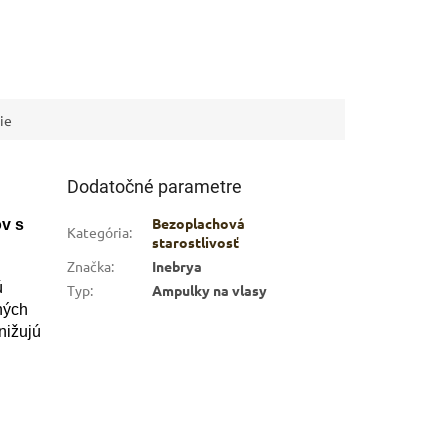
ie
Dodatočné parametre
Bezoplachová
ov s
Kategória
:
starostlivosť
Značka
:
Inebrya
ú
Typ
:
Ampulky na vlasy
ných
nižujú