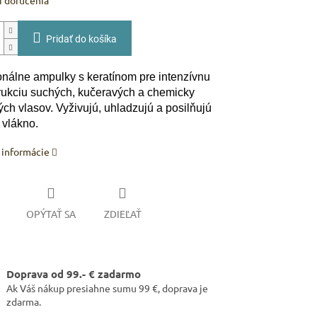
 doručenia
Pridať do košíka
onálne ampulky s keratínom pre intenzívnu
rukciu suchých, kučeravých a chemicky
ých vlasov. Vyživujú, uhladzujú a posilňujú
 vlákno.
 informácie
OPÝTAŤ SA
ZDIEĽAŤ
Doprava od 99.- € zadarmo
Ak Váš nákup presiahne sumu 99 €, doprava je
zdarma.