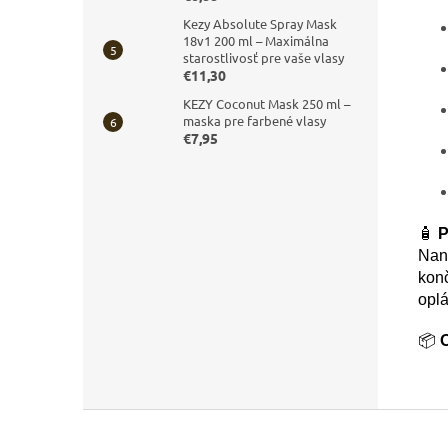
Kezy Absolute Spray Mask
18v1 200 ml – Maximálna
starostlivosť pre vaše vlasy
€11,30
KEZY Coconut Mask 250 ml –
maska pre farbené vlasy
€7,95
🧴
P
Nan
konč
oplá
📦
Z
á