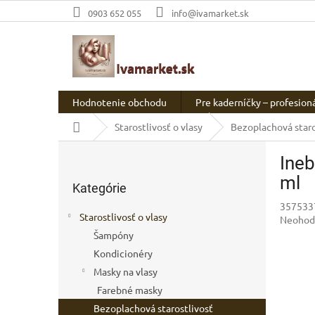
Prejsť
0903 652 055
info@ivamarket.sk
na
obsah
Hodnotenie obchodu
Pre kaderníčky – profesion
Domov
Starostlivosť o vlasy
Bezoplachová staro
B
Ineb
o
Preskočiť
č
ml
Kategórie
kategórie
n
357533
ý
Starostlivosť o vlasy
Prieme
Neohod
p
hodnot
Šampóny
a
produkt
Kondicionéry
n
je
e
Masky na vlasy
0,0
l
z
Farebné masky
5
Bezoplachová starostlivosť
hviezdič