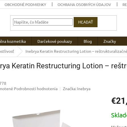
OBCHODNÉ PODMIENKY
OCHRANA OSOBNÝCH ÚDAJOV
R
HĽADAŤ
álna kozmetika
Darčekové poukazy
Blog
Značky
stlivosť
Inebrya Keratin Restructuring Lotion – reštrukturalizač
rya Keratin Restructuring Lotion – reš
778
rné
notené
Podrobnosti hodnotenia
Značka:
Inebrya
enie
€21
u
Jednotk
Skla
cena:
iek.