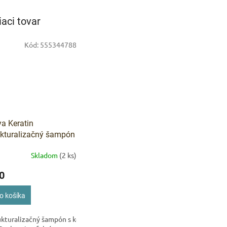
iaci tovar
Kód:
555344788
IVAM
Pomoc s 
ya Keratin
ukturalizačný šampón
atínom 300 ml
Skladom
(2 ks)
0
o košíka
kturalizačný šampón s keratínom pre mäkké a lesklé