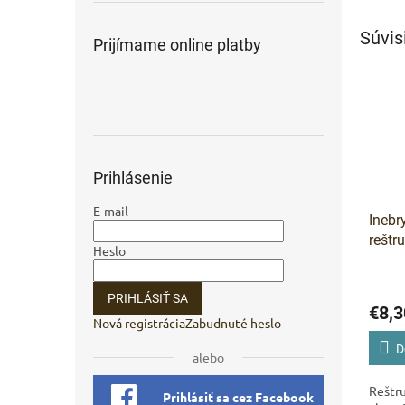
Súvis
Prijímame online platby
Prihlásenie
E-mail
Inebr
reštr
Heslo
s ker
PRIHLÁSIŤ SA
€8,3
Nová registrácia
Zabudnuté heslo
D
alebo
Reštru
Prihlásiť sa cez Facebook