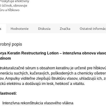
 Poskytuje efektívny
ci účinok, obnovuje
úru a hĺbkovo
uje...
s
Hodnotenie
Diskusia
Značka
Ostatné informác
robný popis
brya Keratin Restructuring Lotion – intenzívna obnova vlas
atínom
rukturalizačné sérum s obsahom keratínu je určené pre hĺbkov
eneráciu suchých, kučeravých, poškodených a chemicky ošetre
ov. Ampulky viditeľne zlepšujú štruktúru vlasov, uhladzujú ich, z
ickú elektrinu a dodávajú im lesk, hebkosť a vitalitu.
lastnosti:
Intenzívna rekonštrukcia vlasového vlákna