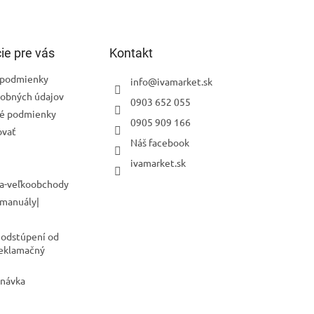
ie pre vás
Kontakt
podmienky
info
@
ivamarket.sk
obných údajov
0903 652 055
é podmienky
0905 909 166
ovať
Náš facebook
ivamarket.sk
a-veľkoobchody
 manuály|
 odstúpení od
Reklamačný
dnávka