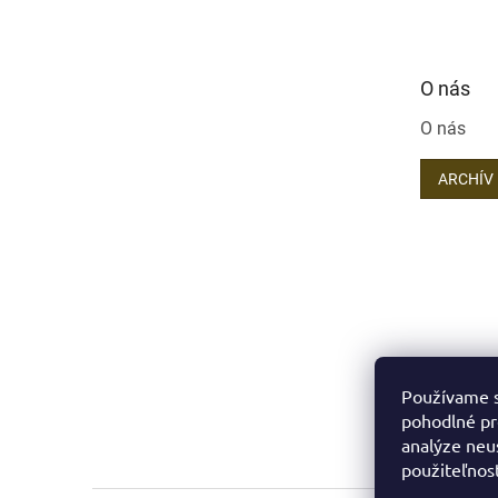
O nás
O nás
ARCHÍV
Používame s
pohodlné pr
analýze neus
použiteľnos