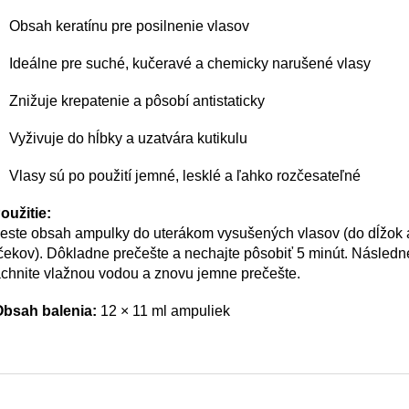
Obsah keratínu pre posilnenie vlasov
Ideálne pre suché, kučeravé a chemicky narušené vlasy
Znižuje krepatenie a pôsobí antistaticky
Vyživuje do hĺbky a uzatvára kutikulu
Vlasy sú po použití jemné, lesklé a ľahko rozčesateľné
oužitie:
este obsah ampulky do uterákom vysušených vlasov (do dĺžok 
ekov). Dôkladne prečešte a nechajte pôsobiť 5 minút. Následn
chnite vlažnou vodou a znovu jemne prečešte.
Obsah balenia:
12 × 11 ml ampuliek