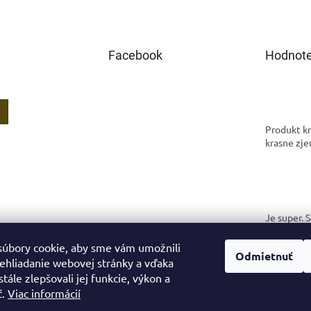
Facebook
Hodnote
Produkt kr
krasne zje
Je super. 
spokojná.
úbory cookie, aby sme vám umožnili
Odmietnuť
ehliadanie webovej stránky a vďaka
tále zlepšovali jej funkcie, výkon a
ť.
Viac informácií