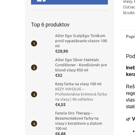
vlasy.
čistia
štrukt
hydrat
Top 6 produktov
Alter Ego ScalpEgo Tonikum
Popi
proti vypadávaniu vlasov 100
ml
€28,90
Pod
Alter Ego Silver Maintain
Conditioner - Kondicionér pre
Ine
blond vlasy 950 ml
ker
€32
Kezy farba na vlasy 100 ml
Rešt
KEZY INVOLVE –
reg
Profesionálna krémová farba
na vlasy | 96 odtieňov
vlas
€4,55
stat
Fanola Oro Therapy –
Bezamoniakové farby na
🌿
V
vlasy s keratínom a zlatom
100 ml
€6,88