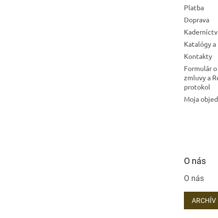
Platba
Doprava
Kaderníctv
Katalógy a
Kontakty
Formulár o
zmluvy a 
protokol
Moja obje
O nás
O nás
ARCHÍV