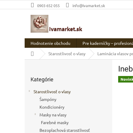
Prejsť
0903 652 055
info@ivamarket.sk
na
obsah
Hodnotenie obchodu
Pre kaderníčky – profesion
Domov
Starostlivosť o vlasy
Laminácia vlasov pr
B
Ine
o
Preskočiť
č
Kategórie
kategórie
Novin
n
ý
Starostlivosť o vlasy
p
Šampóny
a
Kondicionéry
n
e
Masky na vlasy
l
Farebné masky
Bezoplachová starostlivosť