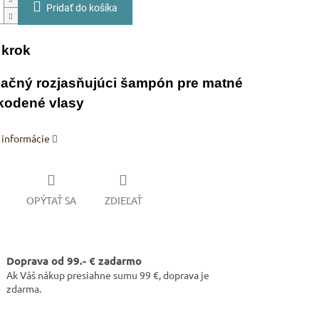
Pridať do košíka
. krok
ačný rozjasňujúci šampón pre matné
kodené vlasy
 informácie
OPÝTAŤ SA
ZDIEĽAŤ
Doprava od 99.- € zadarmo
Ak Váš nákup presiahne sumu 99 €, doprava je
zdarma.