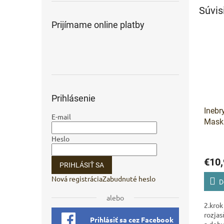
Súvis
Prijímame online platby
Prihlásenie
Inebr
E-mail
Mask
Heslo
€10,
PRIHLÁSIŤ SA
Nová registrácia
Zabudnuté heslo
D
alebo
2.kro
rozjas
Prihlásiť sa cez Facebook