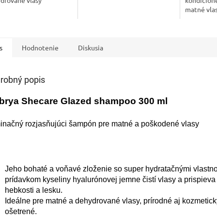
ydrované vlasy
kondicion
kyselinu hyalurónovú
matné vla
s ochranným efektom a
obsahuje k
filomotvornými...
hyalurónov
s
Hodnotenie
Diskusia
robný popis
ebrya Shecare Glazed shampoo 300 ml
inačný rozjasňujúci šampón pre matné a poškodené vlasy
Jeho bohaté a voňavé zloženie so super hydratačnými vlastn
prídavkom kyseliny hyalurónovej jemne čistí vlasy a prispieva 
hebkosti a lesku.
Ideálne pre matné a dehydrované vlasy, prírodné aj kozmetick
ošetrené.