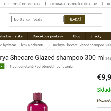
OBCHODNÉ PODMIENKY
OCHRANA OSOBNÝCH ÚDAJOV
R
HĽADAŤ
álna kozmetika
Darčekové poukazy
Blog
Značky
e hydratáciu, lesk a ochranu
Inebrya Shecare Glazed shampoo 300
brya Shecare Glazed shampoo 300 ml
84
Priemerné
Neohodnotené
Podrobnosti hodnotenia
ka
hodnotenie
€9,
produktu
je
0,0
Jednotk
Skla
z
cena:
5
hviezdičiek.
Možnosti