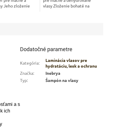
ér pre matné a
pre matné a dehydrované
sy Jeho zloženie
vlasy Zloženie bohaté na
yselinu
kyselinu hyalurónovú s
ú s ochranným...
hydratačnými a ochrannými
vlastnosťami,...
Dodatočné parametre
Laminácia vlasov pre
Kategória
:
hydratáciu, lesk a ochranu
Značka
:
Inebrya
Typ
:
Šampón na vlasy
osťami a s
k ich
y