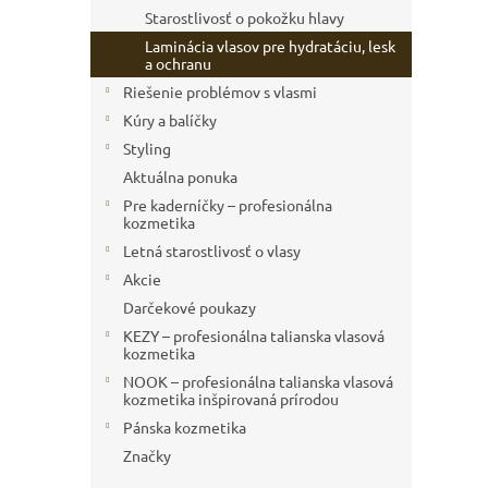
Starostlivosť o pokožku hlavy
Laminácia vlasov pre hydratáciu, lesk
a ochranu
Riešenie problémov s vlasmi
Kúry a balíčky
Styling
Aktuálna ponuka
Pre kaderníčky – profesionálna
kozmetika
Letná starostlivosť o vlasy
Akcie
Darčekové poukazy
KEZY – profesionálna talianska vlasová
kozmetika
NOOK – profesionálna talianska vlasová
kozmetika inšpirovaná prírodou
Pánska kozmetika
Značky