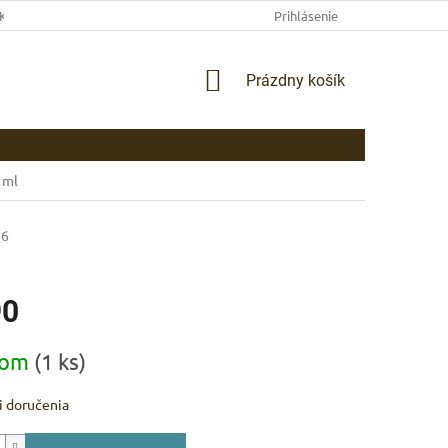
EKLAMAČNÉ PODMIENKY
AKO NAKUPOVAŤ
Prihlásenie
PLATBA
DOP
NÁKUPNÝ
Prázdny košík
KOŠÍK
 ml
56
90
ová
dom
(1 ks)
 doručenia