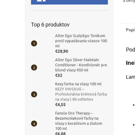
a deh
Top 6 produktov
Popi
Alter Ego ScalpEgo Tonikum
proti vypadávaniu vlasov 100
ml
Pod
€28,90
Alter Ego Silver Maintain
In
Conditioner - Kondicionér pre
blond vlasy 950 ml
€32
Lam
Kezy farba na vlasy 100 ml
KEZY INVOLVE –
Profesionálna krémová farba
na vlasy | 96 odtieňov
€4,55
Fanola Oro Therapy –
Bezamoniakové farby na
vlasy s keratínom a zlatom
100 ml
€6,88