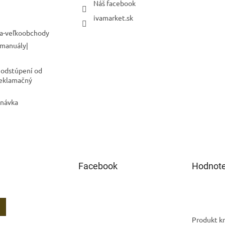
Náš facebook
ivamarket.sk
a-veľkoobchody
 manuály|
 odstúpení od
Reklamačný
dnávka
Facebook
Hodnote
Produkt kr