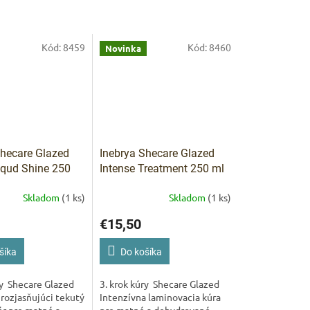
ARKET poradca
výberom profesionálnej vlasovej kozmetiky 🙂
Kód:
8459
Kód:
8460
Novinka
Shecare Glazed
Inebrya Shecare Glazed
iqud Shine 250
Intense Treatment 250 ml
itý rozjasňujúci
Intenzívna laminovacia
Skladom
(1 ks)
Skladom
(1 ks)
ndicionér pre
kúra pre matné a
matné vlasy
dehydrované vlasy
€15,50
šíka
Do košíka
ry Shecare Glazed
3. krok kúry Shecare Glazed
rozjasňujúci tekutý
Intenzívna laminovacia kúra