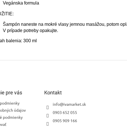
Vegánska formula
ŽITIE:
Šampón naneste na mokré vlasy jemnou masážou, potom oplá
V prípade potreby opakujte.
ah balenia: 300 ml
ie pre vás
Kontakt
podmienky
info
@
ivamarket.sk
obných údajov
0903 652 055
é podmienky
0905 909 166
ovať