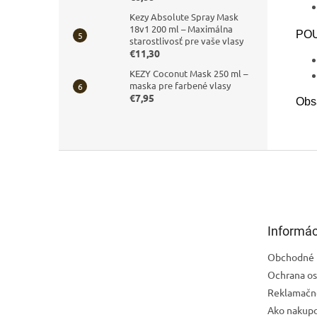
Kezy Absolute Spray Mask
18v1 200 ml – Maximálna
POU
starostlivosť pre vaše vlasy
€11,30
KEZY Coconut Mask 250 ml –
maska pre farbené vlasy
€7,95
Obs
Z
á
p
ä
t
Informác
i
e
Obchodné 
Ochrana os
Reklamačn
Ako nakup