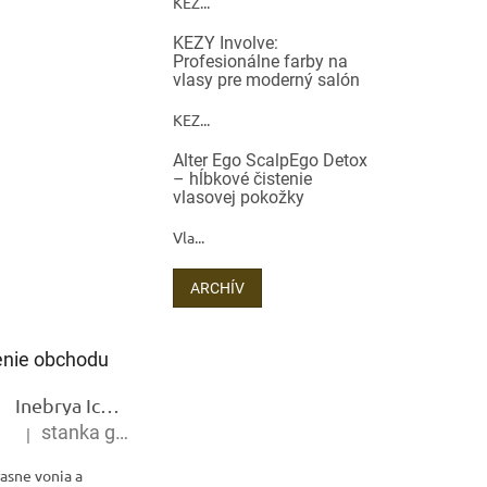
KEZ...
KEZY Involve:
Profesionálne farby na
vlasy pre moderný salón
KEZ...
Alter Ego ScalpEgo Detox
– hĺbkové čistenie
vlasovej pokožky
Vla...
ARCHÍV
nie obchodu
Inebrya Ice Cream Keratin Restructuring Mask – reštrukturalizačná maska s keratínom 1000 ml
stanka gramblickova
|
Hodnotenie produktu je 5 z 5 hviezdičiek.
asne vonia a