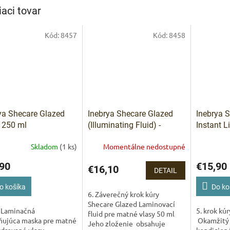
iaci tovar
IVAM
Pomoc s 
Kód:
8457
Kód:
8458
ya Shecare Glazed
Inebrya Shecare Glazed
Inebrya 
 250 ml
(Illuminating Fluid) -
Instant L
Laminovací fluid pre
ml Okamž
Skladom
(1 ks)
Momentálne nedostupné
matné vlasy 50 ml
tekutý ko
matné a 
90
€15,90
€16,10
DETAIL
o košíka
Do ko
6. Záverečný krok kúry
Shecare Glazed Laminovací
k Laminačná
5. krok kú
fluid pre matné vlasy 50 ml
ňujúca maska ​​pre matné
Okamžitý 
Jeho zloženie obsahuje