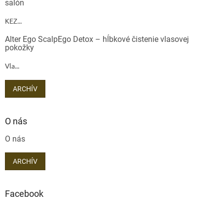
salón
KEZ...
Odoslať
Alter Ego ScalpEgo Detox – hĺbkové čistenie vlasovej
pokožky
Powered by chaterimo
Vla...
ARCHÍV
O nás
O nás
ARCHÍV
Facebook