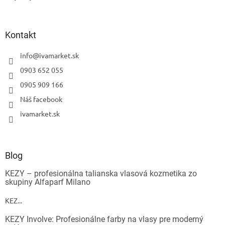
Kontakt
info
@
ivamarket.sk
0903 652 055
0905 909 166
Náš facebook
ivamarket.sk
Blog
KEZY – profesionálna talianska vlasová kozmetika zo
skupiny Alfaparf Milano
KEZ...
KEZY Involve: Profesionálne farby na vlasy pre moderný