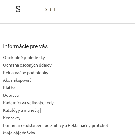
S
SIBEL
Z
á
p
ä
Informácie pre vás
t
Obchodné podmienky
i
Ochrana osobných údajov
e
Reklamačné podmienky
Ako nakupovať
Platba
Doprava
Kaderníctva-veľkoobchody
Katalógy a manuály|
Kontakty
Formulár o odstúpení od zmluvy a Reklamačný protokol
Moja objednávka