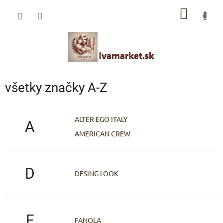
Prejsť
IVAMARKET poradca
NÁKU
na
obsah
Pomoc s výberom profesionálnej vlasovej kozmetiky 🙂
KOŠÍK
všetky značky A-Z
ALTER EGO ITALY
A
AMERICAN CREW
D
DESING LOOK
F
FANOLA