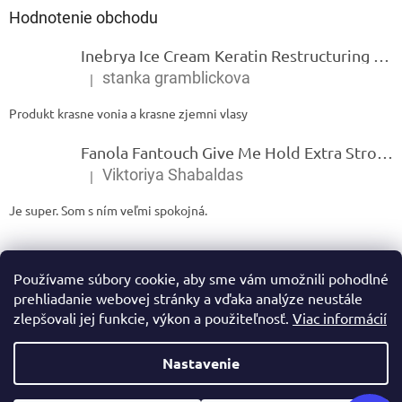
Hodnotenie obchodu
Inebrya Ice Cream Keratin Restructuring Mask – reštrukturalizačná maska s keratínom 1000 ml
stanka gramblickova
|
Hodnotenie produktu je 5 z 5 hviezdičiek.
Produkt krasne vonia a krasne zjemni vlasy
Fanola Fantouch Give Me Hold Extra Strong Fluid Gel - Extra silný rýchloschnúci tekutý gel 250 ml
Viktoriya Shabaldas
|
Hodnotenie produktu je 5 z 5 hviezdičiek.
Je super. Som s ním veľmi spokojná.
Používame súbory cookie, aby sme vám umožnili pohodlné
prehliadanie webovej stránky a vďaka analýze neustále
zlepšovali jej funkcie, výkon a použiteľnosť.
Viac informácií
Vytvoril Shoptet
Nastavenie