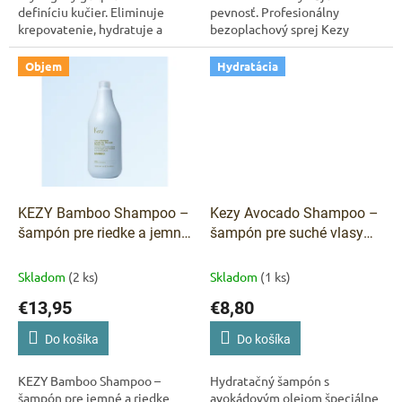
definíciu kučier. Eliminuje
pevnosť. Profesionálny
krepovatenie, hydratuje a
bezoplachový sprej Kezy
dodáva pružnosť. Vegan
Bamboo s bambusovým
formula, bez zvyškov a
extraktom a komplexom
Objem
Hydratácia
lepkavého efektu.
Restorex vlasy posilňuje,
zanecháva...
KEZY Bamboo Shampoo –
Kezy Avocado Shampoo –
šampón pre riedke a jemné
šampón pre suché vlasy
vlasy 1000 ml
375 ml
Skladom
(2 ks)
Skladom
(1 ks)
€13,95
€8,80
Do košíka
Do košíka
KEZY Bamboo Shampoo –
Hydratačný šampón s
šampón pre jemné a riedke
avokádovým olejom špeciálne