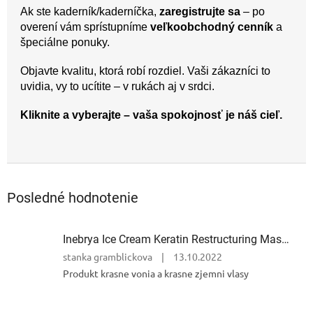
Ak ste kaderník/kaderníčka,
zaregistrujte sa
– po
overení vám sprístupníme
veľkoobchodný cenník
a
špeciálne ponuky.
Objavte kvalitu, ktorá robí rozdiel. Vaši zákazníci to
uvidia, vy to ucítite – v rukách aj v srdci.
Kliknite a vyberajte – vaša spokojnosť je náš cieľ.
Odoslať
Powered by chaterimo
Posledné hodnotenie
Inebrya Ice Cream Keratin Restructuring Mask – reštrukturalizačná maska s keratínom 1000 ml
Hodnotenie
stanka gramblickova
|
13.10.2022
produktu
Produkt krasne vonia a krasne zjemni vlasy
je
5
z