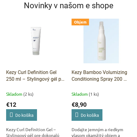
Novinky v našom e shope
Objem
Kezy Curl Definition Gel
Kezy Bamboo Volumizing
250 ml – Stylingový gél pre
Conditioning Spray 200 ml
dokonale definované
– objemový kondicionér v
kučery
Kezy Curl Definition
spreji
Skladom
(2 ks)
Skladom
(1 ks)
Gel 250 ml – Vegan
€12
€8,90
stylingový gél pre definíciu
kučier
Do košíka
Do košíka
Kezy Curl Definition Gel –
Dodajte jemným a riedkym
Stylingový gél pre dokonalú
vlasom okamžitý objem a