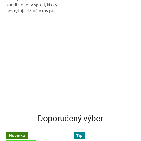
kondicionér v spreji, ktorý
poskytuje 18 účinkov pre
dokonalé vlasy. Ľahká formula
s avokádovým olejom,
kokosovou vodou,...
Doporučený výber
Novinka
Tip