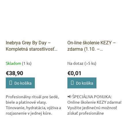
Inebrya Grey By Day –
On-line školenie KEZY –
Kompletná starostlivosť
zdarma (1.10. –
pre šedé, biele a platinové
31.12.2025)
vlasy
Skladom
(1 ks)
Na dotaz
(>5 ks)
€38,90
€0,01
Do košíka
Do košíka
Profesionálny rituál pre šedé,
📢 ŠPECIÁLNA PONUKA:
biele a platinové vlasy.
Online školenie KEZY zdarma!
Tónovanie, hydratácia, výživa a
Využite jedinečnú možnosť
rozjasnenie v jednej kúre.
získať profesionálne
vedomosti o talianskej značke
KEZY – od 1.10. do 31.12.2025