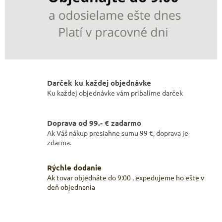
y
ž
i
a
r
i
Darček ku každej objednávke
a
Ku každej objednávke vám pribalíme darček
k
v
Doprava od 99.- € zadarmo
a
Ak Váš nákup presiahne sumu 99 €, doprava je
zdarma.
l
i
Rýchle dodanie
t
Ak tovar objednáte do 9:00 , expedujeme ho ešte v
o
deň objednania
u