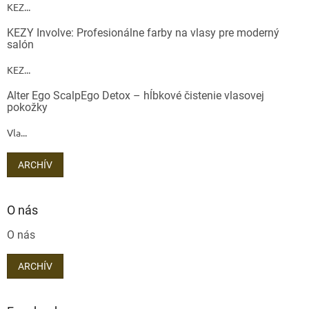
KEZ...
KEZY Involve: Profesionálne farby na vlasy pre moderný
salón
KEZ...
Alter Ego ScalpEgo Detox – hĺbkové čistenie vlasovej
pokožky
Vla...
ARCHÍV
O nás
O nás
ARCHÍV