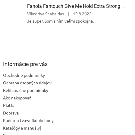
5
Fanola Fantouch Give Me Hold Extra Strong Fluid Gel - Extra silný rýchloschnúci tekutý gel 250 ml
hviezdičiek.
Hodnotenie
Viktoriya Shabaldas
|
19.8.2022
produktu
Je super. Som s ním veľmi spokojná.
je
5
z
5
Z
hviezdičiek.
á
p
ä
Informácie pre vás
t
Obchodné podmienky
i
Ochrana osobných údajov
e
Reklamačné podmienky
Ako nakupovať
Platba
Doprava
Kaderníctva-veľkoobchody
Katalógy a manuály|