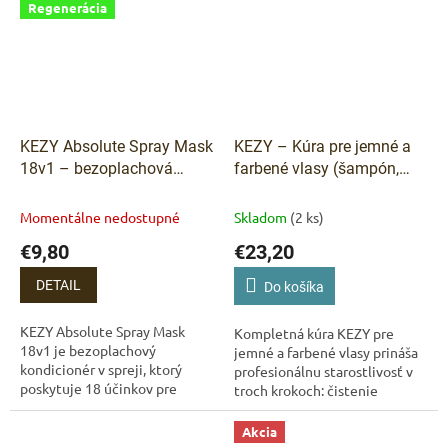
Regenerácia
KEZY Absolute Spray Mask
KEZY – Kúra pre jemné a
18v1 – bezoplachová
farbené vlasy (šampón,
maska v spreji 200 ml
Kezy
maska, sprej)
Absolute Spray Mask 18v1
Momentálne nedostupné
Skladom
(2 ks)
200 ml – 18 účinkov v
€9,80
€23,20
jednom kroku
DETAIL
Do košíka
KEZY Absolute Spray Mask
Kompletná kúra KEZY pre
18v1 je bezoplachový
jemné a farbené vlasy prináša
kondicionér v spreji, ktorý
profesionálnu starostlivosť v
poskytuje 18 účinkov pre
troch krokoch: čistenie
dokonalé vlasy. Ľahká formula
kondícia pre-styling Spája
s avokádovým olejom,
šetrný šampón s kokosovou
Akcia
kokosovou vodou,...
vodou,...