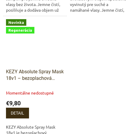
vlasy bez života. Jemne čistí,
vyvinutý pre suché a
posilňuje a dodáva objem už
namáhané vlasy. Jemne čistí,
od prvého použitia. Ideálna
regeneruje a dodáva vlasom
voľba pre vlasy, ktoré
hebkosť a prirodzený lesk.
Novinka
potrebujú...
Regenerácia
KEZY Absolute Spray Mask
18v1 – bezoplachová
maska v spreji 200 ml
Kezy
Absolute Spray Mask 18v1
Momentálne nedostupné
200 ml – 18 účinkov v
€9,80
jednom kroku
DETAIL
KEZY Absolute Spray Mask
18v1 je bezoplachový