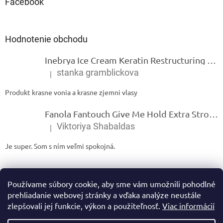
Facebook
Hodnotenie obchodu
Inebrya Ice Cream Keratin Restructuring Mask – reštrukturalizačná maska s keratínom 1000 ml
stanka gramblickova
|
Hodnotenie produktu je 5 z 5 hviezdičiek.
Produkt krasne vonia a krasne zjemni vlasy
Fanola Fantouch Give Me Hold Extra Strong Fluid Gel - Extra silný rýchloschnúci tekutý gel 250 ml
Viktoriya Shabaldas
|
Hodnotenie produktu je 5 z 5 hviezdičiek.
Je super. Som s ním veľmi spokojná.
Používame súbory cookie, aby sme vám umožnili pohodlné
prehliadanie webovej stránky a vďaka analýze neustále
zlepšovali jej funkcie, výkon a použiteľnosť.
Viac informácií